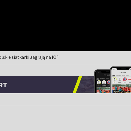
lskie siatkarki zagrają na IO?
RT