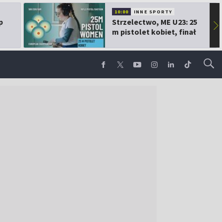
10:00
INNE SPORTY
p
Strzelectwo, ME U23: 25
▶
m pistolet kobiet, finał