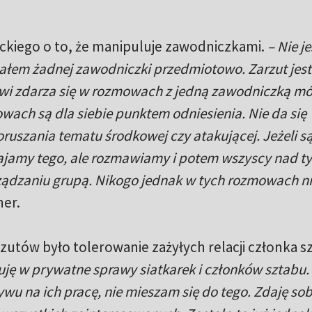
kiego o to, że manipuluje zawodniczkami.
– Nie j
ałem żadnej zawodniczki przedmiotowo. Zarzut jest
i zdarza się w rozmowach z jedną zawodniczką mó
wach są dla siebie punktem odniesienia. Nie da się
uszania tematu środkowej czy atakującej. Jeżeli są
atajamy tego, ale rozmawiamy i potem wszyscy nad t
ządzaniu grupą. Nikogo jednak w tych rozmowach n
ner.
utów było tolerowanie zażyłych relacji członka s
ruję w prywatne sprawy siatkarek i członków sztabu.
pływu na ich pracę, nie mieszam się do tego. Zdaję sob