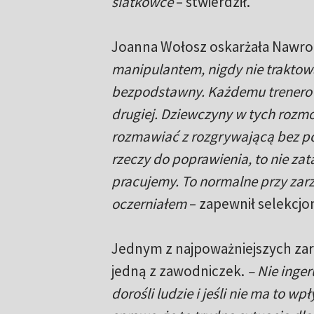
siatkówce
– stwierdził.
Joanna Wołosz oskarżała Nawroc
manipulantem, nigdy nie traktow
bezpodstawny. Każdemu trenerow
drugiej. Dziewczyny w tych rozmo
rozmawiać z rozgrywającą bez por
rzeczy do poprawienia, to nie z
pracujemy. To normalne przy zar
oczerniałem
– zapewnił selekcjo
Jednym z najpoważniejszych zarz
jedną z zawodniczek.
– Nie inge
dorośli ludzie i jeśli nie ma to w