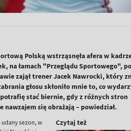
portową Polską wstrząsnęła afera w kadrz
ek, na łamach "Przeglądu Sportowego", po
wie zajął trener Jacek Nawrocki, który zn
zabrania głosu skłoniło mnie to, co wydarz
 potrafię stać biernie, gdy z różnych stron
ie nawzajem się obrażają – powiedział.
Czytaj też
ą udany sezon, w