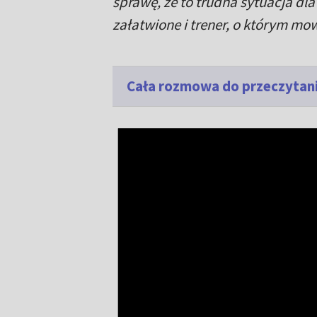
sprawę, że to trudna sytuacja dla
załatwione i trener, o którym mo
Cała rozmowa do przeczytani