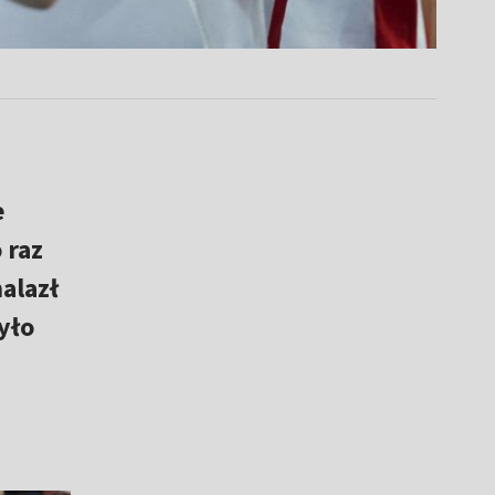
e
 raz
alazł
yło