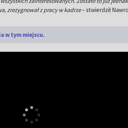
 wszystkich zainteresowanych. Zostało to już jednak
wa, zrezygnował z pracy w kadrze
– stwierdził Nawro
a w tym miejscu.