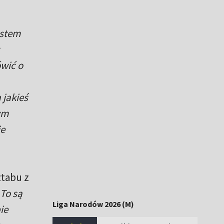
estem
wić o
 jakieś
ym
ie
ztabu z
 To są
Liga Narodów 2026 (M)
ie