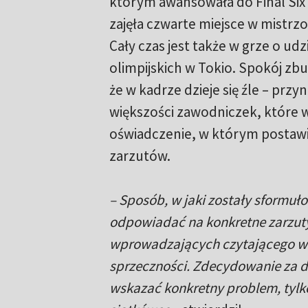
którym awansowała do Final Six 
zajęła czwarte miejsce w mistrz
Cały czas jest także w grze o udz
olimpijskich w Tokio. Spokój zbu
że w kadrze dzieje się źle – prz
większości zawodniczek, które 
oświadczenie, w którym postawi
zarzutów.
– Sposób, w jaki zostały sformuło
odpowiadać na konkretne zarzuty,
wprowadzających czytającego w b
sprzeczności. Zdecydowanie za du
wskazać konkretny problem, tylko