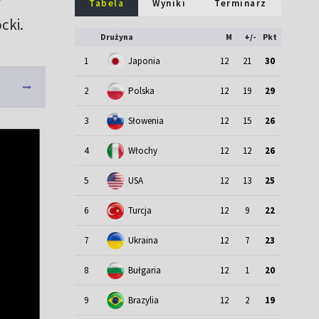
Tabela
Wyniki
Terminarz
cki.
Drużyna
M
+/-
Pkt
1
Japonia
12
21
30
2
Polska
12
19
29
3
Słowenia
12
15
26
4
Włochy
12
12
26
5
USA
12
13
25
6
Turcja
12
9
22
7
Ukraina
12
7
23
8
Bułgaria
12
1
20
9
Brazylia
12
2
19