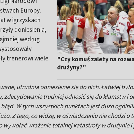
Ligi Narodów i
ostwach Europy.
iał w igrzyskach
rzyły doniesienia,
ynajmniej według
wystosowały
ły trenerowi wiele
"Czy komuś zależy na rozwa
drużyny?"
wane, utrudnia odniesienie się do nich. Łatwiej był
 zdecydowanie trudniej odnosić się do kłamstw i o
łąd. W tych wszystkich punktach jest dużo ogólnik
żo. Z tego, co widzę, w oświadczeniu nie chodzi o t
 wywołać wrażenie totalnej katastrofy w drużynie i 