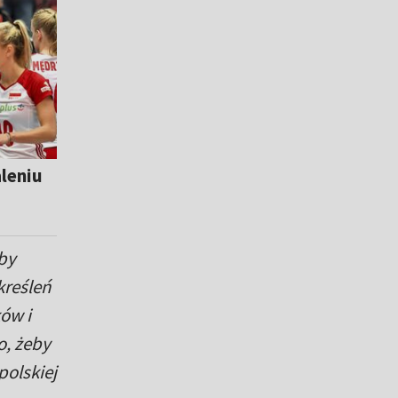
leniu
oby
kreśleń
ów i
o, żeby
polskiej