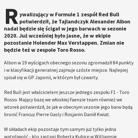
R
ywalizujący w Formule 1 zespół Red Bull
potwierdził, że Tajlandczyk Alexander Albon
nadal będzie się ścigał w jego barwach w sezonie
2020. Już wcześniej było jasne, że w ekipie
pozostanie Holender Max Verstappen. Zmian nie
będzie też w zespole Toro Rosso.
Albon w 19 wyścigach obecnego sezonu zgromadził 84 punkty
i w klasyfikacji generalnej zajmuje szóste miejsce. Najlepiej
spisał się w GP Japonii, w którym był czwarty.
Red Bull jest właścicielem jeszcze jednego zespołu F1 - Toro
Rosso. Mający bazę we włoskiej Faenzie team również we
wtorek potwierdził, że jak w obecnym sezonie jego barw będą
bronić Francuz Pierre Gasly i Rosjanin Daniił Kwiat.
W składach ekip pozostaje tym samym już tylko jedna
wątpliwość - kto zastąpi Roberta Kubicę w Williamsie.