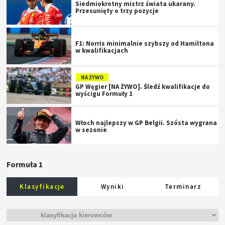
Siedmiokrotny mistrz świata ukarany.
Przesunięty o trzy pozycje
F1: Norris minimalnie szybszy od Hamiltona
w kwalifikacjach
NA ŻYWO
GP Węgier [NA ŻYWO]. Śledź kwalifikacje do
wyścigu Formuły 1
Włoch najlepszy w GP Belgii. Szósta wygrana
w sezonie
Formuła 1
Klasyfikacje
Wyniki
Terminarz