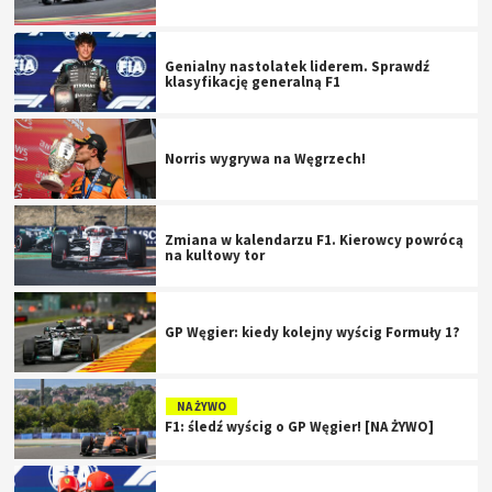
Genialny nastolatek liderem. Sprawdź
klasyfikację generalną F1
Norris wygrywa na Węgrzech!
Zmiana w kalendarzu F1. Kierowcy powrócą
na kultowy tor
GP Węgier: kiedy kolejny wyścig Formuły 1?
NA ŻYWO
F1: śledź wyścig o GP Węgier! [NA ŻYWO]