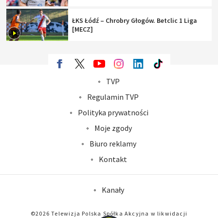
ŁKS Łódź – Chrobry Głogów. Betclic 1 Liga
[MECZ]
TVP
Abonament TVP
Regulamin TVP
Polityka prywatności
Sklep TVP
Biuro Reklamy
Moje zgody
Oferta Handlowa
Biuro reklamy
Telegazeta ogłoszenia
Kontakt
Emisja w TVP
Kanały
Rada Programowa
Ogłoszenia przetargowe
©2026 Telewizja Polska Spółka Akcyjna w likwidacji