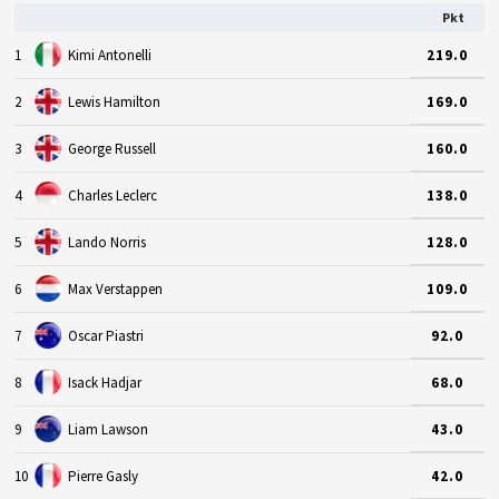
Pkt
1
Kimi Antonelli
219.0
2
Lewis Hamilton
169.0
3
George Russell
160.0
4
Charles Leclerc
138.0
5
Lando Norris
128.0
6
Max Verstappen
109.0
7
Oscar Piastri
92.0
8
Isack Hadjar
68.0
9
Liam Lawson
43.0
10
Pierre Gasly
42.0