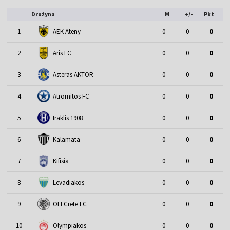
Drużyna
M
+/-
Pkt
1
AEK Ateny
0
0
0
2
Aris FC
0
0
0
3
Asteras AKTOR
0
0
0
4
Atromitos FC
0
0
0
5
Iraklis 1908
0
0
0
6
Kalamata
0
0
0
7
Kifisia
0
0
0
8
Levadiakos
0
0
0
9
OFI Crete FC
0
0
0
10
Olympiakos
0
0
0