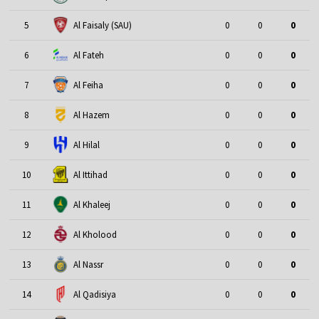
5
Al Faisaly (SAU)
0
0
0
6
Al Fateh
0
0
0
7
Al Feiha
0
0
0
8
Al Hazem
0
0
0
9
Al Hilal
0
0
0
10
Al Ittihad
0
0
0
11
Al Khaleej
0
0
0
12
Al Kholood
0
0
0
13
Al Nassr
0
0
0
14
Al Qadisiya
0
0
0