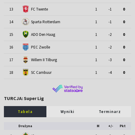
13
FC Twente
1
-1
0
14
Sparta Rotterdam
1
-1
0
15
ADO Den Haag
1
-2
0
16
PEC Zwolle
1
-2
0
17
Willem II Tilburg
1
-3
0
18
SC Cambuur
1
-4
0
TURCJA: Super Lig
Tabela
Wyniki
Terminarz
Drużyna
M
+/-
Pkt