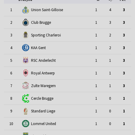
1
Union Saint-Gilloise
1
4
3
2
Club Brugge
1
3
3
3
Sporting Charleroi
1
2
3
4
KAA Gent
1
2
3
5
RSC Anderlecht
1
1
3
6
Royal Antwerp
1
1
3
7
Zulte Waregem
1
1
3
8
Cercle Brugge
1
0
1
9
Standard Liege
1
0
1
10
Lommel United
1
0
1