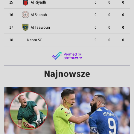
15
Al Riyadh
0
0
0
16
Al Shabab
0
0
0
17
Al Taawoun
0
0
0
18
Neom SC
0
0
0
Najnowsze