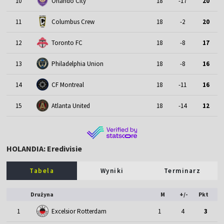
10
Orlando City
18
-17
20
11
Columbus Crew
18
-2
20
12
Toronto FC
18
-8
17
13
Philadelphia Union
18
-8
16
14
CF Montreal
18
-11
16
15
Atlanta United
18
-14
12
HOLANDIA: Eredivisie
Tabela
Wyniki
Terminarz
Drużyna
M
+/-
Pkt
1
Excelsior Rotterdam
1
4
3