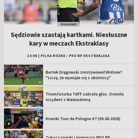
POLECAMY
Sędziowie szastają kartkami. Niesłuszne
kary w meczach Ekstraklasy
23:06
|
PIŁKA NOŻNA
/
PKO BP EKSTRAKLASA
Bartek Drągowski zmotywował Widzew?
"Liczę, że wywiąże się z obietnicy"
Triumfatorka TdFF zabrała głos. Oceniła
incydent z Niewiadomą
Kroniki Tour de Pologne #7 (09.08.2026)
Zobacz wyniki i terminarz PKO BP