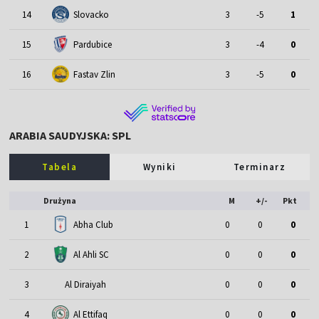
14
Slovacko
3
-5
1
15
Pardubice
3
-4
0
16
Fastav Zlin
3
-5
0
ARABIA SAUDYJSKA: SPL
Tabela
Wyniki
Terminarz
Drużyna
M
+/-
Pkt
1
Abha Club
0
0
0
2
Al Ahli SC
0
0
0
3
Al Diraiyah
0
0
0
4
Al Ettifaq
0
0
0