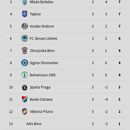
3
Mlada Boleslav
3
4
7
4
Teplice
3
3
7
5
Hradec Kralove
3
2
7
6
FC Slovan Liberec
3
2
6
7
Zbrojovka Brno
3
1
4
8
Sigma Ołomuniec
3
0
4
9
Bohemians 1905
3
0
4
10
Sparta Praga
3
-2
3
11
Banik Ostrawa
3
-4
3
12
Viktoria Pilzno
3
-2
2
13
Artis Brno
3
-3
1