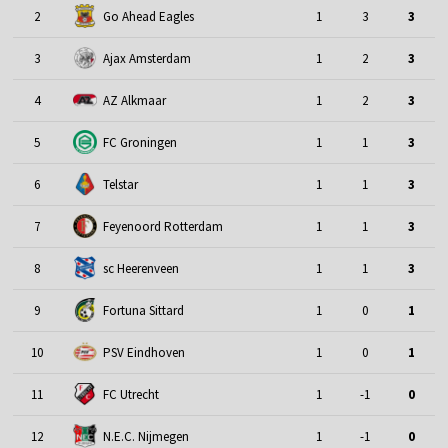
2
Go Ahead Eagles
1
3
3
3
Ajax Amsterdam
1
2
3
4
AZ Alkmaar
1
2
3
5
FC Groningen
1
1
3
6
Telstar
1
1
3
7
Feyenoord Rotterdam
1
1
3
8
sc Heerenveen
1
1
3
9
Fortuna Sittard
1
0
1
10
PSV Eindhoven
1
0
1
11
FC Utrecht
1
-1
0
12
N.E.C. Nijmegen
1
-1
0