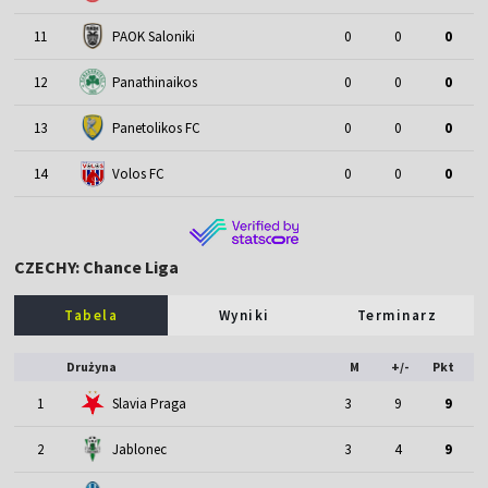
11
PAOK Saloniki
0
0
0
12
Panathinaikos
0
0
0
13
Panetolikos FC
0
0
0
14
Volos FC
0
0
0
CZECHY: Chance Liga
Tabela
Wyniki
Terminarz
Drużyna
M
+/-
Pkt
1
Slavia Praga
3
9
9
2
Jablonec
3
4
9