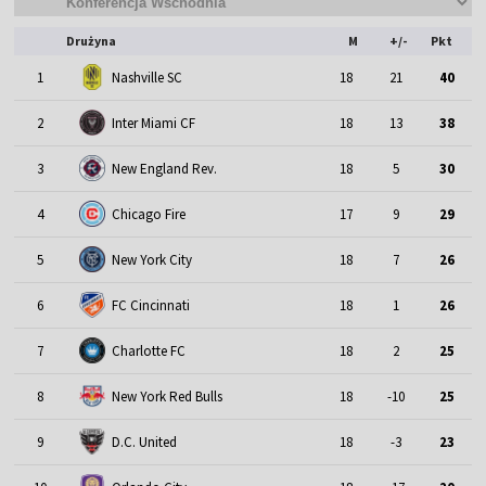
Drużyna
M
+/-
Pkt
1
Nashville SC
18
21
40
2
Inter Miami CF
18
13
38
3
New England Rev.
18
5
30
4
Chicago Fire
17
9
29
5
New York City
18
7
26
6
FC Cincinnati
18
1
26
7
Charlotte FC
18
2
25
8
New York Red Bulls
18
-10
25
9
D.C. United
18
-3
23