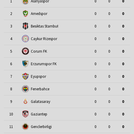
1
Alanyaspor
0
0
0
2
Amedspor
0
0
0
3
Besiktas Stambuł
0
0
0
4
Caykur Rizespor
0
0
0
5
Corum FK
0
0
0
6
Erzurumspor FK
0
0
0
7
Eyupspor
0
0
0
8
Fenerbahce
0
0
0
9
Galatasaray
0
0
0
10
Gaziantep
0
0
0
11
Genclerbirligi
0
0
0