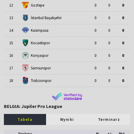
12
Goztepe
0
0
0
13
İstanbul Başakşehir
0
0
0
14
Kasimpasa
0
0
0
15
Kocaelispor
0
0
0
16
Konyaspor
0
0
0
17
Samsunspor
0
0
0
18
Trabzonspor
0
0
0
BELGIA: Jupiler Pro League
Tabela
Wyniki
Terminarz
Drużyna
M
+/-
Pkt