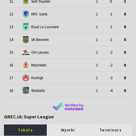
11
Sint-Truiden
1
0
1
12
KRC Genk
1
-1
0
13
Raal La Louviere
1
-1
0
14
SK Beveren
1
-1
0
15
OH Leuven
1
-2
0
16
Mechelen
1
-2
0
17
Kortrijk
1
-3
0
18
Westerlo
1
-4
0
GRECJA: Super League
Tabela
Wyniki
Terminarz