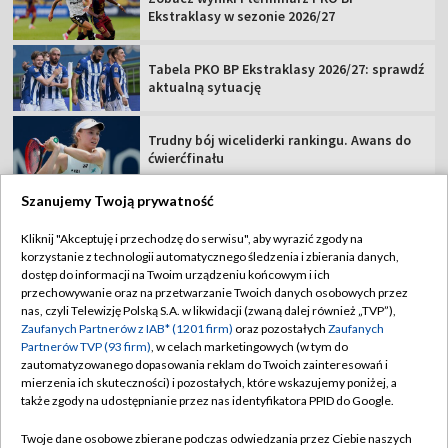
Ekstraklasy w sezonie 2026/27
Tabela PKO BP Ekstraklasy 2026/27: sprawdź
aktualną sytuację
Trudny bój wiceliderki rankingu. Awans do
ćwierćfinału
Szanujemy Twoją prywatność
Kliknij "Akceptuję i przechodzę do serwisu", aby wyrazić zgody na
korzystanie z technologii automatycznego śledzenia i zbierania danych,
TVP
dostęp do informacji na Twoim urządzeniu końcowym i ich
przechowywanie oraz na przetwarzanie Twoich danych osobowych przez
Abonament TVP
Regulamin TVP
nas, czyli Telewizję Polską S.A. w likwidacji (zwaną dalej również „TVP”),
Polityka prywatności
Sklep TVP
Zaufanych Partnerów z IAB* (1201 firm)
oraz pozostałych
Zaufanych
Partnerów TVP (93 firm)
, w celach marketingowych (w tym do
Biuro Reklamy
Moje zgody
zautomatyzowanego dopasowania reklam do Twoich zainteresowań i
mierzenia ich skuteczności) i pozostałych, które wskazujemy poniżej, a
Oferta Handlowa
Biuro reklamy
także zgody na udostępnianie przez nas identyfikatora PPID do Google.
Telegazeta ogłoszenia
Kontakt
Twoje dane osobowe zbierane podczas odwiedzania przez Ciebie naszych