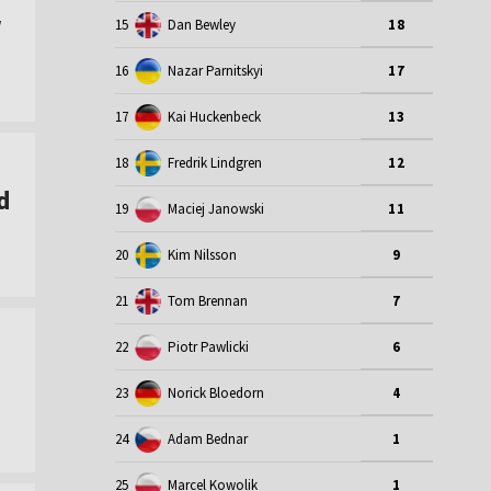
w
15
Dan Bewley
18
16
Nazar Parnitskyi
17
17
Kai Huckenbeck
13
18
Fredrik Lindgren
12
d
19
Maciej Janowski
11
20
Kim Nilsson
9
21
Tom Brennan
7
22
Piotr Pawlicki
6
23
Norick Bloedorn
4
24
Adam Bednar
1
25
Marcel Kowolik
1