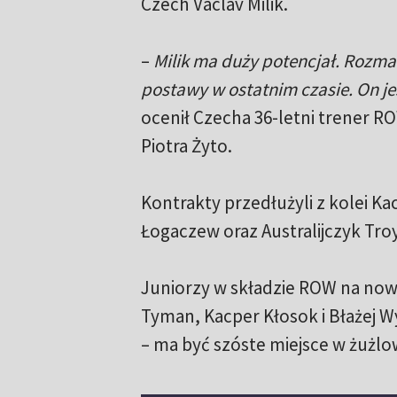
Czech Vaclav Milik.
–
Milik ma duży potencjał. Rozmaw
postawy w ostatnim czasie. On je
ocenił Czecha 36-letni trener RO
Piotra Żyto.
Kontrakty przedłużyli z kolei K
Łogaczew oraz Australijczyk Tro
Juniorzy w składzie ROW na now
Tyman, Kacper Kłosok i Błażej W
– ma być szóste miejsce w żużlowe