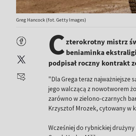
Greg Hancock (fot. Getty Images)
C
zterokrotny mistrz ś
beniaminka ekstralig
podpisał roczny kontrakt z
"Dla Grega teraz najważniejsze 
jego walczącą z nowotworem żo
zarówno w zielono-czarnych barw
Krzysztof Mrozek, cytowany w 
Wcześniej do rybnickiej drużyny 