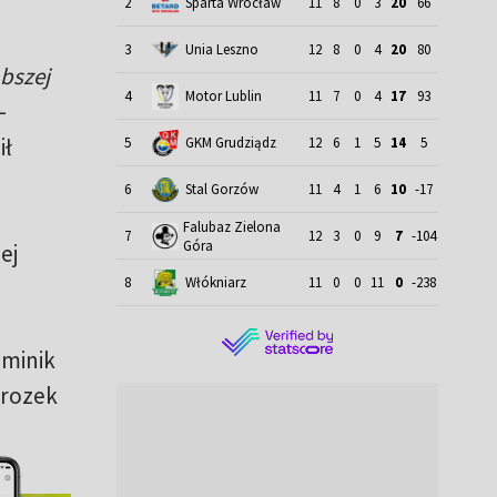
2
Sparta Wrocław
11
8
0
3
20
66
3
Unia Leszno
12
8
0
4
20
80
abszej
4
Motor Lublin
11
7
0
4
17
93
–
ił
5
GKM Grudziądz
12
6
1
5
14
5
6
Stal Gorzów
11
4
1
6
10
-17
Falubaz Zielona
7
12
3
0
9
7
-104
Góra
ej
8
Włókniarz
11
0
0
11
0
-238
ominik
Mrozek