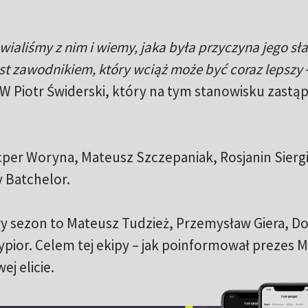
ialiśmy z nim i wiemy, jaka była przyczyna jego sł
st zawodnikiem, który wciąż może być coraz lepszy
W Piotr Świderski, który na tym stanowisku zastąp
acper Woryna, Mateusz Szczepaniak, Rosjanin Siergi
y Batchelor.
y sezon to Mateusz Tudzież, Przemysław Giera, D
ypior. Celem tej ekipy – jak poinformował prezes 
j elicie.