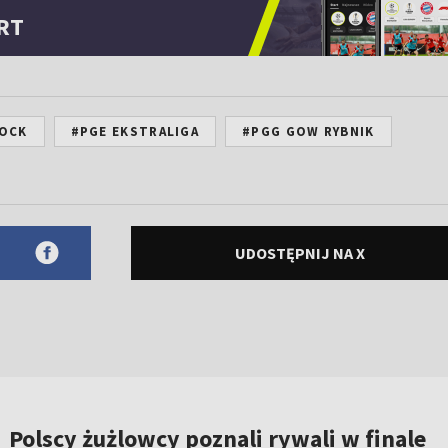
RT
OCK
#PGE EKSTRALIGA
#PGG GOW RYBNIK
UDOSTĘPNIJ NA X
Polscy żużlowcy poznali rywali w finale