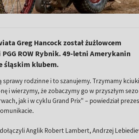
wiata Greg Hancock został żużlowcem
i PGG ROW Rybnik. 49-letni Amerykanin
e śląskim klubem.
są sprawy rodzinne i to szanujemy. Trzymamy kciuki
nę i wierzymy, że zobaczymy go w przyszłym sezo
ach, jak i w cyklu Grand Prix" – powiedział prez
komunikacie.
dołączyli Anglik Robert Lambert, Andrzej Lebiedie