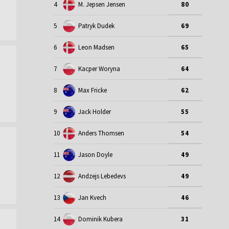
4
M. Jepsen Jensen
80
5
Patryk Dudek
69
6
Leon Madsen
65
7
Kacper Woryna
64
8
Max Fricke
62
9
Jack Holder
55
10
Anders Thomsen
54
11
Jason Doyle
49
12
Andzejs Lebedevs
49
13
Jan Kvech
46
14
Dominik Kubera
31