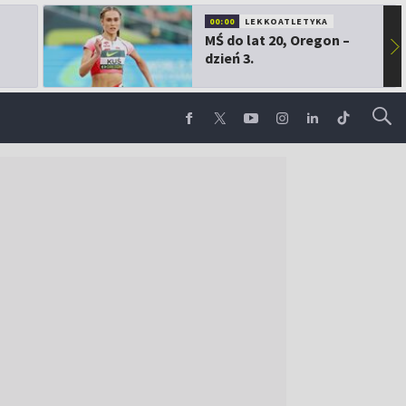
00:00
LEKKOATLETYKA
MŚ do lat 20, Oregon –
▶
dzień 3.