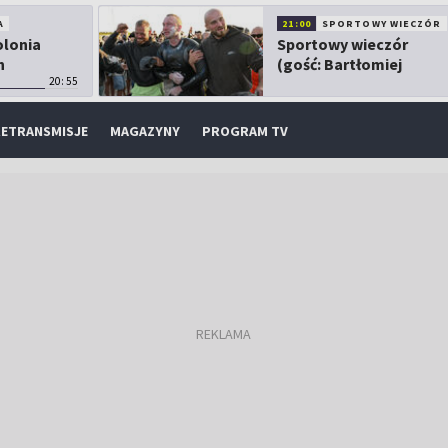
A
21:00
SPORTOWY WIECZÓR
olonia
Sportowy wieczór
h
(gość: Bartłomiej
20:55
Kubkowski)
ETRANSMISJE
MAGAZYNY
PROGRAM TV