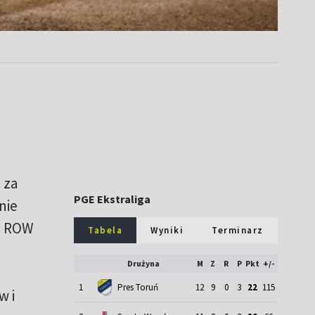
 za
PGE Ekstraliga
nie
es ROW
Tabela
Wyniki
Terminarz
Drużyna
M
Z
R
P
Pkt
+/-
1
Pres Toruń
12
9
0
3
22
115
w i