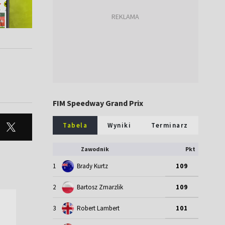
FIM Speedway Grand Prix
Tabela
Wyniki
Terminarz
Zawodnik
Pkt
1
Brady Kurtz
109
2
Bartosz Zmarzlik
109
3
Robert Lambert
101