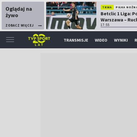
Oglądaj na
TRWA
PIŁKA NOŻN
Betclic 1 Liga: P
żywo
Warszawa – Ruc
Chorzów
17:55
ZOBACZ WIĘCEJ
TRANSMISJE
WIDEO
WYNIKI
R