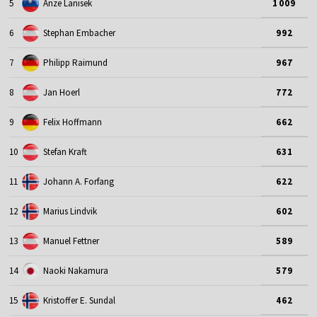
5
Anze Lanisek
1009
6
Stephan Embacher
992
7
Philipp Raimund
967
8
Jan Hoerl
772
9
Felix Hoffmann
662
10
Stefan Kraft
631
11
Johann A. Forfang
622
12
Marius Lindvik
602
13
Manuel Fettner
589
14
Naoki Nakamura
579
15
Kristoffer E. Sundal
462