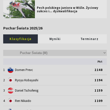
Pech polskiego juniora w Wiśle. Życiowy
sukces i... dyskwalifikacja
Puchar Świata 2025/26
Klasyfikacje
Wyniki
Terminarz
Pkt
1
Domen Prevc
2148
2
Ryoyu Kobayashi
1194
3
Daniel Tschofenig
1159
4
Ren Nikaido
1109