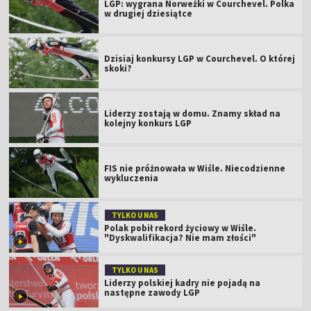
LGP: wygrana Norweżki w Courchevel. Polka
w drugiej dziesiątce
Dzisiaj konkursy LGP w Courchevel. O której
skoki?
Liderzy zostają w domu. Znamy skład na
kolejny konkurs LGP
FIS nie próżnowała w Wiśle. Niecodzienne
wykluczenia
TYLKO U NAS
Polak pobił rekord życiowy w Wiśle.
"Dyskwalifikacja? Nie mam złości"
TYLKO U NAS
Liderzy polskiej kadry nie pojadą na
następne zawody LGP