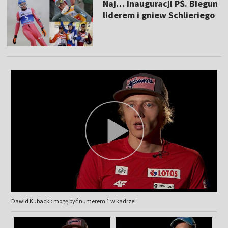
Naj… inauguracji PŚ. Biegun
liderem i gniew Schlieriego
Dawid Kubacki: mogę być numerem 1 w kadrze!