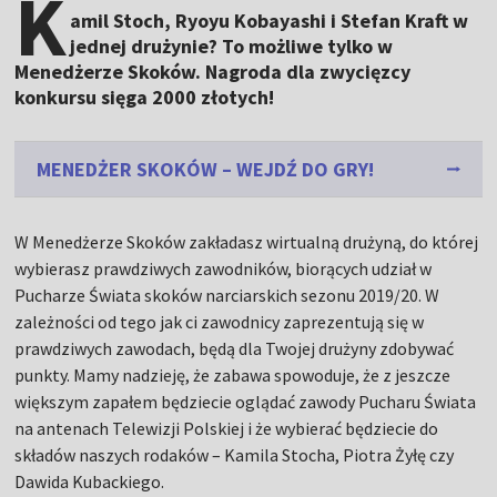
K
amil Stoch, Ryoyu Kobayashi i Stefan Kraft w
jednej drużynie? To możliwe tylko w
Menedżerze Skoków. Nagroda dla zwycięzcy
konkursu sięga 2000 złotych!
MENEDŻER SKOKÓW – WEJDŹ DO GRY!
W Menedżerze Skoków zakładasz wirtualną drużyną, do której
wybierasz prawdziwych zawodników, biorących udział w
Pucharze Świata skoków narciarskich sezonu 2019/20. W
zależności od tego jak ci zawodnicy zaprezentują się w
prawdziwych zawodach, będą dla Twojej drużyny zdobywać
punkty. Mamy nadzieję, że zabawa spowoduje, że z jeszcze
większym zapałem będziecie oglądać zawody Pucharu Świata
na antenach Telewizji Polskiej i że wybierać będziecie do
składów naszych rodaków – Kamila Stocha, Piotra Żyłę czy
Dawida Kubackiego.