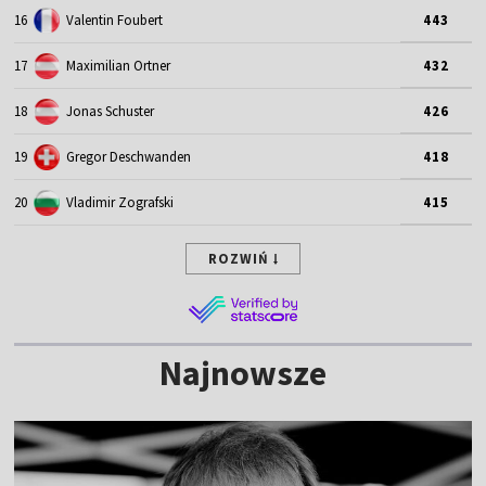
16
Valentin Foubert
443
17
Maximilian Ortner
432
18
Jonas Schuster
426
19
Gregor Deschwanden
418
20
Vladimir Zografski
415
ROZWIŃ
Najnowsze