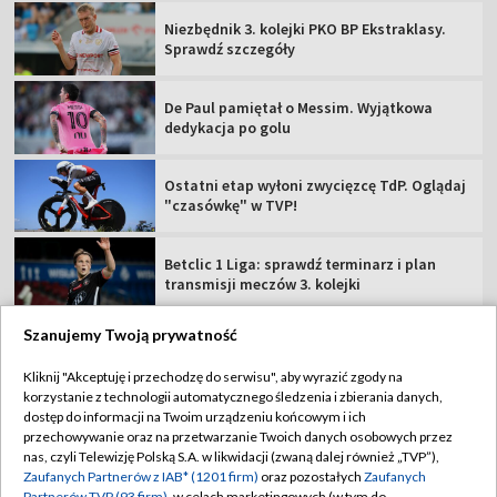
Niezbędnik 3. kolejki PKO BP Ekstraklasy.
Sprawdź szczegóły
De Paul pamiętał o Messim. Wyjątkowa
dedykacja po golu
Ostatni etap wyłoni zwycięzcę TdP. Oglądaj
"czasówkę" w TVP!
Betclic 1 Liga: sprawdź terminarz i plan
transmisji meczów 3. kolejki
Szanujemy Twoją prywatność
Kliknij "Akceptuję i przechodzę do serwisu", aby wyrazić zgody na
korzystanie z technologii automatycznego śledzenia i zbierania danych,
TVP
dostęp do informacji na Twoim urządzeniu końcowym i ich
Abonament TVP
Regulamin TVP
przechowywanie oraz na przetwarzanie Twoich danych osobowych przez
nas, czyli Telewizję Polską S.A. w likwidacji (zwaną dalej również „TVP”),
Polityka prywatności
Sklep TVP
Zaufanych Partnerów z IAB* (1201 firm)
oraz pozostałych
Zaufanych
Partnerów TVP (93 firm)
, w celach marketingowych (w tym do