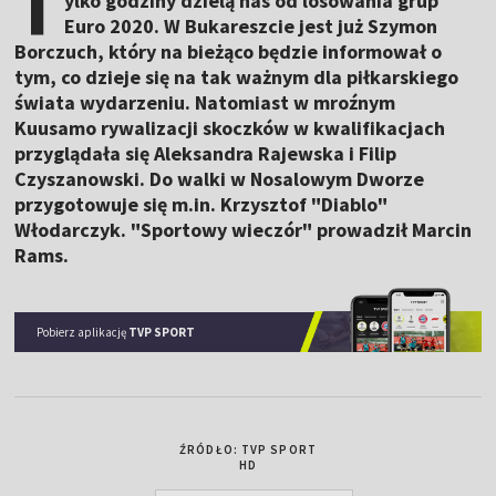
T
ylko godziny dzielą nas od losowania grup
Euro 2020. W Bukareszcie jest już Szymon
Borczuch, który na bieżąco będzie informował o
tym, co dzieje się na tak ważnym dla piłkarskiego
świata wydarzeniu. Natomiast w mroźnym
Kuusamo rywalizacji skoczków w kwalifikacjach
przyglądała się Aleksandra Rajewska i Filip
Czyszanowski. Do walki w Nosalowym Dworze
przygotowuje się m.in. Krzysztof "Diablo"
Włodarczyk. "Sportowy wieczór" prowadził Marcin
Rams.
Pobierz aplikację
TVP SPORT
ŹRÓDŁO: TVP SPORT
HD