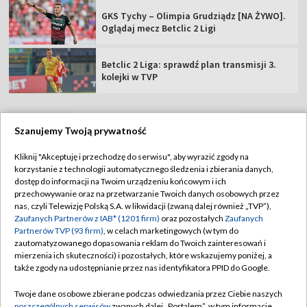
GKS Tychy – Olimpia Grudziądz [NA ŻYWO].
Oglądaj mecz Betclic 2 Ligi
Betclic 2 Liga: sprawdź plan transmisji 3.
kolejki w TVP
Szanujemy Twoją prywatność
TVP
Kliknij "Akceptuję i przechodzę do serwisu", aby wyrazić zgody na
korzystanie z technologii automatycznego śledzenia i zbierania danych,
Abonament TVP
Regulamin TVP
dostęp do informacji na Twoim urządzeniu końcowym i ich
Polityka prywatności
Sklep TVP
przechowywanie oraz na przetwarzanie Twoich danych osobowych przez
nas, czyli Telewizję Polską S.A. w likwidacji (zwaną dalej również „TVP”),
Biuro Reklamy
Moje zgody
Zaufanych Partnerów z IAB* (1201 firm)
oraz pozostałych
Zaufanych
Partnerów TVP (93 firm)
, w celach marketingowych (w tym do
Oferta Handlowa
Biuro reklamy
zautomatyzowanego dopasowania reklam do Twoich zainteresowań i
mierzenia ich skuteczności) i pozostałych, które wskazujemy poniżej, a
Telegazeta ogłoszenia
Kontakt
także zgody na udostępnianie przez nas identyfikatora PPID do Google.
Emisja w TVP
Twoje dane osobowe zbierane podczas odwiedzania przez Ciebie naszych
Kanały
Rada Programowa
poszczególnych serwisów
zwanych dalej „Portalem”, w tym informacje