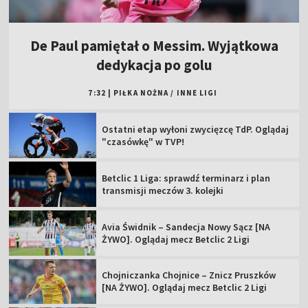
De Paul pamiętał o Messim. Wyjątkowa
dedykacja po golu
7:32
|
PIŁKA NOŻNA
/
INNE LIGI
Ostatni etap wyłoni zwycięzcę TdP. Oglądaj
"czasówkę" w TVP!
Betclic 1 Liga: sprawdź terminarz i plan
transmisji meczów 3. kolejki
Avia Świdnik – Sandecja Nowy Sącz [NA
ŻYWO]. Oglądaj mecz Betclic 2 Ligi
Chojniczanka Chojnice – Znicz Pruszków
[NA ŻYWO]. Oglądaj mecz Betclic 2 Ligi