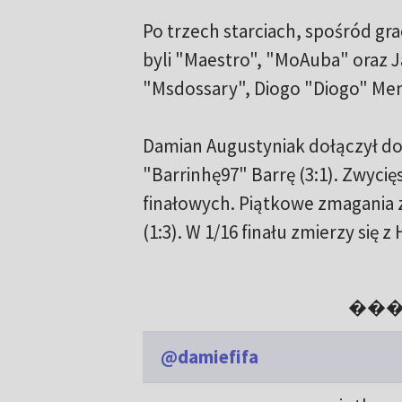
Po trzech starciach, spośród gr
byli "Maestro", "MoAuba" oraz J
"Msdossary", Diogo "Diogo" Mend
Damian Augustyniak dołączył do 
"Barrinhę97" Barrę (3:1). Zwyci
finałowych. Piątkowe zmagania 
(1:3). W 1/16 finału zmierzy się
����
@damiefifa