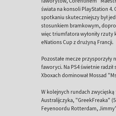
faworytów, Corentinem "Maestro"
świata na konsoli PlayStation 4
spotkaniu skuteczniejszy był je
stosunkiem bramkowym, doprowad
więc triumfatora wyłoniły rzuty 
eNations Cup z drużyną Francji.
Pozostałe mecze przysporzyły ni
faworyci. Na PS4 świetnie radz
Xboxach dominował Mossad "Ms
W kolejnych rundach zwycięską 
Australijczyka, "GreekFreaka" (5
Feyenoordu Rotterdam, Jimmy'e