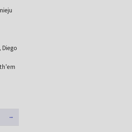
nieju
, Diego
eth'em