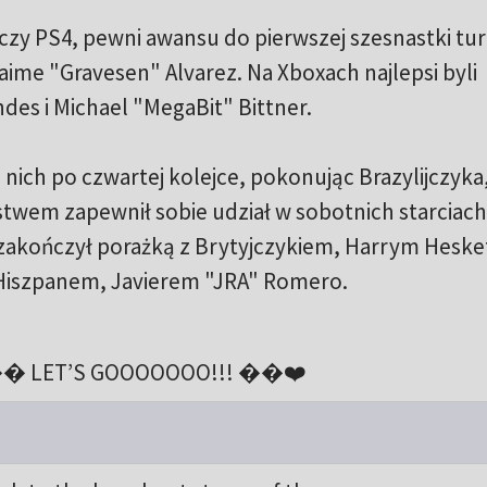
aczy PS4, pewni awansu do pierwszej szesnastki tur
aime "Gravesen" Alvarez. Na Xboxach najlepsi byli
es i Michael "MegaBit" Bittner.
nich po czwartej kolejce, pokonując Brazylijczyka
ęstwem zapewnił sobie udział w sobotnich starciach
zakończył porażką z Brytyjczykiem, Harrym Hesk
 z Hiszpanem, Javierem "JRA" Romero.
 LET’S GOOOOOOO!!! ��❤️