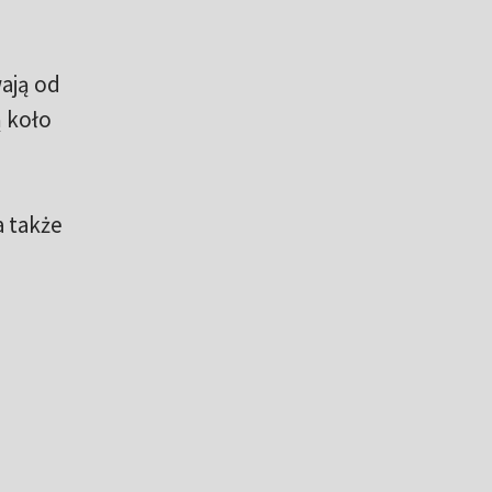
wają od
ą koło
a także