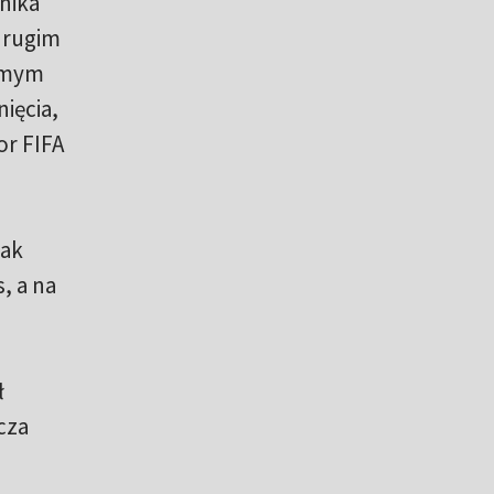
nika
 drugim
samym
ięcia,
or FIFA
nak
, a na
ł
cza