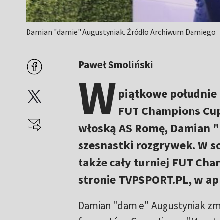
Damian "damie" Augustyniak. Źródło Archiwum Damiego
Paweł Smoliński
W
piątkowe południe n
FUT Champions Cup.
włoską AS Romę, Damian "
szesnastki rozgrywek. W so
także cały turniej FUT Ch
stronie TVPSPORT.PL, w apl
Damian "damie" Augustyniak zmag