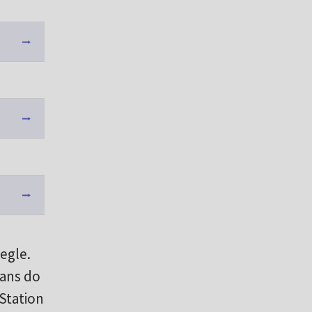
egle.
wans do
Station