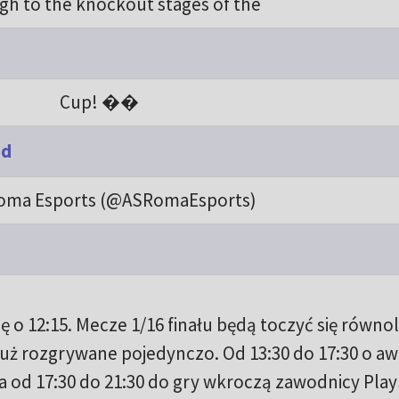
ugh to the knockout stages of the
Cup! ��
5d
oma Esports (@ASRomaEsports)
 o 12:15. Mecze 1/16 finału będą toczyć się równol
już rozgrywane pojedynczo. Od 13:30 do 17:30 o a
a od 17:30 do 21:30 do gry wkroczą zawodnicy Play