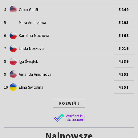
4
Coco Gauff
5649
5
Mirra Andriejewa
5293
6
Karolina Muchova
5168
7
Linda Noskova
5016
8
Iga Świątek
4539
9
Amanda Anisimova
4353
10
Elina Switolina
4351
ROZWIŃ
Najnowsze