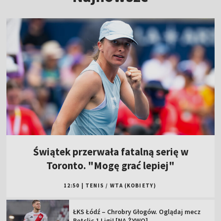
Świątek przerwała fatalną serię w
Toronto. "Mogę grać lepiej"
12:50
|
TENIS
/
WTA (KOBIETY)
ŁKS Łódź – Chrobry Głogów. Oglądaj mecz
Betclic 1 Ligi! [NA ŻYWO]