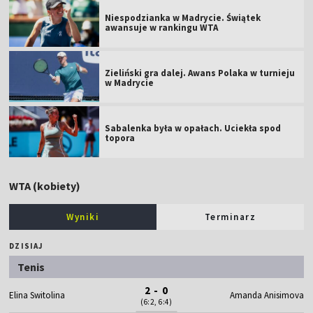
Niespodzianka w Madrycie. Świątek
awansuje w rankingu WTA
Zieliński gra dalej. Awans Polaka w turnieju
w Madrycie
Sabalenka była w opałach. Uciekła spod
topora
WTA (kobiety)
Wyniki
Terminarz
DZISIAJ
Tenis
2 - 0
Elina Switolina
Amanda Anisimova
(6:2, 6:4)