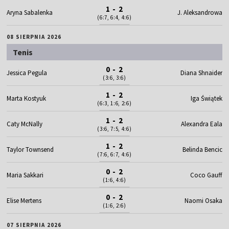
1 - 2
Aryna Sabalenka
J. Aleksandrowa
(6:7, 6:4, 4:6)
08 SIERPNIA 2026
Tenis
0 - 2
Jessica Pegula
Diana Shnaider
(3:6, 3:6)
1 - 2
Marta Kostyuk
Iga Świątek
(6:3, 1:6, 2:6)
1 - 2
Caty McNally
Alexandra Eala
(3:6, 7:5, 4:6)
1 - 2
Taylor Townsend
Belinda Bencic
(7:6, 6:7, 4:6)
0 - 2
Maria Sakkari
Coco Gauff
(1:6, 4:6)
0 - 2
Elise Mertens
Naomi Osaka
(1:6, 2:6)
07 SIERPNIA 2026