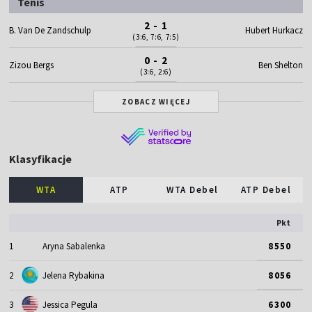
Tenis
2 - 1
B. Van De Zandschulp
Hubert Hurkacz
(3:6, 7:6, 7:5)
0 - 2
Zizou Bergs
Ben Shelton
(3:6, 2:6)
ZOBACZ WIĘCEJ
Klasyfikacje
WTA
ATP
WTA Debel
ATP Debel
Pkt
1
Aryna Sabalenka
8550
2
Jelena Rybakina
8056
3
Jessica Pegula
6300