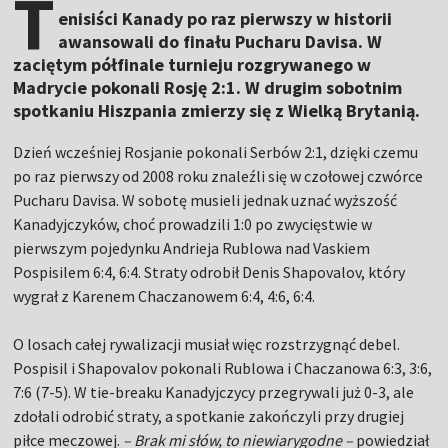
T
enisiści Kanady po raz pierwszy w historii
awansowali do finału Pucharu Davisa. W
zaciętym półfinale turnieju rozgrywanego w
Madrycie pokonali Rosję 2:1. W drugim sobotnim
spotkaniu Hiszpania zmierzy się z Wielką Brytanią.
Dzień wcześniej Rosjanie pokonali Serbów 2:1, dzięki czemu
po raz pierwszy od 2008 roku znaleźli się w czołowej czwórce
Pucharu Davisa. W sobotę musieli jednak uznać wyższość
Kanadyjczyków, choć prowadzili 1:0 po zwycięstwie w
pierwszym pojedynku Andrieja Rublowa nad Vaskiem
Pospisilem 6:4, 6:4. Straty odrobił Denis Shapovalov, który
wygrał z Karenem Chaczanowem 6:4, 4:6, 6:4.
O losach całej rywalizacji musiał więc rozstrzygnąć debel.
Pospisil i Shapovalov pokonali Rublowa i Chaczanowa 6:3, 3:6,
7:6 (7-5). W tie-breaku Kanadyjczycy przegrywali już 0-3, ale
zdołali odrobić straty, a spotkanie zakończyli przy drugiej
piłce meczowej.
– Brak mi słów, to niewiarygodne –
powiedział