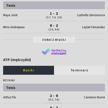
Tenis
1 - 2
Maya Joint
Ludmilla Samsonova
(5:7, 7:6, 2:6)
0 - 2
Mirra Andriejewa
Leylah Fernandez
(1:6, 4:6)
ZOBACZ WIĘCEJ
ATP (mężczyźni)
Wyniki
Terminarz
DZISIAJ
Tenis
2 - 0
Arthur Fils
Cameron Norrie
(6:2, 7:6)
0 - 2