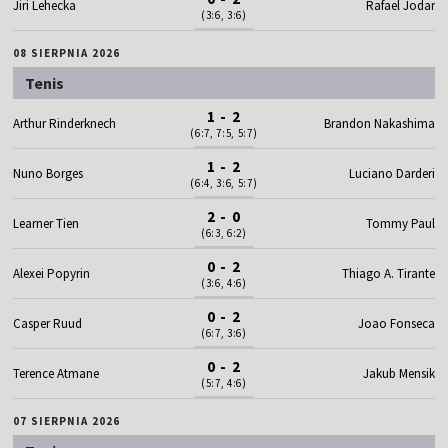
Jiri Lehecka
Rafael Jodar
(3:6, 3:6)
08 SIERPNIA 2026
Tenis
1 - 2
Arthur Rinderknech
Brandon Nakashima
(6:7, 7:5, 5:7)
1 - 2
Nuno Borges
Luciano Darderi
(6:4, 3:6, 5:7)
2 - 0
Learner Tien
Tommy Paul
(6:3, 6:2)
0 - 2
Alexei Popyrin
Thiago A. Tirante
(3:6, 4:6)
0 - 2
Casper Ruud
Joao Fonseca
(6:7, 3:6)
0 - 2
Terence Atmane
Jakub Mensik
(5:7, 4:6)
07 SIERPNIA 2026