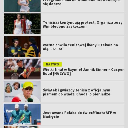
się dobrze
Tenisiści kontynuują protest. Organizatorzy
Wimbledonu zaskoczeni
Ważna chwila tenisowej ikony. Czekała na
nią... 65 lat
NA ŻYWO
Wielki finał w Rzymie! Jannik Sinner – Casper
Ruud [NA ŻYWO]
Świątek i gwiazdy tenisa z oficjalnym
pismem do władz. Chodzi o pieniądze
Jest awans Polaka do ćwierćfinału ATP w
Madrycie