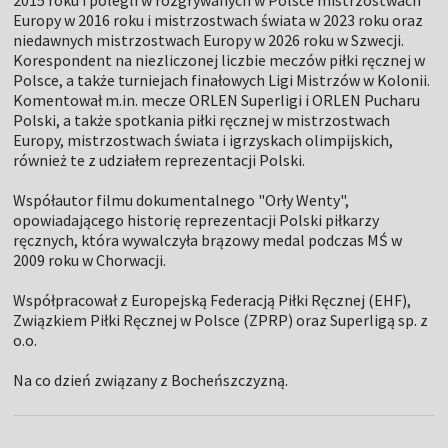
2015 roku i polegli w rozgrywanych w Polsce mistrzostwach
Europy w 2016 roku i mistrzostwach świata w 2023 roku oraz
niedawnych mistrzostwach Europy w 2026 roku w Szwecji.
Korespondent na niezliczonej liczbie meczów piłki ręcznej w
Polsce, a także turniejach finałowych Ligi Mistrzów w Kolonii.
Komentował m.in. mecze ORLEN Superligi i ORLEN Pucharu
Polski, a także spotkania piłki ręcznej w mistrzostwach
Europy, mistrzostwach świata i igrzyskach olimpijskich,
również te z udziałem reprezentacji Polski.
Współautor filmu dokumentalnego "Orły Wenty",
opowiadającego historię reprezentacji Polski piłkarzy
ręcznych, która wywalczyła brązowy medal podczas MŚ w
2009 roku w Chorwacji.
Współpracował z Europejską Federacją Piłki Ręcznej (EHF),
Związkiem Piłki Ręcznej w Polsce (ZPRP) oraz Superligą sp. z
o.o.
Na co dzień związany z Bocheńszczyzną.