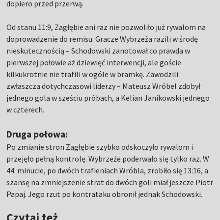
dopiero przed przerwą.
Od stanu 11:9, Zagłębie ani raz nie pozwoliło już rywalom na
doprowadzenie do remisu. Gracze Wybrzeża razili w środę
nieskutecznością – Schodowski zanotował co prawda w
pierwszej połowie aż dziewięć interwencji, ale goście
kilkukrotnie nie trafili w ogóle w bramkę. Zawodzili
zwłaszcza dotychczasowi liderzy – Mateusz Wróbel zdobył
jednego gola w sześciu próbach, a Kelian Janikowski jednego
w czterech.
Druga połowa:
Po zmianie stron Zagłębie szybko odskoczyło rywalom i
przejęło pełną kontrolę. Wybrzeże poderwało się tylko raz. W
44. minucie, po dwóch trafieniach Wróbla, zrobiło się 13:16, a
szansę na zmniejszenie strat do dwóch goli miał jeszcze Piotr
Papaj. Jego rzut po kontrataku obronił jednak Schodowski.
Czytaj też