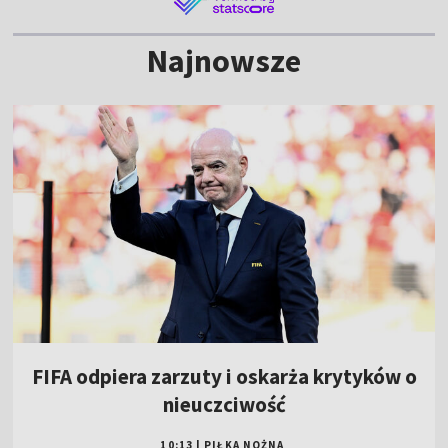
Najnowsze
FIFA odpiera zarzuty i oskarża krytyków o
nieuczciwość
10:13
|
PIŁKA NOŻNA