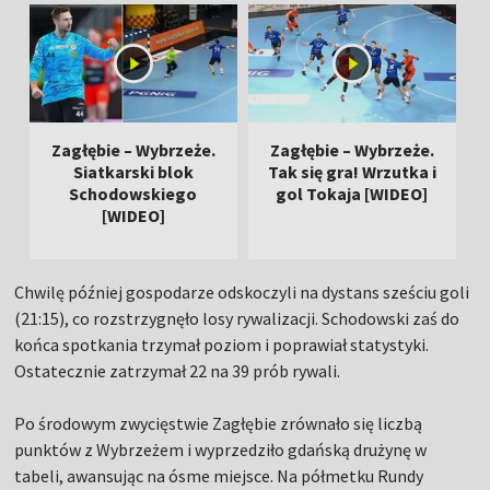
Zagłębie – Wybrzeże.
Zagłębie – Wybrzeże.
Siatkarski blok
Tak się gra! Wrzutka i
Schodowskiego
gol Tokaja [WIDEO]
[WIDEO]
Chwilę później gospodarze odskoczyli na dystans sześciu goli
(21:15), co rozstrzygnęło losy rywalizacji. Schodowski zaś do
końca spotkania trzymał poziom i poprawiał statystyki.
Ostatecznie zatrzymał 22 na 39 prób rywali.
Po środowym zwycięstwie Zagłębie zrównało się liczbą
punktów z Wybrzeżem i wyprzedziło gdańską drużynę w
tabeli, awansując na ósme miejsce. Na półmetku Rundy