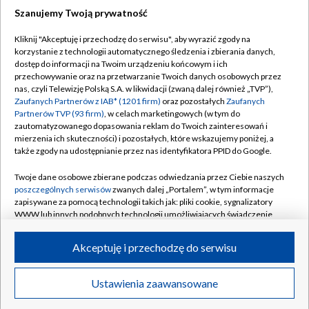
Szanujemy Twoją prywatność
Kliknij "Akceptuję i przechodzę do serwisu", aby wyrazić zgody na
korzystanie z technologii automatycznego śledzenia i zbierania danych,
TVP
dostęp do informacji na Twoim urządzeniu końcowym i ich
Abonament TVP
Regulamin TVP
przechowywanie oraz na przetwarzanie Twoich danych osobowych przez
nas, czyli Telewizję Polską S.A. w likwidacji (zwaną dalej również „TVP”),
Polityka prywatności
Sklep TVP
Zaufanych Partnerów z IAB* (1201 firm)
oraz pozostałych
Zaufanych
Partnerów TVP (93 firm)
, w celach marketingowych (w tym do
Biuro Reklamy
Moje zgody
zautomatyzowanego dopasowania reklam do Twoich zainteresowań i
mierzenia ich skuteczności) i pozostałych, które wskazujemy poniżej, a
Oferta Handlowa
Biuro reklamy
także zgody na udostępnianie przez nas identyfikatora PPID do Google.
Telegazeta ogłoszenia
Kontakt
Twoje dane osobowe zbierane podczas odwiedzania przez Ciebie naszych
Emisja w TVP
poszczególnych serwisów
zwanych dalej „Portalem”, w tym informacje
zapisywane za pomocą technologii takich jak: pliki cookie, sygnalizatory
Kanały
Rada Programowa
WWW lub innych podobnych technologii umożliwiających świadczenie
dopasowanych i bezpiecznych usług, personalizację treści oraz reklam,
Ogłoszenia przetargowe
udostępnianie funkcji mediów społecznościowych oraz analizowanie
©2026 Telewizja Polska Spółka Akcyjna w likwidacji
Akceptuję i przechodzę do serwisu
ruchu w Internecie.
Akademia Telewizyjna
Informacje o nadawcy
Twoje dane osobowe zbierane podczas odwiedzania przez Ciebie
Ustawienia zaawansowane
News
Transmisje
Wideo
Więcej
poszczególnych serwisów
na Portalu, takie jak adresy IP, identyfikatory
Centrum informacji TVP
Twoich urządzeń końcowych i identyfikatory plików cookie, informacje o