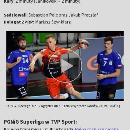
Kary:
2 minuty (Janikowski – 2 minuty)
Sędziowali:
Sebastian Pelc oraz Jakub Pretzlaf
Delegat ZPRP:
Mariusz Szynklarz
PGNiG Superliga: MKS Zagłębie Lubin – Torus Wybrzeże Gdańsk 24:19 [SKRÓT]
PGNiG Superliga w TVP Sport:
Kolejna transmisja już 30 listopada.
Pełną rozpiskę można