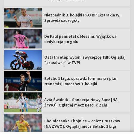
Niezbędnik 3. kolejki PKO BP Ekstraklasy.
Sprawdź szczegóły
De Paul pamiętał o Messim. Wyjątkowa
dedykacja po golu
Ostatni etap wyłoni zwycięzcę TdP. Oglądaj
"czasówkę" w TVP!
Betclic 1 Liga: sprawdź terminarz i plan
transmisji meczów 3. kolejki
Avia Świdnik – Sandecja Nowy Sącz [NA
ŻYWO]. Oglądaj mecz Betclic 2 Ligi
Chojniczanka Chojnice – Znicz Pruszków
[NA ŻYWO]. Oglądaj mecz Betclic 2 Ligi