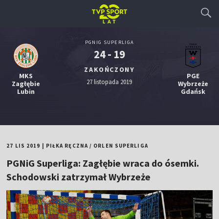
PGNIG SUPERLIGA
24 - 19
ZAKOŃCZONY
MKS
PGE
27 listopada 2019
Zagłębie
Wybrzeże
Lubin
Gdańsk
27 LIS 2019
|
PIŁKA RĘCZNA
/
ORLEN SUPERLIGA
PGNiG Superliga: Zagłębie wraca do ósemki.
Schodowski zatrzymał Wybrzeże