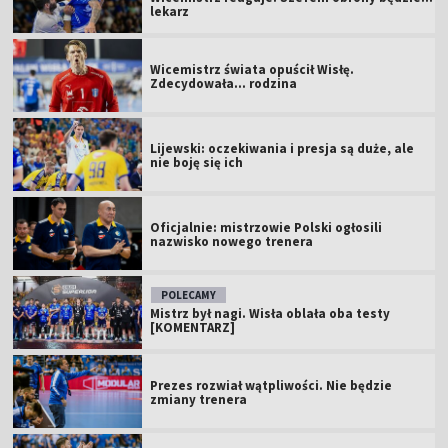
lekarz
Wicemistrz świata opuścił Wisłę.
Zdecydowała... rodzina
Lijewski: oczekiwania i presja są duże, ale
nie boję się ich
Oficjalnie: mistrzowie Polski ogłosili
nazwisko nowego trenera
POLECAMY
Mistrz był nagi. Wisła oblała oba testy
[KOMENTARZ]
Prezes rozwiał wątpliwości. Nie będzie
zmiany trenera