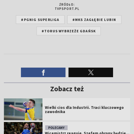
ŹRÓDŁO:
TVPSPORT.PL
#PGNIG SUPERLIGA
#MKS ZAGŁĘBIE LUBIN
#TORUS WYBRZEŻE GDAŃSK
Zobacz też
Wielki cios dla Industrii. Traci kluczowego
zawodnika
POLECAMY
Wicemistrz reaguje. Szefem obrony będzie...