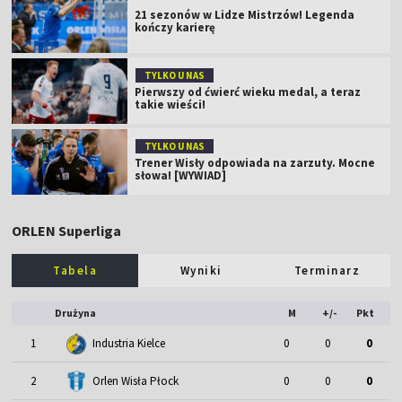
21 sezonów w Lidze Mistrzów! Legenda
kończy karierę
TYLKO U NAS
Pierwszy od ćwierć wieku medal, a teraz
takie wieści!
TYLKO U NAS
Trener Wisły odpowiada na zarzuty. Mocne
słowa! [WYWIAD]
ORLEN Superliga
Tabela
Wyniki
Terminarz
Drużyna
M
+/-
Pkt
1
Industria Kielce
0
0
0
2
Orlen Wisła Płock
0
0
0