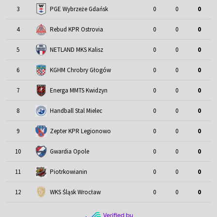
3
PGE Wybrzeże Gdańsk
0
0
0
4
Rebud KPR Ostrovia
0
0
0
5
NETLAND MKS Kalisz
0
0
0
6
KGHM Chrobry Głogów
0
0
0
7
Energa MMTS Kwidzyn
0
0
0
8
Handball Stal Mielec
0
0
0
9
Zepter KPR Legionowo
0
0
0
10
Gwardia Opole
0
0
0
11
Piotrkowianin
0
0
0
12
WKS Śląsk Wrocław
0
0
0