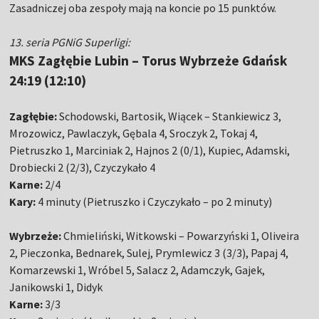
Zasadniczej oba zespoły mają na koncie po 15 punktów.
13. seria PGNiG Superligi:
MKS Zagłębie Lubin – Torus Wybrzeże Gdańsk
24:19 (12:10)
Zagłębie:
Schodowski, Bartosik, Wiącek – Stankiewicz 3,
Mrozowicz, Pawlaczyk, Gębala 4, Sroczyk 2, Tokaj 4,
Pietruszko 1, Marciniak 2, Hajnos 2 (0/1), Kupiec, Adamski,
Drobiecki 2 (2/3), Czyczykało 4
Karne:
2/4
Kary:
4 minuty (Pietruszko i Czyczykało – po 2 minuty)
Wybrzeże:
Chmieliński, Witkowski – Powarzyński 1, Oliveira
2, Pieczonka, Bednarek, Sulej, Prymlewicz 3 (3/3), Papaj 4,
Komarzewski 1, Wróbel 5, Salacz 2, Adamczyk, Gajek,
Janikowski 1, Didyk
Karne:
3/3