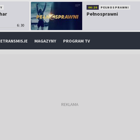
Y
06:20
PEŁNOSPRAWNI
har
Pełnosprawni
6:30
ETRANSMISJE
MAGAZYNY
PROGRAM TV