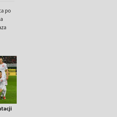
ta po
na
aza
tacji