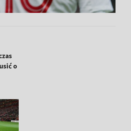
czas
usić o