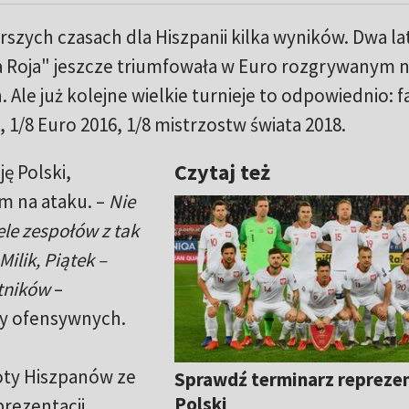
rszych czasach dla Hiszpanii kilka wyników. Dwa la
a Roja" jeszcze triumfowała w Euro rozgrywanym 
. Ale już kolejne wielkie turnieje to odpowiednio: f
1/8 Euro 2016, 1/8 mistrzostw świata 2018.
Czytaj też
ę Polski,
m na ataku. –
Nie
ele zespołów z tak
lik, Piątek –
tników
–
y ofensywnych.
oty Hiszpanów ze
Sprawdź terminarz reprezen
Polski
rezentacji