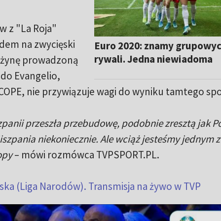
w z "La Roja"
zdem na zwycięski
Euro 2020: znamy grupowy
rywali. Jedna niewiadoma
rużynę prowadzoną
do Evangelio,
 COPE, nie przywiązuje wagi do wyniku tamtego spo
zpanii przeszła przebudowę, podobnie zresztą jak Po
iszpania niekoniecznie. Ale wciąż jesteśmy jednym z
opy
– mówi rozmówca TVPSPORT.PL.
ska (Liga Narodów). Transmisja na żywo w TVP