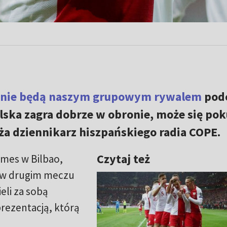
anie będą naszym grupowym rywalem
pod
olska zagra dobrze w obronie, może się pok
ża dziennikarz hiszpańskiego radia COPE.
Czytaj też
ames w Bilbao,
i w drugim meczu
li za sobą
rezentacją, którą