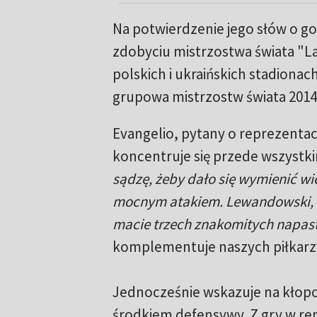
Na potwierdzenie jego słów o go
zdobyciu mistrzostwa świata "L
polskich i ukraińskich stadionach
grupowa mistrzostw świata 2014, 
Evangelio, pytany o reprezentacj
koncentruje się przede wszystki
sądzę, żeby dało się wymienić wi
mocnym atakiem. Lewandowski, Mi
macie trzech znakomitych napas
komplementuje naszych piłkarz
Jednocześnie wskazuje na kłop
środkiem defensywy. Z gry w rep