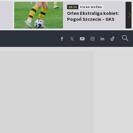
08:25
PIŁKA NOŻNA
Orlen Ekstraliga kobiet:
▶
Pogoń Szczecin – GKS
Górnik Łęczna