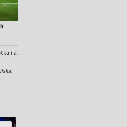
ch
tkania.
lska.