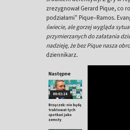
zrezygnował Gerard Pique, co r
podziałami" Pique–Ramos. Evan
świecie, ale gorzej wygląda sytu
przymierzanych do załatania dziu
nadzieję, że bez Pique nasza obr
dziennikarz.
Następne
00:02:24
Brzęczek: nie będę
traktował tych
spotkań jako
zemsty