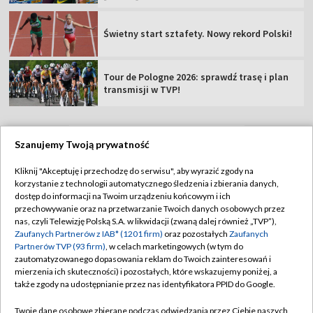
Świetny start sztafety. Nowy rekord Polski!
Tour de Pologne 2026: sprawdź trasę i plan
transmisji w TVP!
Szanujemy Twoją prywatność
TVP
Kliknij "Akceptuję i przechodzę do serwisu", aby wyrazić zgody na
korzystanie z technologii automatycznego śledzenia i zbierania danych,
Abonament TVP
Regulamin TVP
dostęp do informacji na Twoim urządzeniu końcowym i ich
Polityka prywatności
Sklep TVP
przechowywanie oraz na przetwarzanie Twoich danych osobowych przez
nas, czyli Telewizję Polską S.A. w likwidacji (zwaną dalej również „TVP”),
Biuro Reklamy
Moje zgody
Zaufanych Partnerów z IAB* (1201 firm)
oraz pozostałych
Zaufanych
Partnerów TVP (93 firm)
, w celach marketingowych (w tym do
Oferta Handlowa
Biuro reklamy
zautomatyzowanego dopasowania reklam do Twoich zainteresowań i
mierzenia ich skuteczności) i pozostałych, które wskazujemy poniżej, a
Telegazeta ogłoszenia
Kontakt
także zgody na udostępnianie przez nas identyfikatora PPID do Google.
Emisja w TVP
Twoje dane osobowe zbierane podczas odwiedzania przez Ciebie naszych