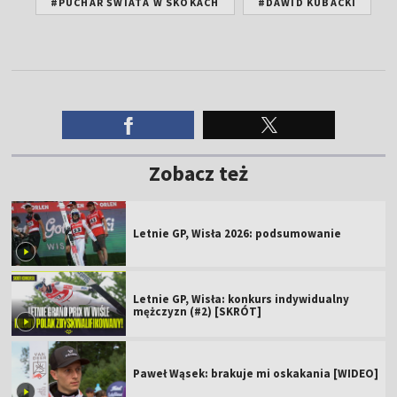
#PUCHAR ŚWIATA W SKOKACH
#DAWID KUBACKI
Zobacz też
Letnie GP, Wisła 2026: podsumowanie
Letnie GP, Wisła: konkurs indywidualny
mężczyzn (#2) [SKRÓT]
Paweł Wąsek: brakuje mi oskakania [WIDEO]