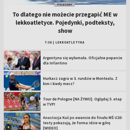
POLECAMY
To dlatego nie możecie przegapić ME w
lekkoatletyce. Pojedynki, podteksty,
show
7:36
|
LEKKOATLETYKA
Argentyna się wyłamała. Oficjalne poparcie
dla Infantino
Hurkacz zagra w 3. rundzie w Montealu. Z
kim i kiedy mecz?
Tour de Pologne [NA ŻYWO]. Oglądaj 5. etap
w TVP!
Anastazja Kuś po awansie do finału MŚ U20:
testy pokazują, że forma idzie w górę
[WIDEO]