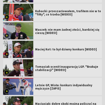
Kubacki: przeszarżowałem, trafiłem nie w to
"fifty", co trzeba [WIDEO]
Waszek: nie mam żadnej złości, bardziej się
cieszę [WIDEO]
Maciej Kot: to był dziwny konkurs [WIDEO]
Tomasiak ocenił inaugurację LGP. "Brakuje
stabilizacji" [WIDEO]
Letnie GP, Wisła: konkurs indywidualny
mężczyzn [ZAPIS]
Maciusiak: dobre skoki można policzyć na