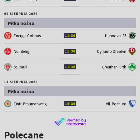
09 SIERPNIA 2026
Piłka nożna
Energie Cottbus
Hannover 96
11:30
Nurnberg
Dynamo Dresden
11:30
St. Pauli
Greuther Furth
11:30
14 SIERPNIA 2026
Piłka nożna
Eintr. Braunschweig
VfL Bochum
16:30
Polecane