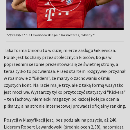
"Złota Piłka" dla Lewandowskiego? "Jak nie teraz, to kiedy?"
Taka forma Unionu to w dużej mierze zasługa Gikiewicza.
Polak jest kochany przez stołecznych kibiców, bo już w
poprzednim sezonie prezentował się ze świetnej strony, a
teraz tylko to potwierdza. Przed startem rozgrywek przyznał
w rozmowie z "Bildem", że marzy o zachowaniu ośmiu
czystych kont. Na razie ma je trzy, ale z taką formą wszystko
jest możliwe. Wystarczy tylko przytoczyć statystyki "Kickera"
– ten fachowy niemiecki magazyn po każdej kolejce ocenia
piłkarzy, a na stronie internetowej prowadzi oficjalny ranking.
Pozycji w klasyfikacji jest, bez podziału na pozycje, aż 240.
Liderem Robert Lewandowski (średnia ocen 2,38), natomiast