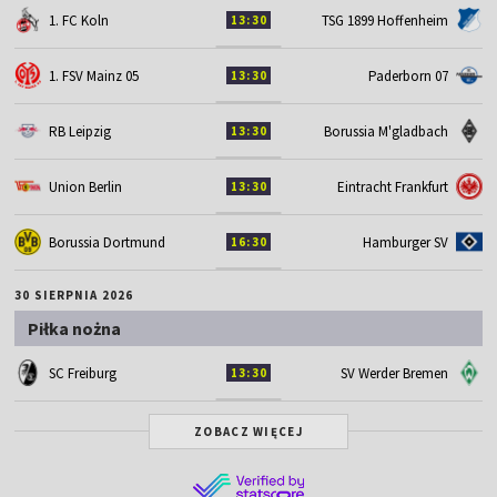
1. FC Koln
TSG 1899 Hoffenheim
13:30
1. FSV Mainz 05
Paderborn 07
13:30
RB Leipzig
Borussia M'gladbach
13:30
Union Berlin
Eintracht Frankfurt
13:30
Borussia Dortmund
Hamburger SV
16:30
30 SIERPNIA 2026
Piłka nożna
SC Freiburg
SV Werder Bremen
13:30
ZOBACZ WIĘCEJ