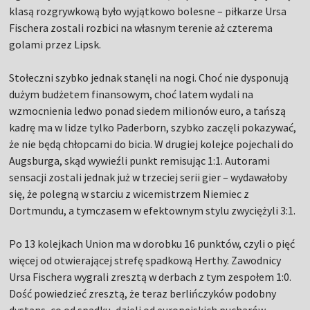
klasą rozgrywkową było wyjątkowo bolesne – piłkarze Ursa
Fischera zostali rozbici na własnym terenie aż czterema
golami przez Lipsk.
Stołeczni szybko jednak stanęli na nogi. Choć nie dysponują
dużym budżetem finansowym, choć latem wydali na
wzmocnienia ledwo ponad siedem milionów euro, a tańszą
kadrę ma w lidze tylko Paderborn, szybko zaczęli pokazywać,
że nie będą chłopcami do bicia. W drugiej kolejce pojechali do
Augsburga, skąd wywieźli punkt remisując 1:1. Autorami
sensacji zostali jednak już w trzeciej serii gier – wydawałoby
się, że polegną w starciu z wicemistrzem Niemiec z
Dortmundu, a tymczasem w efektownym stylu zwyciężyli 3:1.
Po 13 kolejkach Union ma w dorobku 16 punktów, czyli o pięć
więcej od otwierającej strefę spadkową Herthy. Zawodnicy
Ursa Fischera wygrali zresztą w derbach z tym zespołem 1:0.
Dość powiedzieć zresztą, że teraz berlińczyków podobny