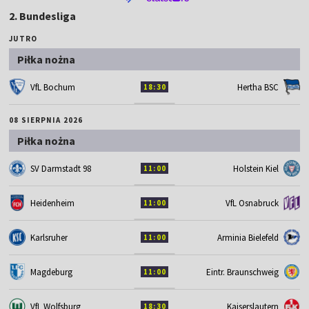
2. Bundesliga
JUTRO
Piłka nożna
VfL Bochum
Hertha BSC
18:30
08 SIERPNIA 2026
Piłka nożna
SV Darmstadt 98
Holstein Kiel
11:00
Heidenheim
VfL Osnabruck
11:00
Karlsruher
Arminia Bielefeld
11:00
Magdeburg
Eintr. Braunschweig
11:00
VfL Wolfsburg
Kaiserslautern
18:30