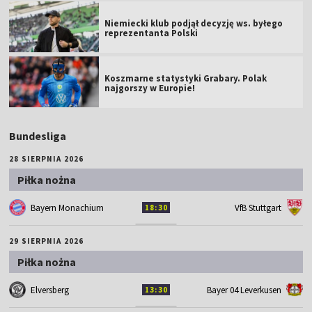
Niemiecki klub podjął decyzję ws. byłego
reprezentanta Polski
Koszmarne statystyki Grabary. Polak
najgorszy w Europie!
Bundesliga
28 SIERPNIA 2026
Piłka nożna
Bayern Monachium
VfB Stuttgart
18:30
29 SIERPNIA 2026
Piłka nożna
Elversberg
Bayer 04 Leverkusen
13:30