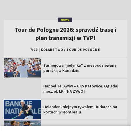
Turniejowa "jedynka" z niespodziewaną
porażką w Kanadzie
Hapoel Tel Awiw – GKS Katowice. Oglądaj
mecz el. LK! [NA ŻYWO]
Holender kolejnym rywalem Hurkacza na
kortach w Montrealu
Lech walczy o Ligę Europy. Oglądaj mecz z
KI Klaksvik!
Czas poznać pary 1. rundy STS Pucharu
Polski. Oglądaj losowanie!
Mistrzynie Polski poznały rywalki w kolejnej
rundzie el. LM