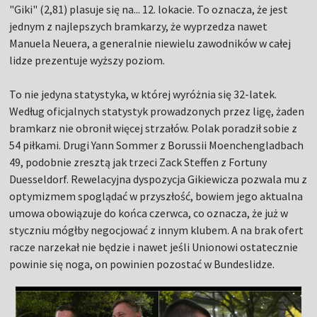
"Giki" (2,81) plasuje się na... 12. lokacie. To oznacza, że jest
jednym z najlepszych bramkarzy, że wyprzedza nawet
Manuela Neuera, a generalnie niewielu zawodników w całej
lidze prezentuje wyższy poziom.
To nie jedyna statystyka, w której wyróżnia się 32-latek.
Według oficjalnych statystyk prowadzonych przez ligę, żaden
bramkarz nie obronił więcej strzałów. Polak poradził sobie z
54 piłkami. Drugi Yann Sommer z Borussii Moenchengladbach
49, podobnie zresztą jak trzeci Zack Steffen z Fortuny
Duesseldorf. Rewelacyjna dyspozycja Gikiewicza pozwala mu z
optymizmem spoglądać w przyszłość, bowiem jego aktualna
umowa obowiązuje do końca czerwca, co oznacza, że już w
styczniu mógłby negocjować z innym klubem. A na brak ofert
racze narzekał nie będzie i nawet jeśli Unionowi ostatecznie
powinie się noga, on powinien pozostać w Bundeslidze.