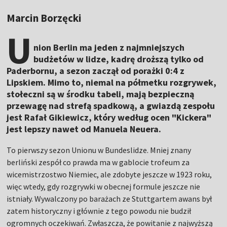
Marcin Borzęcki
U
nion Berlin ma jeden z najmniejszych
budżetów w lidze, kadrę droższą tylko od
Paderbornu, a sezon zaczął od porażki 0:4 z
Lipskiem. Mimo to, niemal na półmetku rozgrywek,
stołeczni są w środku tabeli, mają bezpieczną
przewagę nad strefą spadkową, a gwiazdą zespołu
jest Rafał Gikiewicz, który według ocen "Kickera"
jest lepszy nawet od Manuela Neuera.
To pierwszy sezon Unionu w Bundeslidze. Mniej znany
berliński zespół co prawda ma w gablocie trofeum za
wicemistrzostwo Niemiec, ale zdobyte jeszcze w 1923 roku,
więc wtedy, gdy rozgrywki w obecnej formule jeszcze nie
istniały. Wywalczony po barażach ze Stuttgartem awans był
zatem historyczny i głównie z tego powodu nie budził
ogromnych oczekiwań. Zwłaszcza, że powitanie z najwyższą