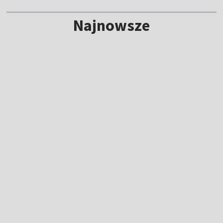
Najnowsze
NOWE
Tour de Pologne 2026: sprawdź trasę i
plan transmisji w TVP!
7:00
|
KOLARSTWO
/
TOUR DE POLOGNE