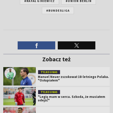
#RAFAŁ GIKIEWICZ
#UNION BERLIN
#BUNDESLIGA
Zobacz też
TYLKO U NAS
Manuel Neuer zszokował 18-letniego Polaka.
"Osłupiałem"
TYLKO U NAS
"Legię mam w sercu. Szkoda, że musiałem
odejść"