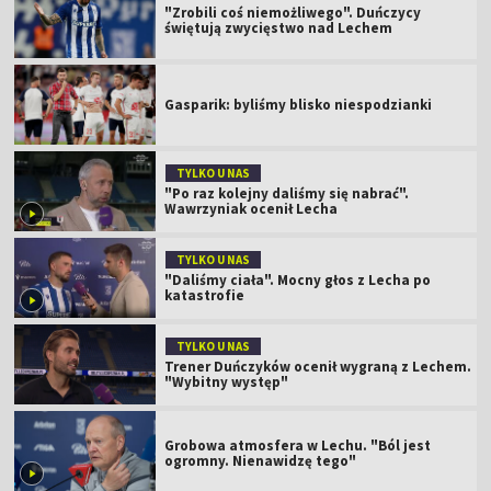
"Zrobili coś niemożliwego". Duńczycy
świętują zwycięstwo nad Lechem
Gasparik: byliśmy blisko niespodzianki
TYLKO U NAS
"Po raz kolejny daliśmy się nabrać".
Wawrzyniak ocenił Lecha
TYLKO U NAS
"Daliśmy ciała". Mocny głos z Lecha po
katastrofie
TYLKO U NAS
Trener Duńczyków ocenił wygraną z Lechem.
"Wybitny występ"
Grobowa atmosfera w Lechu. "Ból jest
ogromny. Nienawidzę tego"