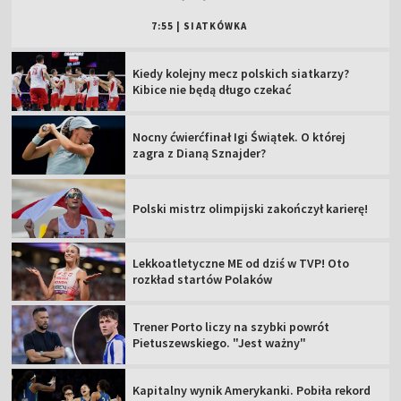
7:55
|
SIATKÓWKA
Kiedy kolejny mecz polskich siatkarzy?
Kibice nie będą długo czekać
Nocny ćwierćfinał Igi Świątek. O której
zagra z Dianą Sznajder?
Polski mistrz olimpijski zakończył karierę!
Lekkoatletyczne ME od dziś w TVP! Oto
rozkład startów Polaków
Trener Porto liczy na szybki powrót
Pietuszewskiego. "Jest ważny"
Kapitalny wynik Amerykanki. Pobiła rekord