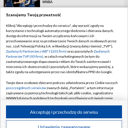
WNBA
Szanujemy Twoją prywatność
Kliknij "Akceptuję i przechodzę do serwisu", aby wyrazić zgody na
korzystanie z technologii automatycznego śledzenia i zbierania danych,
TVP
dostęp do informacji na Twoim urządzeniu końcowym i ich
Abonament TVP
Regulamin TVP
przechowywanie oraz na przetwarzanie Twoich danych osobowych przez
nas, czyli Telewizję Polską S.A. w likwidacji (zwaną dalej również „TVP”),
Polityka prywatności
Sklep TVP
Zaufanych Partnerów z IAB* (1201 firm)
oraz pozostałych
Zaufanych
Partnerów TVP (93 firm)
, w celach marketingowych (w tym do
Biuro Reklamy
Moje zgody
zautomatyzowanego dopasowania reklam do Twoich zainteresowań i
mierzenia ich skuteczności) i pozostałych, które wskazujemy poniżej, a
Oferta Handlowa
Biuro reklamy
także zgody na udostępnianie przez nas identyfikatora PPID do Google.
Telegazeta ogłoszenia
Kontakt
Twoje dane osobowe zbierane podczas odwiedzania przez Ciebie naszych
Emisja w TVP
poszczególnych serwisów
zwanych dalej „Portalem”, w tym informacje
zapisywane za pomocą technologii takich jak: pliki cookie, sygnalizatory
Kanały
Rada Programowa
WWW lub innych podobnych technologii umożliwiających świadczenie
dopasowanych i bezpiecznych usług, personalizację treści oraz reklam,
Ogłoszenia przetargowe
udostępnianie funkcji mediów społecznościowych oraz analizowanie
©2026 Telewizja Polska Spółka Akcyjna w likwidacji
Akceptuję i przechodzę do serwisu
ruchu w Internecie.
Akademia Telewizyjna
Informacje o nadawcy
Twoje dane osobowe zbierane podczas odwiedzania przez Ciebie
Ustawienia zaawansowane