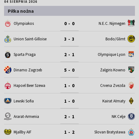
04 SIERPNIA 2026
Piłka nożna
0 - 0
Olympiakos
N.E.C. Nijmegen
3 - 3
Union Saint-Gilloise
Bodo/Glimt
2 - 1
Sparta Praga
Olympique Lyon
5 - 0
Dinamo Zagrzeb
Żalgiris Kowno
1 - 0
Hapoel Beer Szewa
Crvena Zvezda
1 - 0
Lewski Sofia
Kairat Ałmaty
2 - 1
Ararat-Armenia
NK Celje
1 - 2
Mjallby AIF
Slovan Bratysława