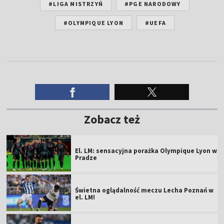
#LIGA MISTRZYŃ
#PGE NARODOWY
#OLYMPIQUE LYON
#UEFA
Zobacz też
El. LM: sensacyjna porażka Olympique Lyon w
Pradze
Świetna oglądalność meczu Lecha Poznań w
el. LM!