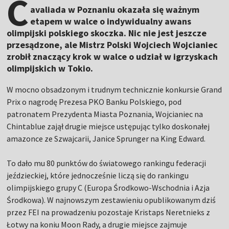
C
avaliada w Poznaniu okazała się ważnym
etapem w walce o indywidualny awans
olimpijski polskiego skoczka. Nic nie jest jeszcze
przesądzone, ale Mistrz Polski Wojciech Wojcianiec
zrobił znaczący krok w walce o udział w igrzyskach
olimpijskich w Tokio.
W mocno obsadzonym i trudnym technicznie konkursie Grand
Prix o nagrodę Prezesa PKO Banku Polskiego, pod
patronatem Prezydenta Miasta Poznania, Wojcianiec na
Chintablue zajął drugie miejsce ustępując tylko doskonałej
amazonce ze Szwajcarii, Janice Sprunger na King Edward.
To dało mu 80 punktów do światowego rankingu federacji
jeździeckiej, które jednocześnie liczą się do rankingu
olimpijskiego grupy C (Europa Środkowo-Wschodnia i Azja
Środkowa). W najnowszym zestawieniu opublikowanym dziś
przez FEI na prowadzeniu pozostaje Kristaps Neretnieks z
Łotwy na koniu Moon Rady, a drugie miejsce zajmuje