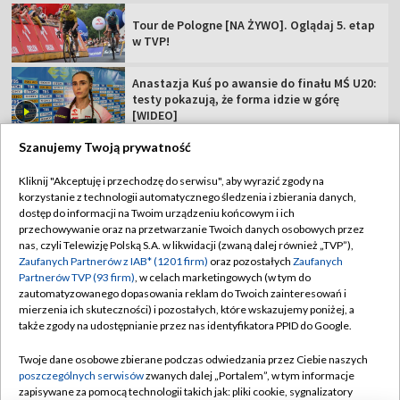
Tour de Pologne [NA ŻYWO]. Oglądaj 5. etap
w TVP!
Anastazja Kuś po awansie do finału MŚ U20:
testy pokazują, że forma idzie w górę
[WIDEO]
Szanujemy Twoją prywatność
Kliknij "Akceptuję i przechodzę do serwisu", aby wyrazić zgody na
korzystanie z technologii automatycznego śledzenia i zbierania danych,
TVP
dostęp do informacji na Twoim urządzeniu końcowym i ich
przechowywanie oraz na przetwarzanie Twoich danych osobowych przez
Abonament TVP
Regulamin TVP
nas, czyli Telewizję Polską S.A. w likwidacji (zwaną dalej również „TVP”),
Polityka prywatności
Sklep TVP
Zaufanych Partnerów z IAB* (1201 firm)
oraz pozostałych
Zaufanych
Partnerów TVP (93 firm)
, w celach marketingowych (w tym do
Biuro Reklamy
Moje zgody
zautomatyzowanego dopasowania reklam do Twoich zainteresowań i
mierzenia ich skuteczności) i pozostałych, które wskazujemy poniżej, a
Oferta Handlowa
Biuro reklamy
także zgody na udostępnianie przez nas identyfikatora PPID do Google.
Telegazeta ogłoszenia
Kontakt
Twoje dane osobowe zbierane podczas odwiedzania przez Ciebie naszych
Emisja w TVP
poszczególnych serwisów
zwanych dalej „Portalem”, w tym informacje
zapisywane za pomocą technologii takich jak: pliki cookie, sygnalizatory