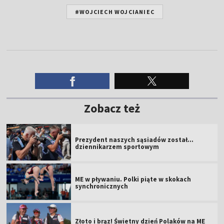
#WOJCIECH WOJCIANIEC
Zobacz też
Prezydent naszych sąsiadów został...
dziennikarzem sportowym
ME w pływaniu. Polki piąte w skokach
synchronicznych
Złoto i brąz! Świetny dzień Polaków na ME