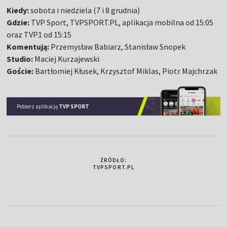
Kiedy:
sobota i niedziela (7 i 8 grudnia)
Gdzie:
TVP Sport, TVPSPORT.PL, aplikacja mobilna od 15:05
oraz TVP1 od 15:15
Komentują:
Przemysław Babiarz, Stanisław Snopek
Studio:
Maciej Kurzajewski
Goście:
Bartłomiej Kłusek, Krzysztof Miklas, Piotr Majchrzak
Pobierz aplikację
TVP SPORT
ŹRÓDŁO:
TVPSPORT.PL