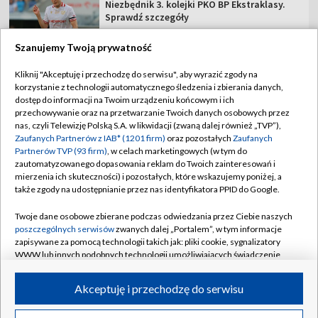
Niezbędnik 3. kolejki PKO BP Ekstraklasy.
Sprawdź szczegóły
Szanujemy Twoją prywatność
Kliknij "Akceptuję i przechodzę do serwisu", aby wyrazić zgody na
korzystanie z technologii automatycznego śledzenia i zbierania danych,
TVP
dostęp do informacji na Twoim urządzeniu końcowym i ich
przechowywanie oraz na przetwarzanie Twoich danych osobowych przez
Abonament TVP
Regulamin TVP
nas, czyli Telewizję Polską S.A. w likwidacji (zwaną dalej również „TVP”),
Polityka prywatności
Sklep TVP
Zaufanych Partnerów z IAB* (1201 firm)
oraz pozostałych
Zaufanych
Partnerów TVP (93 firm)
, w celach marketingowych (w tym do
Biuro Reklamy
Moje zgody
zautomatyzowanego dopasowania reklam do Twoich zainteresowań i
mierzenia ich skuteczności) i pozostałych, które wskazujemy poniżej, a
Oferta Handlowa
Biuro reklamy
także zgody na udostępnianie przez nas identyfikatora PPID do Google.
Telegazeta ogłoszenia
Kontakt
Twoje dane osobowe zbierane podczas odwiedzania przez Ciebie naszych
Emisja w TVP
poszczególnych serwisów
zwanych dalej „Portalem”, w tym informacje
zapisywane za pomocą technologii takich jak: pliki cookie, sygnalizatory
Kanały
Rada Programowa
WWW lub innych podobnych technologii umożliwiających świadczenie
dopasowanych i bezpiecznych usług, personalizację treści oraz reklam,
Ogłoszenia przetargowe
udostępnianie funkcji mediów społecznościowych oraz analizowanie
©2026 Telewizja Polska Spółka Akcyjna w likwidacji
Akceptuję i przechodzę do serwisu
ruchu w Internecie.
Akademia Telewizyjna