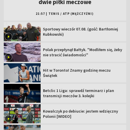
dwie piłki meczowe
21:57
|
TENIS
/
ATP (MĘŻCZYŹNI)
Sportowy wieczór 07.08. (gość: Bartłomiej
Kubkowski)
Polak przepłynął Bałtyk. "Modliłem się, żeby
nie stracić świadomości"
Hit w Toronto! Znamy godzinę meczu
Świątek
Betclic 1 Liga: sprawdź terminarz i plan
transmisji meczów 3. kolejki
Kowalczyk po debiucie: jestem wdzięczny
Polonii [WIDEO]