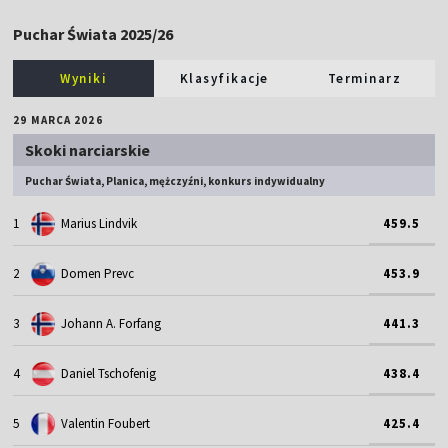
Puchar Świata 2025/26
Wyniki
Klasyfikacje
Terminarz
29 MARCA 2026
Skoki narciarskie
Puchar Świata, Planica, mężczyźni, konkurs indywidualny
1
Marius Lindvik
459.5
2
Domen Prevc
453.9
3
Johann A. Forfang
441.3
4
Daniel Tschofenig
438.4
5
Valentin Foubert
425.4