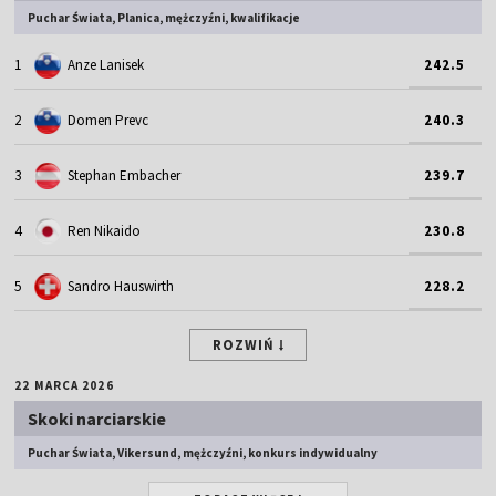
Puchar Świata, Planica, mężczyźni, kwalifikacje
1
Anze Lanisek
242.5
2
Domen Prevc
240.3
3
Stephan Embacher
239.7
4
Ren Nikaido
230.8
5
Sandro Hauswirth
228.2
ROZWIŃ
22 MARCA 2026
Skoki narciarskie
Puchar Świata, Vikersund, mężczyźni, konkurs indywidualny