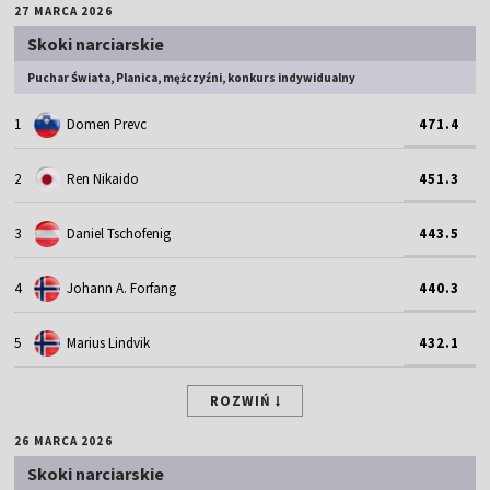
27 MARCA 2026
Skoki narciarskie
Puchar Świata, Planica, mężczyźni, konkurs indywidualny
1
Domen Prevc
471.4
2
Ren Nikaido
451.3
3
Daniel Tschofenig
443.5
4
Johann A. Forfang
440.3
5
Marius Lindvik
432.1
ROZWIŃ
26 MARCA 2026
Skoki narciarskie