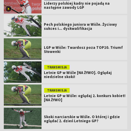
Liderzy polskiej kadry nie pojadą na
następne zawody LGP
Pech polskiego juniora w Wiśle. Życiowy
sukces i... dyskwalifikacja
LGP w Wiśle: Twardosz poza TOP10. Triumf
Słowenki
TRANSMISJA
Letnie GP w Wiśle [NA ŻYWO]. Oglądaj
niedzielne skoki!
TRANSMISJA
Letnie GP w Wiśle: oglądaj 2. konkurs kobiet!
[NA ŻYWO]
Skoki narciarskie w Wiśle. O której i gdzie
oglądać 2. dzień Letniego GP?