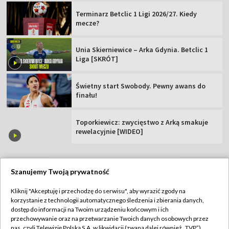
Terminarz Betclic 1 Ligi 2026/27. Kiedy
mecze?
Unia Skierniewice – Arka Gdynia. Betclic 1
Liga [SKRÓT]
Świetny start Swobody. Pewny awans do
finału!
Toporkiewicz: zwycięstwo z Arką smakuje
rewelacyjnie [WIDEO]
Szanujemy Twoją prywatność
TVP
Kliknij "Akceptuję i przechodzę do serwisu", aby wyrazić zgody na
korzystanie z technologii automatycznego śledzenia i zbierania danych,
Abonament TVP
Regulamin TVP
dostęp do informacji na Twoim urządzeniu końcowym i ich
Polityka prywatności
Sklep TVP
przechowywanie oraz na przetwarzanie Twoich danych osobowych przez
nas, czyli Telewizję Polską S.A. w likwidacji (zwaną dalej również „TVP”),