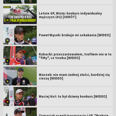
Letnie GP, Wisła: konkurs indywidualny
mężczyzn (#2) [SKRÓT]
Paweł Wąsek: brakuje mi oskakania [WIDEO]
Kubacki: przeszarżowałem, trafiłem nie w to
"fifty", co trzeba [WIDEO]
Waszek: nie mam żadnej złości, bardziej się
cieszę [WIDEO]
Maciej Kot: to był dziwny konkurs [WIDEO]
Tomasiak ocenił inaugurację LGP. "Brakuje