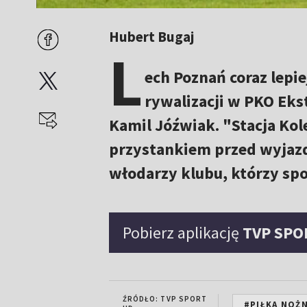
Hubert Bugaj
L
ech Poznań coraz lepie
rywalizacji w PKO Eks
Kamil Jóźwiak. "Stacja Kol
przystankiem przed wyjazd
włodarzy klubu, którzy sp
Pobierz aplikację
TVP SPO
ŹRÓDŁO: TVP SPORT
#PIŁKA NOŻ