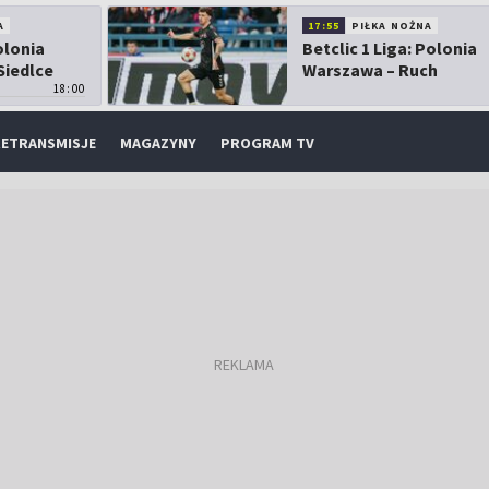
A
17:55
PIŁKA NOŻNA
olonia
Betclic 1 Liga: Polonia
Siedlce
Warszawa – Ruch
18:00
Chorzów
ETRANSMISJE
MAGAZYNY
PROGRAM TV