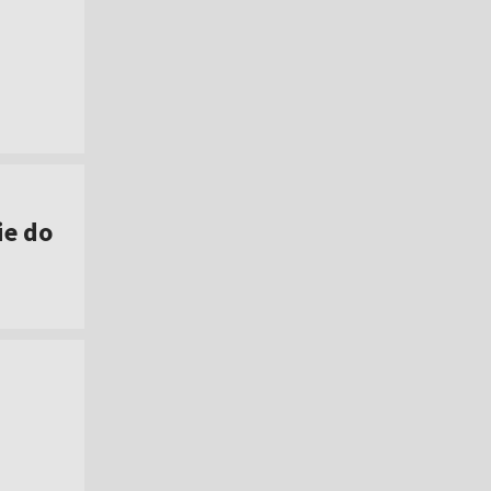
ie do
]