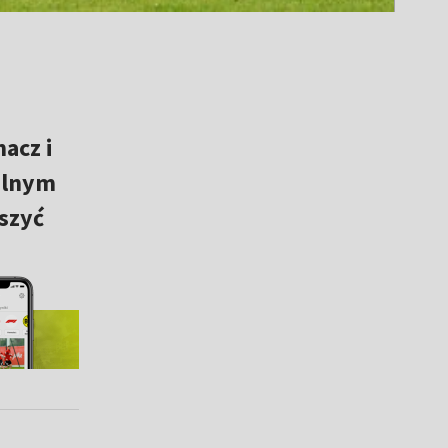
acz i
ealnym
szyć