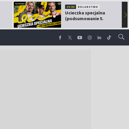
19:00
KOLARSTWO
Ucieczka specjalna
▶
(podsumowanie 5.
etapu TdP)