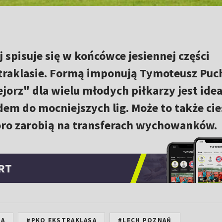
j spisuje się w końcówce jesiennej części
traklasie. Formą imponują Tymoteusz Puch
ejorz" dla wielu młodych piłkarzy jest id
em do mocniejszych lig. Może to także cie
oro zarobią na transferach wychowanków.
RT
NA
#PKO EKSTRAKLASA
#LECH POZNAŃ