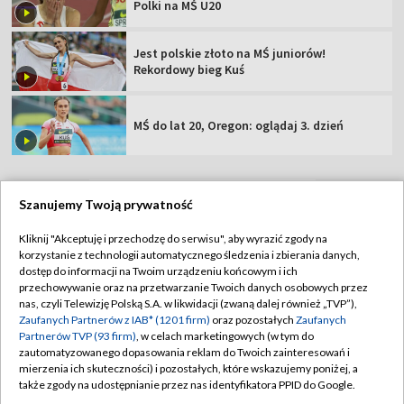
Polki na MŚ U20
Jest polskie złoto na MŚ juniorów!
Rekordowy bieg Kuś
MŚ do lat 20, Oregon: oglądaj 3. dzień
Szanujemy Twoją prywatność
TVP
Kliknij "Akceptuję i przechodzę do serwisu", aby wyrazić zgody na
korzystanie z technologii automatycznego śledzenia i zbierania danych,
Abonament TVP
Regulamin TVP
dostęp do informacji na Twoim urządzeniu końcowym i ich
Polityka prywatności
Sklep TVP
przechowywanie oraz na przetwarzanie Twoich danych osobowych przez
nas, czyli Telewizję Polską S.A. w likwidacji (zwaną dalej również „TVP”),
Biuro Reklamy
Moje zgody
Zaufanych Partnerów z IAB* (1201 firm)
oraz pozostałych
Zaufanych
Partnerów TVP (93 firm)
, w celach marketingowych (w tym do
Oferta Handlowa
Biuro reklamy
zautomatyzowanego dopasowania reklam do Twoich zainteresowań i
mierzenia ich skuteczności) i pozostałych, które wskazujemy poniżej, a
Telegazeta ogłoszenia
Kontakt
także zgody na udostępnianie przez nas identyfikatora PPID do Google.
Emisja w TVP