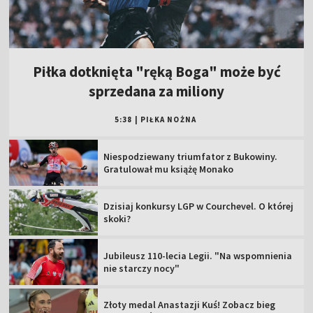
Piłka dotknięta "ręką Boga" może być
sprzedana za miliony
5:38
|
PIŁKA NOŻNA
Niespodziewany triumfator z Bukowiny.
Gratulował mu książę Monako
Dzisiaj konkursy LGP w Courchevel. O której
skoki?
Jubileusz 110-lecia Legii. "Na wspomnienia
nie starczy nocy"
Złoty medal Anastazji Kuś! Zobacz bieg