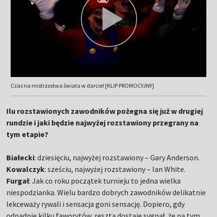
Czas na mistrzostwa świata w darcie! [KLIP PROMOCYJNY]
Ilu rozstawionych zawodników pożegna się już w drugiej
rundzie i jaki będzie najwyżej rozstawiony przegrany na
tym etapie?
Białecki
: dziesięciu, najwyżej rozstawiony – Gary Anderson.
Kowalczyk
: sześciu, najwyżej rozstawiony – Ian White.
Furgał
: Jak co roku początek turnieju to jedna wielka
niespodzianka. Wielu bardzo dobrych zawodników delikatnie
lekceważy rywali i sensacja goni sensację. Dopiero, gdy
odpadnie kilku faworytów, reszta dostaje sygnał, że na tym