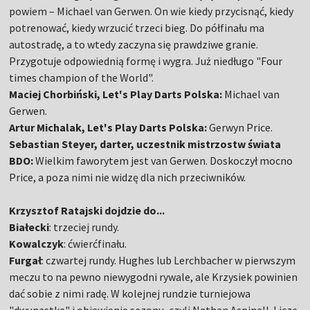
powiem – Michael van Gerwen. On wie kiedy przycisnąć, kiedy
potrenować, kiedy wrzucić trzeci bieg. Do półfinału ma
autostradę, a to wtedy zaczyna się prawdziwe granie.
Przygotuje odpowiednią formę i wygra. Już niedługo "Four
times champion of the World".
Maciej Chorbiński, Let's Play Darts Polska:
Michael van
Gerwen.
Artur Michalak, Let's Play Darts Polska:
Gerwyn Price.
Sebastian Steyer, darter, uczestnik mistrzostw świata
BDO:
Wielkim faworytem jest van Gerwen. Doskoczył mocno
Price, a poza nimi nie widzę dla nich przeciwników.
Krzysztof Ratajski dojdzie do...
Białecki
: trzeciej rundy.
Kowalczyk
: ćwierćfinału.
Furgał
: czwartej rundy. Hughes lub Lerchbacher w pierwszym
meczu to na pewno niewygodni rywale, ale Krzysiek powinien
dać sobie z nimi radę. W kolejnej rundzie turniejowa