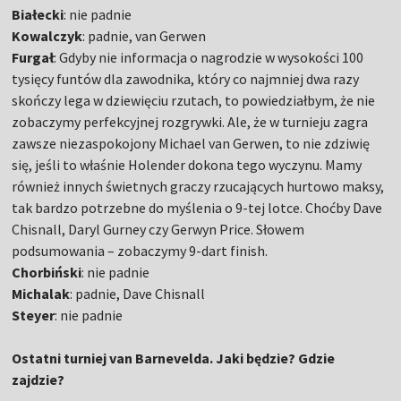
Białecki
: nie padnie
Kowalczyk
: padnie, van Gerwen
Furgał
: Gdyby nie informacja o nagrodzie w wysokości 100
tysięcy funtów dla zawodnika, który co najmniej dwa razy
skończy lega w dziewięciu rzutach, to powiedziałbym, że nie
zobaczymy perfekcyjnej rozgrywki. Ale, że w turnieju zagra
zawsze niezaspokojony Michael van Gerwen, to nie zdziwię
się, jeśli to właśnie Holender dokona tego wyczynu. Mamy
również innych świetnych graczy rzucających hurtowo maksy,
tak bardzo potrzebne do myślenia o 9-tej lotce. Choćby Dave
Chisnall, Daryl Gurney czy Gerwyn Price. Słowem
podsumowania – zobaczymy 9-dart finish.
Chorbiński
: nie padnie
Michalak
: padnie, Dave Chisnall
Steyer
: nie padnie
Ostatni turniej van Barnevelda. Jaki będzie? Gdzie
zajdzie?