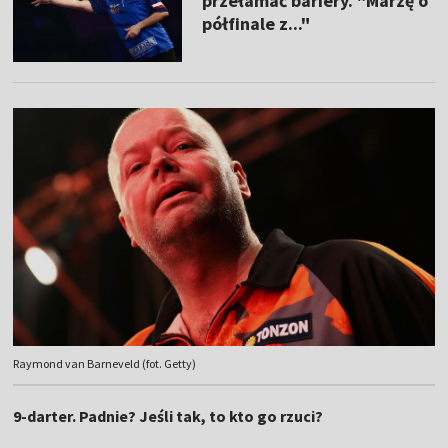
przełamać bariery. "Marzę o
półfinale z..."
Raymond van Barneveld (fot. Getty)
9-darter. Padnie? Jeśli tak, to kto go rzuci?