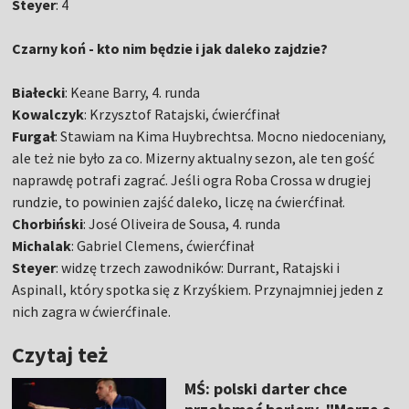
Steyer
: 4
Czarny koń - kto nim będzie i jak daleko zajdzie?
Białecki
: Keane Barry, 4. runda
Kowalczyk
: Krzysztof Ratajski, ćwierćfinał
Furgał
: Stawiam na Kima Huybrechtsa. Mocno niedoceniany,
ale też nie było za co. Mizerny aktualny sezon, ale ten gość
naprawdę potrafi zagrać. Jeśli ogra Roba Crossa w drugiej
rundzie, to powinien zajść daleko, liczę na ćwierćfinał.
Chorbiński
: José Oliveira de Sousa, 4. runda
Michalak
: Gabriel Clemens, ćwierćfinał
Steyer
: widzę trzech zawodników: Durrant, Ratajski i
Aspinall, który spotka się z Krzyśkiem. Przynajmniej jeden z
nich zagra w ćwierćfinale.
Czytaj też
MŚ: polski darter chce