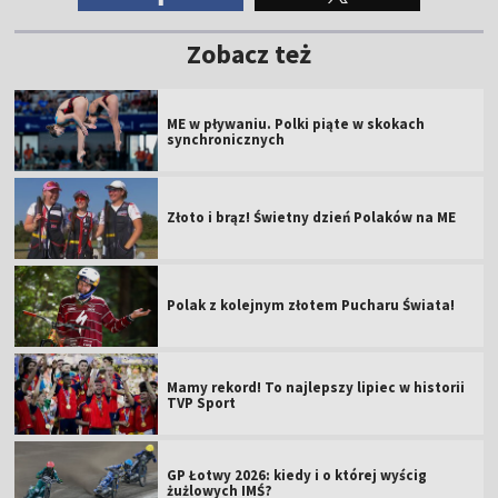
Zobacz też
ME w pływaniu. Polki piąte w skokach
synchronicznych
Złoto i brąz! Świetny dzień Polaków na ME
Polak z kolejnym złotem Pucharu Świata!
Mamy rekord! To najlepszy lipiec w historii
TVP Sport
GP Łotwy 2026: kiedy i o której wyścig
żużlowych IMŚ?