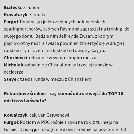
Białecki
: 2. runda
Kowalczyk
: 3. runda
Furgał
: Pokona go jeden z młodych holenderskich
sparingpartnerów, których Raymond zapraszał na treningi do
swojego domu. Będzie nim Jeffrey de Zwaan, z którym
pięciokrotny mistrz świata powinien zmierzyć się w drugiej
rundzie i tym razem nie będzie to towarzyska gra.
Chorbiński
: odpadnie w swoim drugim meczu
Michalak
: odpadnie z Chisnallem w trzeciej rundzie w
deciderze
Steyer
: tzecia runda w meczu z Chisnallem
Rekordowe średnie - czy komuś uda się wejść do TOP 10
mistrzostw świata?
Kowalczyk
: tak, van Gerwenowi
Furgał
: Poziom w PDC rośnie z roku na rok, z turnieju na
turniej. Dzisiaj już nikogo nie dziwią średnie na poziomie 108