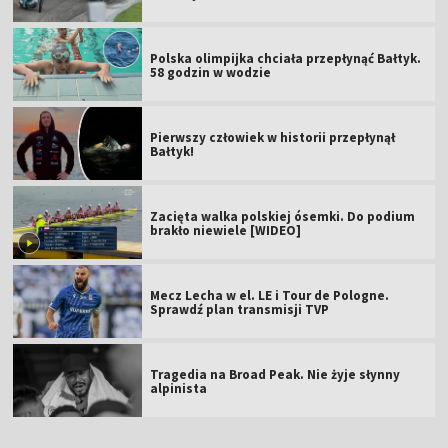
Polska olimpijka chciała przepłynąć Bałtyk.
58 godzin w wodzie
Pierwszy człowiek w historii przepłynął
Bałtyk!
Zacięta walka polskiej ósemki. Do podium
brakło niewiele [WIDEO]
Mecz Lecha w el. LE i Tour de Pologne.
Sprawdź plan transmisji TVP
Tragedia na Broad Peak. Nie żyje słynny
alpinista