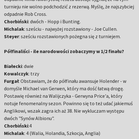
turnieju nie wolno podchodzić z rezerwą. Myślę, że najszybciej
odpadnie Rob Cross.
Chorbiński
: dwóch - Hopp i Bunting.
Michalak
: sześciu - najwyżej rozstawiony - Joe Cullen.
Steyer
: sześciu rozstawionych pożegna się z turniejem.
Półfinaliści - ile narodowości zobaczymy w 1/2 finału?
Białecki
: dwie
Kowalczyk
: trzy
Furgał
: Obstawiam, że do półfinału awansuje Holender - w
domyśle Michael van Gerwen, który ma dość łatwą drogę.
Postawię również na Walijczyka - Gerwyna Price'a, który
notuje fenomenalny sezon. Powinno się to też udać jakiemuś
Anglikowi, wszak zagra ich aż 38. Nie wykluczam występu
dwóch "Synów Albionu".
Chorbiński
:4
Michalak
: 4 (Walia, Holandia, Szkocja, Anglia)