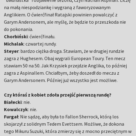
"dwunastka" i objawienie sezonu, czyli Nathan Aspinall. Liczę
na małą niespodziankę i wygraną z faworyzowanym
Anglikiem. O ćwierćfinał Ratajski powinien powalczyć z
Garym Andersonem, ale myślę, że będzie to przeszkoda nie
do pokonania.
Chorbiński
: ćwierćfinału.
Michalak
: czwartej rundy.
Steyer
: bardzo ciężka droga. Stawiam, że w drugiej rundzie
zagra z Hughesem. Obaj wygrali European Toury. Ten mecz
stawiam 50 na 50. Jak Krzysiek przejdzie Anglika, to później
zagra z Aspinallem. Chciałbym, żeby doszedł do meczu z
Garym Andersonem. Później już wszystko jest możliwe.
Czy któraś z kobiet zdoła przejść pierwszą rundę?
Białecki
: nie.
Kowalczyk
: nie.
Furgał
: Nie sądzę, aby była to Fallon Sherrock, którą los
skojarzył z solidnym Tedem Evettsem. Możliwe, że dokona
tego Mikuru Suzuki, która zmierzy się z mocno przeciętnym w