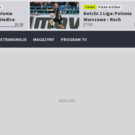
A
TRWA
PIŁKA NOŻNA
olonia
Betclic 1 Liga: Polonia
Siedlce
Warszawa – Ruch
18:00
Chorzów
17:55
ETRANSMISJE
MAGAZYNY
PROGRAM TV