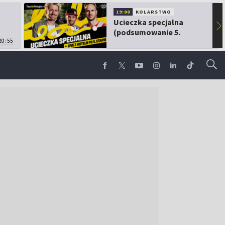
19:00
KOLARSTWO
Ucieczka specjalna
▶
(podsumowanie 5.
20:55
etapu TdP)