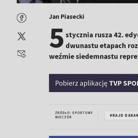
Jan Piasecki
5
stycznia rusza 42. ed
dwunastu etapach rozs
weźmie siedemnastu repre
Pobierz aplikację
TVP SPO
ŹRÓDŁO: SPORTOWY
#RAJD DAKA
WIECZÓR