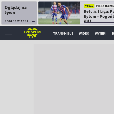
Oglądaj na
TRWA
PIŁKA NOŻN
Betclic 1 Liga: P
żywo
Bytom – Pogoń 
15:53
ZOBACZ WIĘCEJ
TRANSMISJE
WIDEO
WYNIKI
R