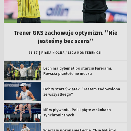
Trener GKS zachowuje optymizm. "Nie
jesteśmy bez szans"
21:17
|
PIŁKA NOŻNA
/
LIGA KONFERENCJI
Lech ma dylemat po starciu Farerami.
Roważa przełożenie meczu
Dobry start Świątek. "Jestem zadowolona
ze wszystkiego"
ME w pływaniu. Polki piąte w skokach
synchronicznych
Wierzą w pokonanie Lecha. "Nie byliśmy