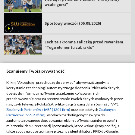
wcale gorsi"
Sportowy wieczór (06.08.2026)
Lech ze skromną zaliczką przed rewanżem.
"Tego elementu zabrakło"
Szanujemy Twoją prywatność
TVP
Kliknij "Akceptuję i przechodzę do serwisu", aby wyrazić zgody na
korzystanie z technologii automatycznego śledzenia i zbierania danych,
Abonament TVP
Regulamin TVP
dostęp do informacji na Twoim urządzeniu końcowym i ich
Polityka prywatności
Sklep TVP
przechowywanie oraz na przetwarzanie Twoich danych osobowych przez
nas, czyli Telewizję Polską S.A. w likwidacji (zwaną dalej również „TVP”),
Biuro Reklamy
Moje zgody
Zaufanych Partnerów z IAB* (1201 firm)
oraz pozostałych
Zaufanych
Partnerów TVP (93 firm)
, w celach marketingowych (w tym do
Oferta Handlowa
Biuro reklamy
zautomatyzowanego dopasowania reklam do Twoich zainteresowań i
mierzenia ich skuteczności) i pozostałych, które wskazujemy poniżej, a
Telegazeta ogłoszenia
Kontakt
także zgody na udostępnianie przez nas identyfikatora PPID do Google.