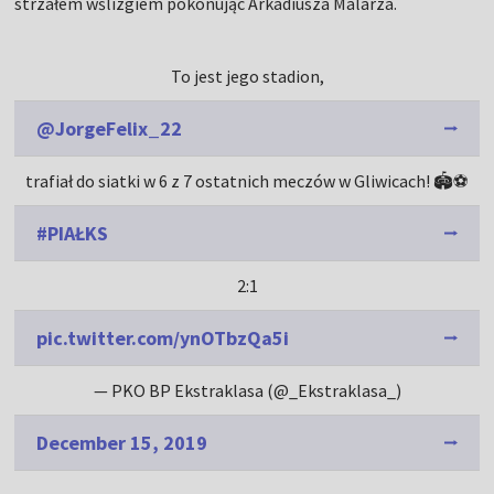
strzałem wślizgiem pokonując Arkadiusza Malarza.
To jest jego stadion,
@JorgeFelix_22
trafiał do siatki w 6 z 7 ostatnich meczów w Gliwicach! 🏟️⚽️
#PIAŁKS
2:1
pic.twitter.com/ynOTbzQa5i
— PKO BP Ekstraklasa (@_Ekstraklasa_)
December 15, 2019