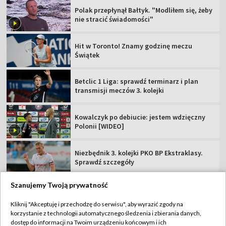
Polak przepłynął Bałtyk. "Modliłem się, żeby
nie stracić świadomości"
Hit w Toronto! Znamy godzinę meczu
Świątek
Betclic 1 Liga: sprawdź terminarz i plan
transmisji meczów 3. kolejki
Kowalczyk po debiucie: jestem wdzięczny
Polonii [WIDEO]
Niezbędnik 3. kolejki PKO BP Ekstraklasy.
Sprawdź szczegóły
Szanujemy Twoją prywatność
Kliknij "Akceptuję i przechodzę do serwisu", aby wyrazić zgody na
korzystanie z technologii automatycznego śledzenia i zbierania danych,
TVP
dostęp do informacji na Twoim urządzeniu końcowym i ich