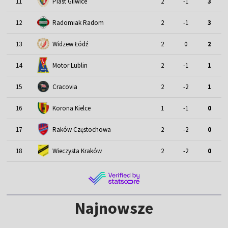
11
Piast Gliwice
2
-1
3
12
Radomiak Radom
2
-1
3
13
Widzew Łódź
2
0
2
Motor Lublin
14
2
-1
1
15
Cracovia
2
-2
1
16
Korona Kielce
1
-1
0
17
Raków Częstochowa
2
-2
0
18
Wieczysta Kraków
2
-2
0
Najnowsze