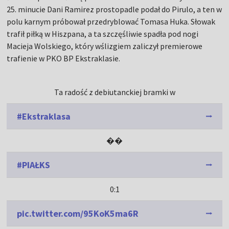
25. minucie Dani Ramirez prostopadle podał do Pirulo, a ten w
polu karnym próbował przedryblować Tomasa Huka. Słowak
trafił piłką w Hiszpana, a ta szczęśliwie spadła pod nogi
Macieja Wolskiego, który wślizgiem zaliczył premierowe
trafienie w PKO BP Ekstraklasie.
Ta radość z debiutanckiej bramki w
#Ekstraklasa
��
#PIAŁKS
0:1
pic.twitter.com/95KoK5ma6R