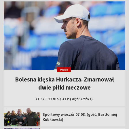
PILNE
Bolesna klęska Hurkacza. Zmarnował
dwie piłki meczowe
21:57
|
TENIS
/
ATP (MĘŻCZYŹNI)
Sportowy wieczór 07.08. (gość: Bartłomiej
Kubkowski)