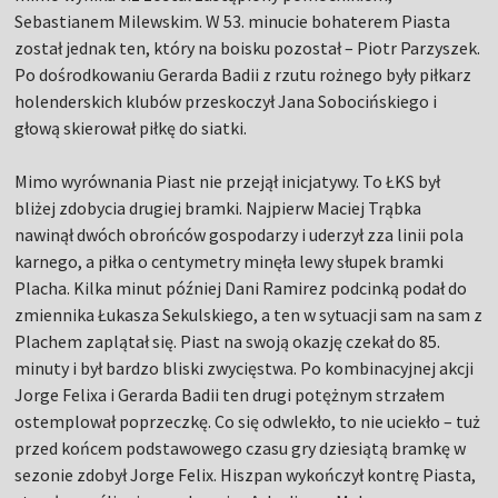
Sebastianem Milewskim. W 53. minucie bohaterem Piasta
został jednak ten, który na boisku pozostał – Piotr Parzyszek.
Po dośrodkowaniu Gerarda Badii z rzutu rożnego były piłkarz
holenderskich klubów przeskoczył Jana Sobocińskiego i
głową skierował piłkę do siatki.
Mimo wyrównania Piast nie przejął inicjatywy. To ŁKS był
bliżej zdobycia drugiej bramki. Najpierw Maciej Trąbka
nawinął dwóch obrońców gospodarzy i uderzył zza linii pola
karnego, a piłka o centymetry minęła lewy słupek bramki
Placha. Kilka minut później Dani Ramirez podcinką podał do
zmiennika Łukasza Sekulskiego, a ten w sytuacji sam na sam z
Plachem zaplątał się. Piast na swoją okazję czekał do 85.
minuty i był bardzo bliski zwycięstwa. Po kombinacyjnej akcji
Jorge Felixa i Gerarda Badii ten drugi potężnym strzałem
ostemplował poprzeczkę. Co się odwlekło, to nie uciekło – tuż
przed końcem podstawowego czasu gry dziesiątą bramkę w
sezonie zdobył Jorge Felix. Hiszpan wykończył kontrę Piasta,