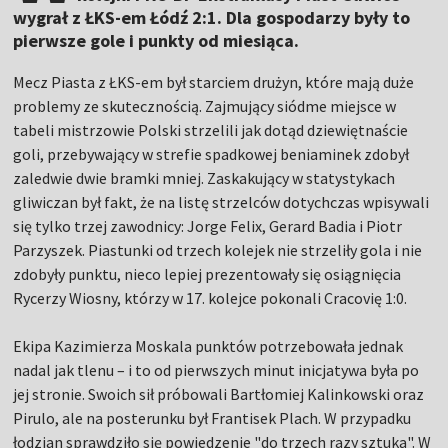
wygrał z ŁKS-em Łódź 2:1. Dla gospodarzy były to
pierwsze gole i punkty od miesiąca.
Mecz Piasta z ŁKS-em był starciem drużyn, które mają duże
problemy ze skutecznością. Zajmujący siódme miejsce w
tabeli mistrzowie Polski strzelili jak dotąd dziewiętnaście
goli, przebywający w strefie spadkowej beniaminek zdobył
zaledwie dwie bramki mniej. Zaskakujący w statystykach
gliwiczan był fakt, że na listę strzelców dotychczas wpisywali
się tylko trzej zawodnicy: Jorge Felix, Gerard Badia i Piotr
Parzyszek. Piastunki od trzech kolejek nie strzeliły gola i nie
zdobyły punktu, nieco lepiej prezentowały się osiągnięcia
Rycerzy Wiosny, którzy w 17. kolejce pokonali Cracovię 1:0.
Ekipa Kazimierza Moskala punktów potrzebowała jednak
nadal jak tlenu – i to od pierwszych minut inicjatywa była po
jej stronie. Swoich sił próbowali Bartłomiej Kalinkowski oraz
Pirulo, ale na posterunku był Frantisek Plach. W przypadku
łodzian sprawdziło się powiedzenie "do trzech razy sztuka". W