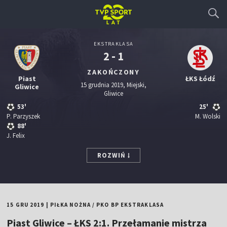
EKSTRAKLASA
2 - 1
ZAKOŃCZONY
Piast
ŁKS Łódź
15 grudnia 2019, Miejski,
Gliwice
Gliwice
53'
25'
P. Parzyszek
M. Wolski
88'
J. Felix
ROZWIŃ
15 GRU 2019
|
PIŁKA NOŻNA
/
PKO BP EKSTRAKLASA
Piast Gliwice – ŁKS 2:1. Przełamanie mistrza