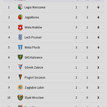
1
Legia Warszawa
2
3
6
2
Jagiellonia
2
2
6
3
Wisła Kraków
3
1
6
4
Lech Poznań
2
1
4
5
Wisła Płock
3
0
4
6
GKS Katowice
2
1
3
7
Górnik Zabrze
1
1
3
8
Pogoń Szczecin
2
1
3
9
Zagłębie Lubin
2
0
3
Śląsk Wrocław
10
2
0
3