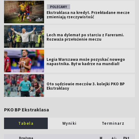
POLECAMY
Ekstraklasa na kredyt. Przekładane mecze
zmieniają rzeczywistość
Lech ma dylemat po starciu z Farerami.
Rozważa przełożenie meczu
Legia Warszawa może pozyskać nowego
napastnika. Był w kadrze na mundial!
Oto sędziowie meczów 3. kolejki PKO BP
Ekstraklasy
PKO BP Ekstraklasa
Tabela
Wyniki
Terminarz
Drużyna
M
+/-
Pkt