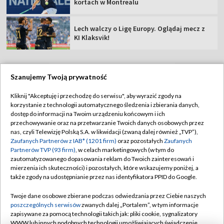
kortach w Montrealu
Lech walczy o Ligę Europy. Oglądaj mecz z
KI Klaksvik!
Szanujemy Twoją prywatność
TVP
Kliknij "Akceptuję i przechodzę do serwisu", aby wyrazić zgody na
korzystanie z technologii automatycznego śledzenia i zbierania danych,
Abonament TVP
Regulamin TVP
dostęp do informacji na Twoim urządzeniu końcowym i ich
Polityka prywatności
Sklep TVP
przechowywanie oraz na przetwarzanie Twoich danych osobowych przez
nas, czyli Telewizję Polską S.A. w likwidacji (zwaną dalej również „TVP”),
Biuro Reklamy
Moje zgody
Zaufanych Partnerów z IAB* (1201 firm)
oraz pozostałych
Zaufanych
Partnerów TVP (93 firm)
, w celach marketingowych (w tym do
Oferta Handlowa
Biuro reklamy
zautomatyzowanego dopasowania reklam do Twoich zainteresowań i
mierzenia ich skuteczności) i pozostałych, które wskazujemy poniżej, a
Telegazeta ogłoszenia
Kontakt
także zgody na udostępnianie przez nas identyfikatora PPID do Google.
Emisja w TVP
Twoje dane osobowe zbierane podczas odwiedzania przez Ciebie naszych
Kanały
Rada Programowa
poszczególnych serwisów
zwanych dalej „Portalem”, w tym informacje
zapisywane za pomocą technologii takich jak: pliki cookie, sygnalizatory
Ogłoszenia przetargowe
WWW lub innych podobnych technologii umożliwiających świadczenie