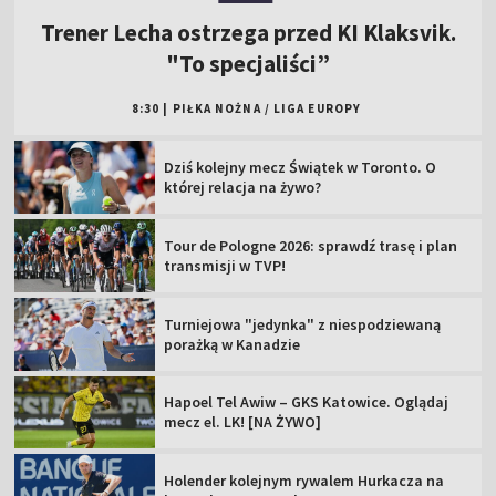
Trener Lecha ostrzega przed KI Klaksvik.
"To specjaliści”
8:30
|
PIŁKA NOŻNA
/
LIGA EUROPY
Dziś kolejny mecz Świątek w Toronto. O
której relacja na żywo?
Tour de Pologne 2026: sprawdź trasę i plan
transmisji w TVP!
Turniejowa "jedynka" z niespodziewaną
porażką w Kanadzie
Hapoel Tel Awiw – GKS Katowice. Oglądaj
mecz el. LK! [NA ŻYWO]
Holender kolejnym rywalem Hurkacza na