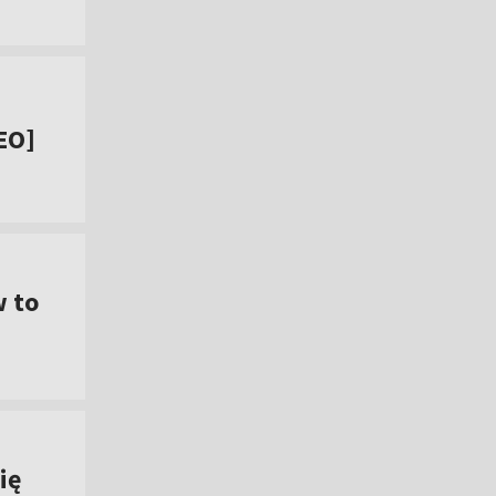
EO]
w to
ię