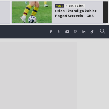
08:25
PIŁKA NOŻNA
Orlen Ekstraliga kobiet:
▶
Pogoń Szczecin – GKS
Górnik Łęczna