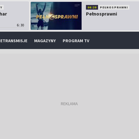
Y
06:20
PEŁNOSPRAWNI
har
Pełnosprawni
6:30
ETRANSMISJE
MAGAZYNY
PROGRAM TV