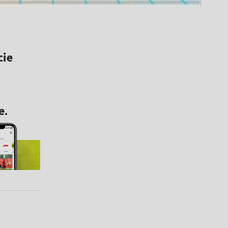
cie
e.