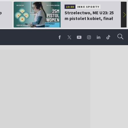
10:00
INNE SPORTY
p
Strzelectwo, ME U23: 25
▶
m pistolet kobiet, finał