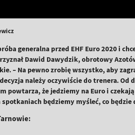
ewicz
próba generalna przed EHF Euro 2020 i ch
przyznał Dawid Dawydzik, obrotowy Azotó
skie. – Na pewno zrobię wszystko, aby zagr
decyzja należy oczywiście do trenera. Od
 powtarza, że jedziemy na Euro i czekają
h spotkaniach będziemy myśleć, co będzie d
Tarnowie: