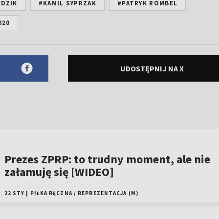
YDZIK
#KAMIL SYPRZAK
#PATRYK ROMBEL
020
UDOSTĘPNIJ NA X
Prezes ZPRP: to trudny moment, ale nie
załamuję się [WIDEO]
22 STY
|
PIŁKA RĘCZNA
/
REPREZENTACJA (M)