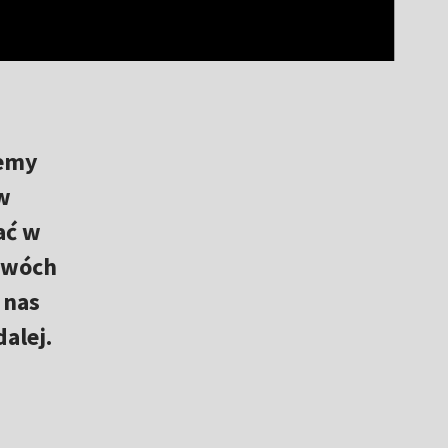
cemy
w
ać w
 dwóch
 nas
alej.