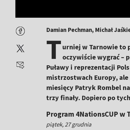
Damian Pechman, Michał Jaśki
T
urniej w Tarnowie to 
oczywiście wygrać – 
Puławy i reprezentacji Pol
mistrzostwach Europy, ale 
miesięcy Patryk Rombel nam
trzy finały. Dopiero po tyc
Program 4NationsCUP w 
piątek, 27 grudnia