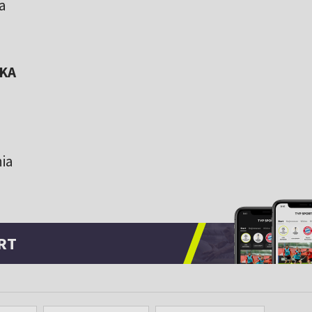
a
SKA
nia
RT