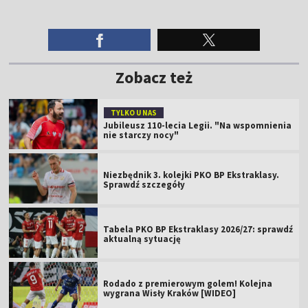
Zobacz też
TYLKO U NAS
Jubileusz 110-lecia Legii. "Na wspomnienia
nie starczy nocy"
Niezbędnik 3. kolejki PKO BP Ekstraklasy.
Sprawdź szczegóły
Tabela PKO BP Ekstraklasy 2026/27: sprawdź
aktualną sytuację
Rodado z premierowym golem! Kolejna
wygrana Wisły Kraków [WIDEO]