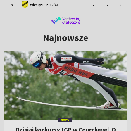
18
Wieczysta Kraków
2
-2
0
Najnowsze
NOWE
Dzisiaj konkursy LGP w Courchevel. O