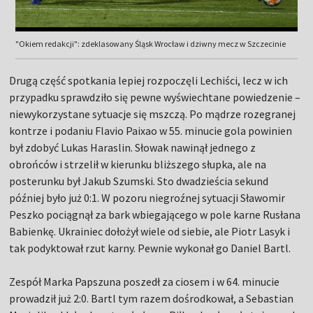
"Okiem redakcji": zdeklasowany Śląsk Wrocław i dziwny mecz w Szczecinie
Drugą część spotkania lepiej rozpoczęli Lechiści, lecz w ich
przypadku sprawdziło się pewne wyświechtane powiedzenie –
niewykorzystane sytuacje się mszczą. Po mądrze rozegranej
kontrze i podaniu Flavio Paixao w 55. minucie gola powinien
był zdobyć Lukas Haraslin. Słowak nawinął jednego z
obrońców i strzelił w kierunku bliższego słupka, ale na
posterunku był Jakub Szumski. Sto dwadzieścia sekund
później było już 0:1. W pozoru niegroźnej sytuacji Sławomir
Peszko pociągnął za bark wbiegającego w pole karne Rusłana
Babienkę. Ukrainiec dołożył wiele od siebie, ale Piotr Lasyk i
tak podyktował rzut karny. Pewnie wykonał go Daniel Bartl.
Zespół Marka Papszuna poszedł za ciosem i w 64. minucie
prowadził już 2:0. Bartl tym razem dośrodkował, a Sebastian