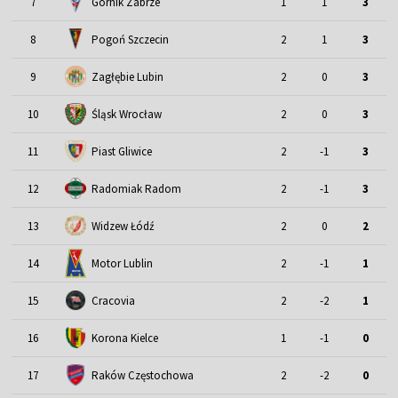
7
Górnik Zabrze
1
1
3
8
Pogoń Szczecin
2
1
3
9
Zagłębie Lubin
2
0
3
Śląsk Wrocław
10
2
0
3
11
Piast Gliwice
2
-1
3
12
Radomiak Radom
2
-1
3
13
Widzew Łódź
2
0
2
Motor Lublin
14
2
-1
1
15
Cracovia
2
-2
1
16
Korona Kielce
1
-1
0
17
Raków Częstochowa
2
-2
0