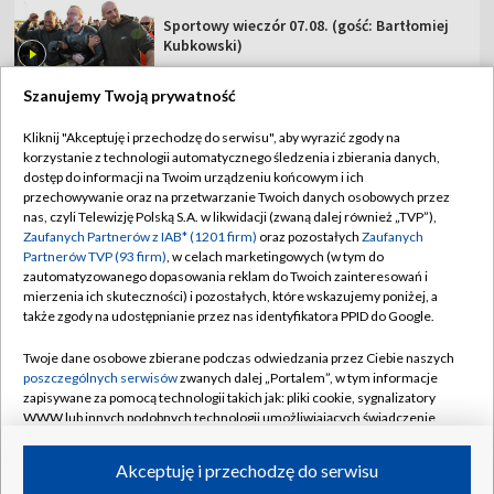
Sportowy wieczór 07.08. (gość: Bartłomiej
Kubkowski)
Szanujemy Twoją prywatność
Kliknij "Akceptuję i przechodzę do serwisu", aby wyrazić zgody na
korzystanie z technologii automatycznego śledzenia i zbierania danych,
TVP
dostęp do informacji na Twoim urządzeniu końcowym i ich
Abonament TVP
Regulamin TVP
przechowywanie oraz na przetwarzanie Twoich danych osobowych przez
nas, czyli Telewizję Polską S.A. w likwidacji (zwaną dalej również „TVP”),
Polityka prywatności
Sklep TVP
Zaufanych Partnerów z IAB* (1201 firm)
oraz pozostałych
Zaufanych
Partnerów TVP (93 firm)
, w celach marketingowych (w tym do
Biuro Reklamy
Moje zgody
zautomatyzowanego dopasowania reklam do Twoich zainteresowań i
mierzenia ich skuteczności) i pozostałych, które wskazujemy poniżej, a
Oferta Handlowa
Biuro reklamy
także zgody na udostępnianie przez nas identyfikatora PPID do Google.
Telegazeta ogłoszenia
Kontakt
Twoje dane osobowe zbierane podczas odwiedzania przez Ciebie naszych
Emisja w TVP
poszczególnych serwisów
zwanych dalej „Portalem”, w tym informacje
zapisywane za pomocą technologii takich jak: pliki cookie, sygnalizatory
Kanały
Rada Programowa
WWW lub innych podobnych technologii umożliwiających świadczenie
dopasowanych i bezpiecznych usług, personalizację treści oraz reklam,
Ogłoszenia przetargowe
udostępnianie funkcji mediów społecznościowych oraz analizowanie
©2026 Telewizja Polska Spółka Akcyjna w likwidacji
Akceptuję i przechodzę do serwisu
ruchu w Internecie.
Akademia Telewizyjna