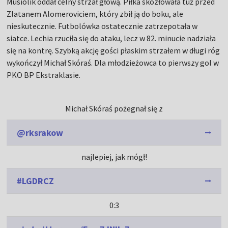
Musiolik oddał celny strzał głową. Piłka skozłowała tuż przed
Zlatanem Alomeroviciem, który zbił ją do boku, ale
nieskutecznie. Futbolówka ostatecznie zatrzepotała w
siatce. Lechia rzuciła się do ataku, lecz w 82. minucie nadziała
się na kontrę. Szybką akcję gości płaskim strzałem w długi róg
wykończył Michał Skóraś. Dla młodzieżowca to pierwszy gol w
PKO BP Ekstraklasie.
Michał Skóraś pożegnał się z
@rksrakow
najlepiej, jak mógł!
#LGDRCZ
0:3