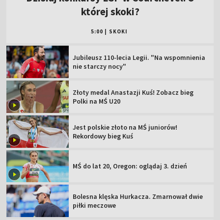
której skoki?
5:00
|
SKOKI
Jubileusz 110-lecia Legii. "Na wspomnienia
nie starczy nocy"
Złoty medal Anastazji Kuś! Zobacz bieg
Polki na MŚ U20
Jest polskie złoto na MŚ juniorów!
Rekordowy bieg Kuś
MŚ do lat 20, Oregon: oglądaj 3. dzień
Bolesna klęska Hurkacza. Zmarnował dwie
piłki meczowe