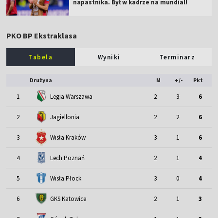
napastnika. Był w kadrze na mundial!
PKO BP Ekstraklasa
Tabela
Wyniki
Terminarz
Drużyna
M
+/-
Pkt
1
Legia Warszawa
2
3
6
2
Jagiellonia
2
2
6
3
Wisła Kraków
3
1
6
4
Lech Poznań
2
1
4
5
Wisła Płock
3
0
4
6
GKS Katowice
2
1
3