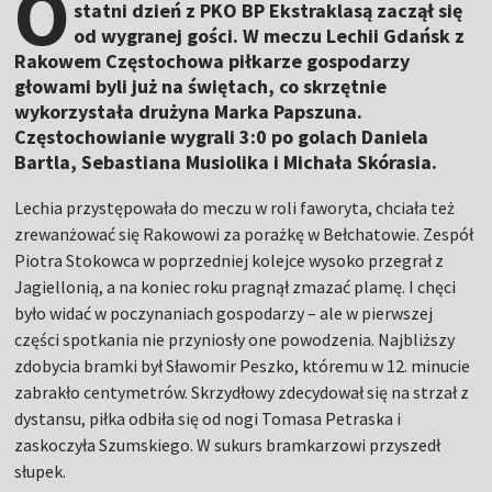
O
statni dzień z PKO BP Ekstraklasą zaczął się
od wygranej gości. W meczu Lechii Gdańsk z
Rakowem Częstochowa piłkarze gospodarzy
głowami byli już na świętach, co skrzętnie
wykorzystała drużyna Marka Papszuna.
Częstochowianie wygrali 3:0 po golach Daniela
Bartla, Sebastiana Musiolika i Michała Skórasia.
Lechia przystępowała do meczu w roli faworyta, chciała też
zrewanżować się Rakowowi za porażkę w Bełchatowie. Zespół
Piotra Stokowca w poprzedniej kolejce wysoko przegrał z
Jagiellonią, a na koniec roku pragnął zmazać plamę. I chęci
było widać w poczynaniach gospodarzy – ale w pierwszej
części spotkania nie przyniosły one powodzenia. Najbliższy
zdobycia bramki był Sławomir Peszko, któremu w 12. minucie
zabrakło centymetrów. Skrzydłowy zdecydował się na strzał z
dystansu, piłka odbiła się od nogi Tomasa Petraska i
zaskoczyła Szumskiego. W sukurs bramkarzowi przyszedł
słupek.