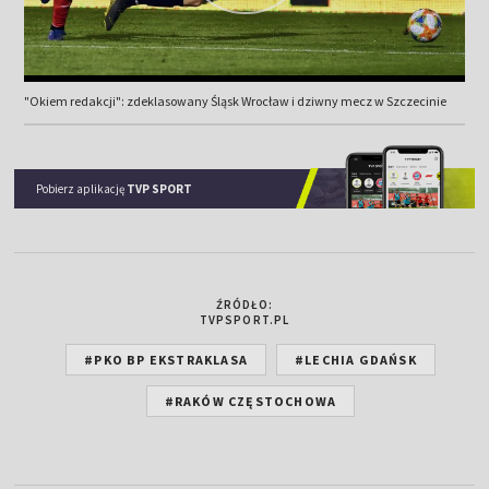
"Okiem redakcji": zdeklasowany Śląsk Wrocław i dziwny mecz w Szczecinie
Pobierz aplikację
TVP SPORT
ŹRÓDŁO:
TVPSPORT.PL
#PKO BP EKSTRAKLASA
#LECHIA GDAŃSK
#RAKÓW CZĘSTOCHOWA