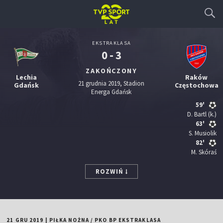
EKSTRAKLASA
0 - 3
ZAKOŃCZONY
Lechia
Raków
21 grudnia 2019, Stadion
Gdańsk
Częstochowa
Energa Gdańsk
59'
D. Bartl
(k.)
63'
S. Musiolik
82'
M. Skóraś
ROZWIŃ
21 GRU 2019
|
PIŁKA NOŻNA
/
PKO BP EKSTRAKLASA