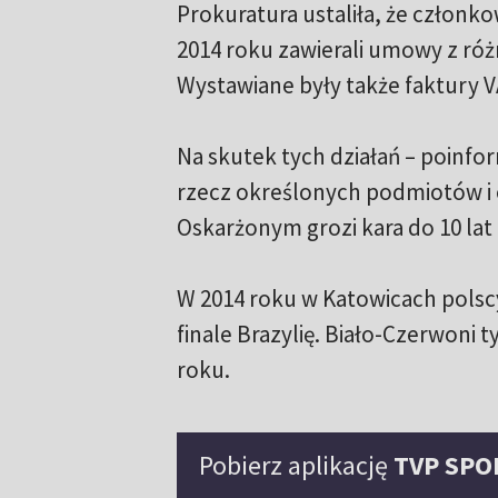
Prokuratura ustaliła, że członk
2014 roku zawierali umowy z róż
Wystawiane były także faktury 
Na skutek tych działań – poinf
rzecz określonych podmiotów i 
Oskarżonym grozi kara do 10 lat
W 2014 roku w Katowicach polscy
finale Brazylię. Biało-Czerwoni t
roku.
Pobierz aplikację
TVP SPO