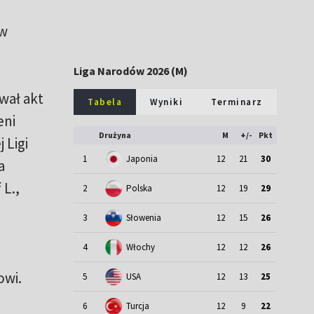
 w
Liga Narodów 2026 (M)
wał akt
Tabela
Wyniki
Terminarz
eni
Drużyna
M
+/-
Pkt
 Ligi
1
Japonia
12
21
30
a
 L.,
2
Polska
12
19
29
3
Słowenia
12
15
26
4
Włochy
12
12
26
owi.
5
USA
12
13
25
6
Turcja
12
9
22