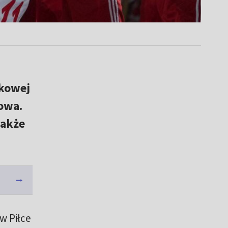
tkowej
owa.
także
w Piłce