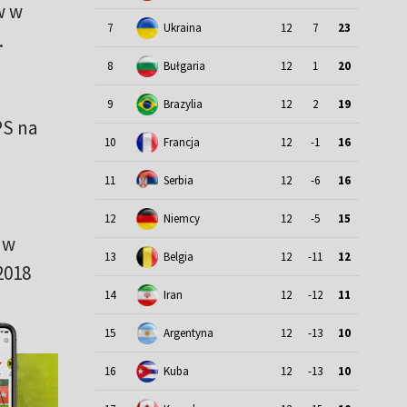
w w
7
Ukraina
12
7
23
.
.
8
Bułgaria
12
1
20
9
Brazylia
12
2
19
PS na
10
Francja
12
-1
16
11
Serbia
12
-6
16
12
Niemcy
12
-5
15
 w
13
Belgia
12
-11
12
2018
14
Iran
12
-12
11
15
Argentyna
12
-13
10
16
Kuba
12
-13
10