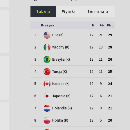
Tabela
Wyniki
Terminarz
Drużyna
M
+/-
Pkt
1
USA (K)
12
21
29
2
Włochy (K)
12
18
28
3
Brazylia (K)
12
11
26
4
Turcja (K)
12
11
25
5
Kanada (K)
12
9
24
6
Japonia (K)
12
6
21
7
Holandia (K)
12
9
21
8
Polska (K)
12
5
20