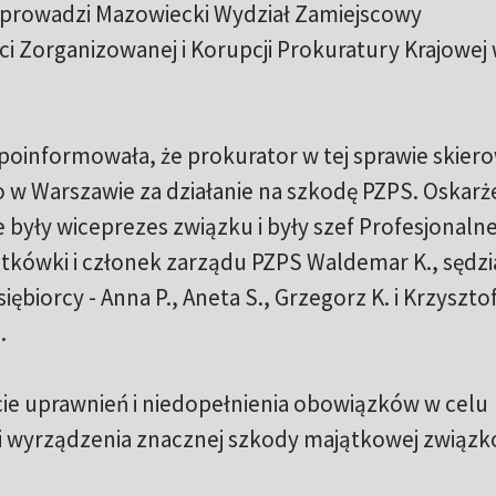
 prowadzi Mazowiecki Wydział Zamiejscowy
i Zorganizowanej i Korupcji Prokuratury Krajowej
 poinformowała, że prokurator w tej sprawie skiero
w Warszawie za działanie na szkodę PZPS. Oskarż
e były wiceprezes związku i były szef Profesjonalnej
siatkówki i członek zarządu PZPS Waldemar K., sędzi
iębiorcy - Anna P., Aneta S., Grzegorz K. i Krzysztof
.
e uprawnień i niedopełnienia obowiązków w celu
 i wyrządzenia znacznej szkody majątkowej związk