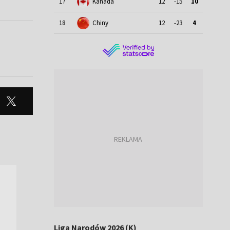
17
Kanada
12
-15
10
18
Chiny
12
-23
4
Liga Narodów 2026 (K)