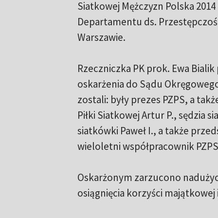
Siatkowej Mężczyzn Polska 2014
Departamentu ds. Przestępczośc
Warszawie.
Rzeczniczka PK prok. Ewa Bialik
oskarżenia do Sądu Okręgowego 
zostali: były prezes PZPS, a takż
Piłki Siatkowej Artur P., sędzia 
siatkówki Paweł I., a także przeds
wieloletni współpracownik PZPS
Oskarżonym zarzucono nadużyci
osiągnięcia korzyści majątkowej