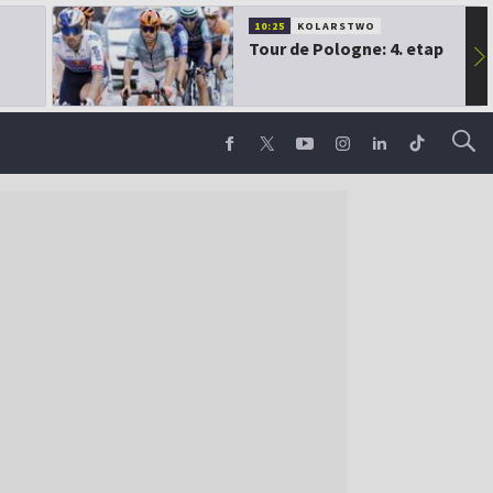
10:25
KOLARSTWO
Tour de Pologne: 4. etap
▶