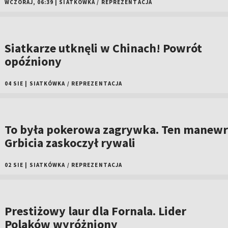
WCZORAJ, 06:39
|
SIATKÓWKA
/
REPREZENTACJA
Siatkarze utknęli w Chinach! Powrót
opóźniony
04 SIE
|
SIATKÓWKA
/
REPREZENTACJA
To była pokerowa zagrywka. Ten manewr
Grbicia zaskoczył rywali
02 SIE
|
SIATKÓWKA
/
REPREZENTACJA
Prestiżowy laur dla Fornala. Lider
Polaków wyróżniony