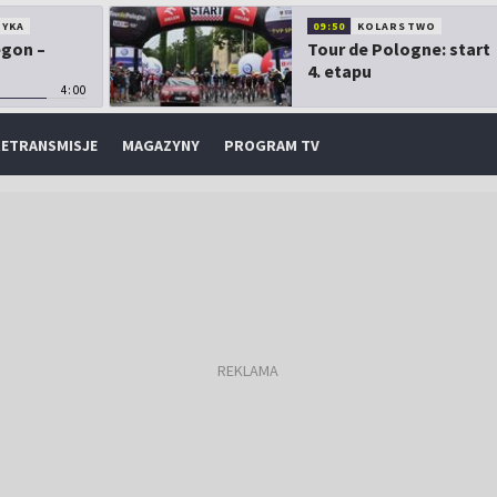
TYKA
09:50
KOLARSTWO
egon –
Tour de Pologne: start
4. etapu
4:00
ETRANSMISJE
MAGAZYNY
PROGRAM TV