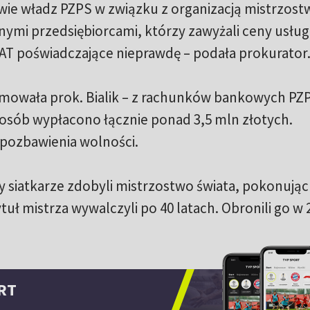
owie władz PZPS w związku z organizacją mistrzost
nymi przedsiębiorcami, którzy zawyżali ceny usług
VAT poświadczające nieprawdę – podała prokurator
ormowała prok. Bialik – z rachunków bankowych PZ
osób wypłacono łącznie ponad 3,5 mln złotych.
 pozbawienia wolności.
 siatkarze zdobyli mistrzostwo świata, pokonując
ytuł mistrza wywalczyli po 40 latach. Obronili go w 
RT