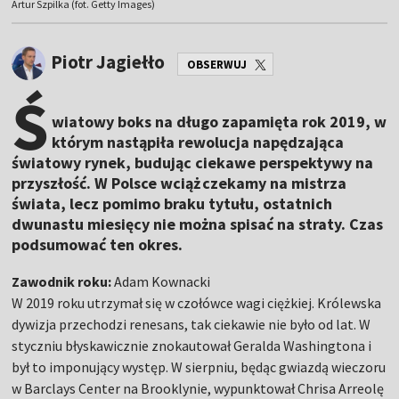
Artur Szpilka (fot. Getty Images)
Piotr Jagiełło
OBSERWUJ
Ś
wiatowy boks na długo zapamięta rok 2019, w
którym nastąpiła rewolucja napędzająca
światowy rynek, budując ciekawe perspektywy na
przyszłość. W Polsce wciąż czekamy na mistrza
świata, lecz pomimo braku tytułu, ostatnich
dwunastu miesięcy nie można spisać na straty. Czas
podsumować ten okres.
Zawodnik roku:
Adam Kownacki
W 2019 roku utrzymał się w czołówce wagi ciężkiej. Królewska
dywizja przechodzi renesans, tak ciekawie nie było od lat. W
styczniu błyskawicznie znokautował Geralda Washingtona i
był to imponujący występ. W sierpniu, będąc gwiazdą wieczoru
w Barclays Center na Brooklynie, wypunktował Chrisa Arreolę