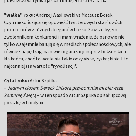
prawdziwa weryfikacja skali umiejętności 32-latka.
"Walka" roku:
Andrzej Wasilewski vs Mateusz Borek
Czyli niekończąca się opowieść twitterowych starć dwóch
promotorów z różnych biegunów boksu. Zawsze byłem
zwolennikiem konkurencji i mam wrażenie, że panowie nie
tylko wzajemnie barują się w mediach społecznościowych, ale
również napędzają na niwie organizacji imprez bokserskich.
Na końcu, choć to wcale nie takie oczywiste, zyskał kibic. I to
najcenniejsza wartość "rywalizacji".
Cytat roku:
Artur Szpilka
–
Jednym ciosem Dereck Chisora przypomniał mi pierwszą
komunię świętą
– w ten sposób Artur Szpilka opisał lipcową
porażkę w Londynie.