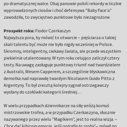
po dramatycznej walce. Obaj panowie pobili rekordy w liczbie
wyprowadzonych ciosów i choć defensywa "Baby Face'a"
zawodziła, to zwycięstwo punktowe było niezagrożone.
Prospekt roku:
Fiodor Czerkaszyn
Najwyższa pora, by mówić to otwarcie – pięściarza o takiej
skali talentu być może nie było nigdy wcześniej w Polsce.
Skromny, inteligentny, ciekawy świata, ale przede wszystkim
piekielnie utalentowany. W tym roku celująco zaliczył cztery
testy. Na uwagę zasługuje punktowy triumf nad twardzielem
z Australii, Wesem Capperem, a szczególnie błyskawiczna
demolka nad naprawdę twardym Nicolasem Guido Pitto z
Argentyny. To był zresztą kolejny sygnał ostrzegawczy
wysłany do czołówki kategorii średniej…
W wielu przypadkach dziennikarze na siłę wróżą komuś
mistrzowskie trofea, a w przypadku Czerkaszyna, słusznie
nazywanego przez wielu "Magikiem", jest to realna wizja. –
Chcę dać kibicom emocje, jeśli potrafię to zrobić
– mówił po