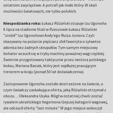
ostatnim zwycięstwie. A potrafi jak mało który. W skali
możliwości światowych, nie tylko polskich.
Niespodzianka roku:
Łukasz Różański stopuje Izu Ugonoha
6 lipca na stadionie Stali w Rzeszowie Łukasz Różański
"zrobił" Izu Ugonohowi Andy'ego Ruiza Juniora. Czyli
skazywany na pożarcie pięściarz zbił faworyta o sylwetce
adonisa bez żadnych skrupułów. Tym samym miejscowy
bohater wrzucił się w tryby machiny poważnej wagi ciężkiej.
Świetnie przygotowany taktycznie przez nestora polskiego
boksu, Mariana Basiak, który jest najdłużej pracującym
trenerem w kraju (ponad 50 lat doświadczenia).
Zastopowanie Ugonoha zostało dostrzeżone na świecie, o
czym świadczy zaskakująca oferta, jaką Różański otrzymał z
obozu… Ołeksandra Usyka. Mógł w ostatniej chwili zostać
rywalem ukraińskiego hegemona lżejszej kategorii wagowej,
ale odrzucił ofertę "last minute". W jego miejsce wskoczył