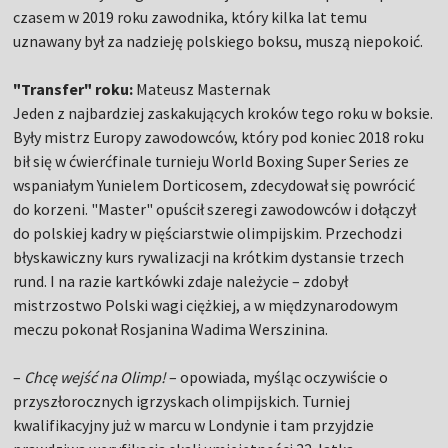
czasem w 2019 roku zawodnika, który kilka lat temu
uznawany był za nadzieję polskiego boksu, muszą niepokoić.
"Transfer" roku:
Mateusz Masternak
Jeden z najbardziej zaskakujących kroków tego roku w boksie.
Były mistrz Europy zawodowców, który pod koniec 2018 roku
bił się w ćwierćfinale turnieju World Boxing Super Series ze
wspaniałym Yunielem Dorticosem, zdecydował się powrócić
do korzeni. "Master" opuścił szeregi zawodowców i dołączył
do polskiej kadry w pięściarstwie olimpijskim. Przechodzi
błyskawiczny kurs rywalizacji na krótkim dystansie trzech
rund. I na razie kartkówki zdaje należycie – zdobył
mistrzostwo Polski wagi ciężkiej, a w międzynarodowym
meczu pokonał Rosjanina Wadima Werszinina.
–
Chcę wejść na Olimp!
– opowiada, myśląc oczywiście o
przyszłorocznych igrzyskach olimpijskich. Turniej
kwalifikacyjny już w marcu w Londynie i tam przyjdzie