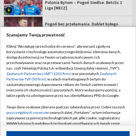
Polonia Bytom – Pogoń Siedlce. Betclic 1
Liga [MECZ]
Pogoń bez przełamania. Dublet byłego
Legionisty [WIDEO]
Szanujemy Twoją prywatność
Polka z tytułem rangi WTA! Trzeci rok z
Kliknij "Akceptuję i przechodzę do serwisu", aby wyrazić zgody na
rzędu
korzystanie z technologii automatycznego śledzenia i zbierania danych,
dostęp do informacji na Twoim urządzeniu końcowym i ich
przechowywanie oraz na przetwarzanie Twoich danych osobowych przez
Posłuchał rad Rafała Majki i... wygrał etap
nas, czyli Telewizję Polską S.A. w likwidacji (zwaną dalej również „TVP”),
TdP
Zaufanych Partnerów z IAB* (1201 firm)
oraz pozostałych
Zaufanych
Partnerów TVP (93 firm)
, w celach marketingowych (w tym do
zautomatyzowanego dopasowania reklam do Twoich zainteresowań i
Rewanż Świątek za Roland Garros. "Jestem
mierzenia ich skuteczności) i pozostałych, które wskazujemy poniżej, a
ciekawa, co Iga zmieni"
także zgody na udostępnianie przez nas identyfikatora PPID do Google.
Twoje dane osobowe zbierane podczas odwiedzania przez Ciebie naszych
poszczególnych serwisów
zwanych dalej „Portalem”, w tym informacje
zapisywane za pomocą technologii takich jak: pliki cookie, sygnalizatory
WWW lub innych podobnych technologii umożliwiających świadczenie
TVP
dopasowanych i bezpiecznych usług, personalizację treści oraz reklam,
udostępnianie funkcji mediów społecznościowych oraz analizowanie
Abonament TVP
Regulamin TVP