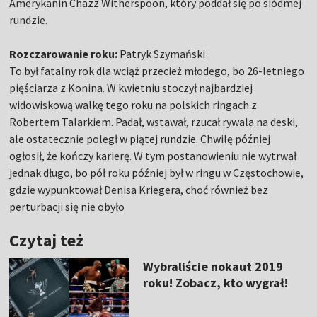
Amerykanin Chazz Witherspoon, który poddał się po siódmej
rundzie.
Rozczarowanie roku:
Patryk Szymański
To był fatalny rok dla wciąż przecież młodego, bo 26-letniego
pięściarza z Konina. W kwietniu stoczył najbardziej
widowiskową walkę tego roku na polskich ringach z
Robertem Talarkiem. Padał, wstawał, rzucał rywala na deski,
ale ostatecznie poległ w piątej rundzie. Chwilę później
ogłosił, że kończy karierę. W tym postanowieniu nie wytrwał
jednak długo, bo pół roku później był w ringu w Częstochowie,
gdzie wypunktował Denisa Kriegera, choć również bez
perturbacji się nie obyło
Czytaj też
Wybraliście nokaut 2019
roku! Zobacz, kto wygrał!