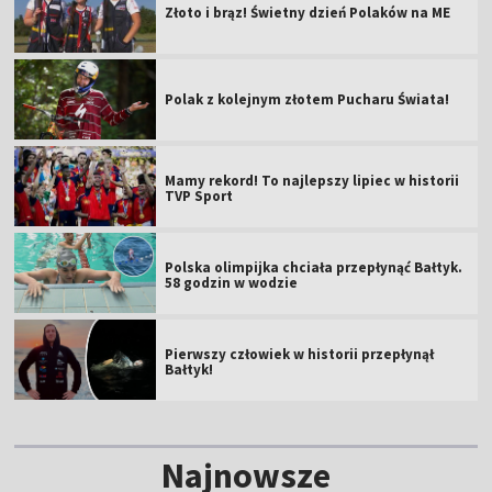
Złoto i brąz! Świetny dzień Polaków na ME
Polak z kolejnym złotem Pucharu Świata!
Mamy rekord! To najlepszy lipiec w historii
TVP Sport
Polska olimpijka chciała przepłynąć Bałtyk.
58 godzin w wodzie
Pierwszy człowiek w historii przepłynął
Bałtyk!
Najnowsze