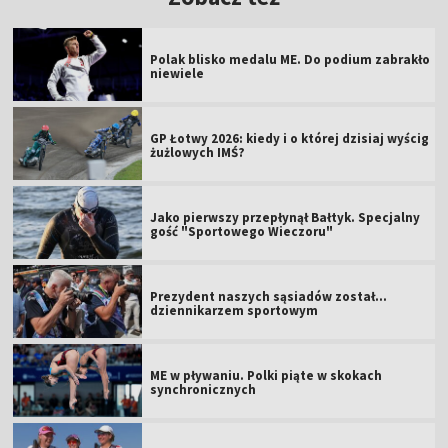
Polak blisko medalu ME. Do podium zabrakło
niewiele
GP Łotwy 2026: kiedy i o której dzisiaj wyścig
żużlowych IMŚ?
Jako pierwszy przepłynął Bałtyk. Specjalny
gość "Sportowego Wieczoru"
Prezydent naszych sąsiadów został...
dziennikarzem sportowym
ME w pływaniu. Polki piąte w skokach
synchronicznych