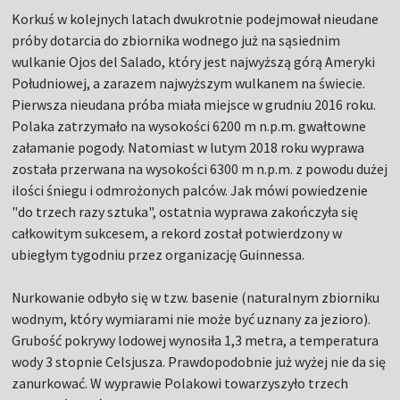
Korkuś w kolejnych latach dwukrotnie podejmował nieudane
próby dotarcia do zbiornika wodnego już na sąsiednim
wulkanie Ojos del Salado, który jest najwyższą górą Ameryki
Południowej, a zarazem najwyższym wulkanem na świecie.
Pierwsza nieudana próba miała miejsce w grudniu 2016 roku.
Polaka zatrzymało na wysokości 6200 m n.p.m. gwałtowne
załamanie pogody. Natomiast w lutym 2018 roku wyprawa
została przerwana na wysokości 6300 m n.p.m. z powodu dużej
ilości śniegu i odmrożonych palców. Jak mówi powiedzenie
"do trzech razy sztuka", ostatnia wyprawa zakończyła się
całkowitym sukcesem, a rekord został potwierdzony w
ubiegłym tygodniu przez organizację Guinnessa.
Nurkowanie odbyło się w tzw. basenie (naturalnym zbiorniku
wodnym, który wymiarami nie może być uznany za jezioro).
Grubość pokrywy lodowej wynosiła 1,3 metra, a temperatura
wody 3 stopnie Celsjusza. Prawdopodobnie już wyżej nie da się
zanurkować. W wyprawie Polakowi towarzyszyło trzech