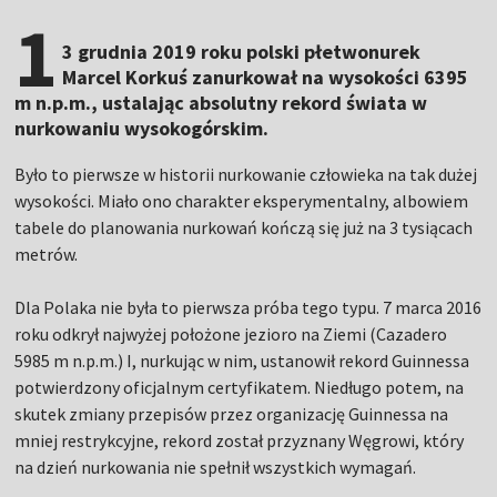
1
3 grudnia 2019 roku polski płetwonurek
Marcel Korkuś zanurkował na wysokości 6395
m n.p.m., ustalając absolutny rekord świata w
nurkowaniu wysokogórskim.
Było to pierwsze w historii nurkowanie człowieka na tak dużej
wysokości. Miało ono charakter eksperymentalny, albowiem
tabele do planowania nurkowań kończą się już na 3 tysiącach
metrów.
Dla Polaka nie była to pierwsza próba tego typu. 7 marca 2016
roku odkrył najwyżej położone jezioro na Ziemi (Cazadero
5985 m n.p.m.) I, nurkując w nim, ustanowił rekord Guinnessa
potwierdzony oficjalnym certyfikatem. Niedługo potem, na
skutek zmiany przepisów przez organizację Guinnessa na
mniej restrykcyjne, rekord został przyznany Węgrowi, który
na dzień nurkowania nie spełnił wszystkich wymagań.