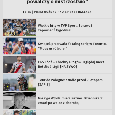
powalczy o mistrzostwo"
13:25
|
PIŁKA NOŻNA
/
PKO BP EKSTRAKLASA
Wielkie hity w TVP Sport. Sprawdź
zapowiedź tygodnia!
Świątek przerwała fatalną serię w Toronto.
"Mogę grać lepiej"
ŁKS Łódź – Chrobry Głogów. Oglądaj mecz
Betclic 1 Ligi! [NA ŻYWO]
Tour de Pologne: studio przed 7. etapem
[ZAPIS]
Nie żyje Włodzimierz Rezner. Dziennikarz
zmarł po walce z chorobą