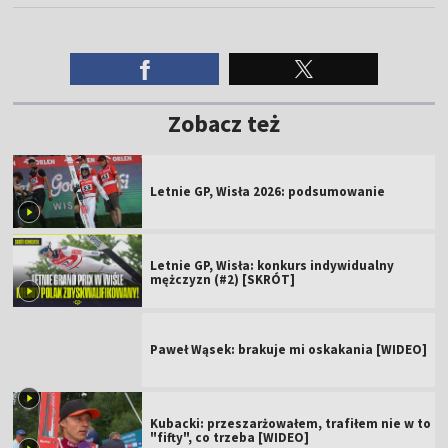
Zobacz też
Letnie GP, Wisła 2026: podsumowanie
Letnie GP, Wisła: konkurs indywidualny
mężczyzn (#2) [SKRÓT]
Paweł Wąsek: brakuje mi oskakania [WIDEO]
Kubacki: przeszarżowałem, trafiłem nie w to
"fifty", co trzeba [WIDEO]