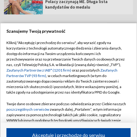
Polacy zaczynają ME. Długa lista
kandydatów do medalu
Szanujemy Twoją prywatność
TVP
Kliknij "Akceptuję i przechodzę do serwisu", aby wyrazić zgody na
korzystanie z technologii automatycznego śledzenia i zbierania danych,
Abonament TVP
Regulamin TVP
dostęp do informacji na Twoim urządzeniu końcowym i ich
Polityka prywatności
Sklep TVP
przechowywanie oraz na przetwarzanie Twoich danych osobowych przez
nas, czyli Telewizję Polską S.A. w likwidacji (zwaną dalej również „TVP”),
Biuro Reklamy
Moje zgody
Zaufanych Partnerów z IAB* (1201 firm)
oraz pozostałych
Zaufanych
Partnerów TVP (93 firm)
, w celach marketingowych (w tym do
Oferta Handlowa
Biuro reklamy
zautomatyzowanego dopasowania reklam do Twoich zainteresowań i
mierzenia ich skuteczności) i pozostałych, które wskazujemy poniżej, a
Telegazeta ogłoszenia
Kontakt
także zgody na udostępnianie przez nas identyfikatora PPID do Google.
Emisja w TVP
Twoje dane osobowe zbierane podczas odwiedzania przez Ciebie naszych
Kanały
Rada Programowa
poszczególnych serwisów
zwanych dalej „Portalem”, w tym informacje
zapisywane za pomocą technologii takich jak: pliki cookie, sygnalizatory
Ogłoszenia przetargowe
WWW lub innych podobnych technologii umożliwiających świadczenie
©2026 Telewizja Polska Spółka Akcyjna w likwidacji
dopasowanych i bezpiecznych usług, personalizację treści oraz reklam,
Akademia Telewizyjna
udostępnianie funkcji mediów społecznościowych oraz analizowanie
Akceptuję i przechodzę do serwisu
ruchu w Internecie.