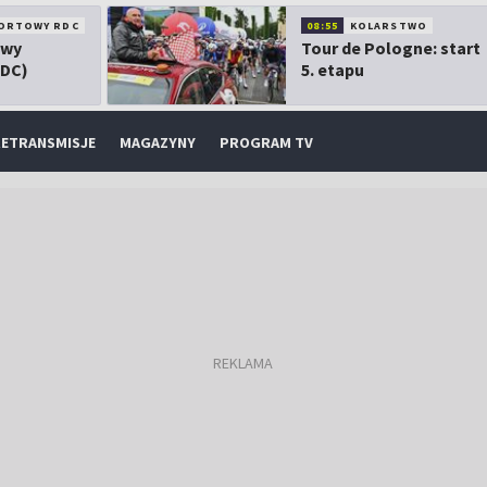
ORTOWY RDC
08:55
KOLARSTWO
owy
Tour de Pologne: start
RDC)
5. etapu
ETRANSMISJE
MAGAZYNY
PROGRAM TV