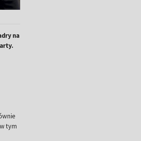
adry na
arty.
łównie
 w tym