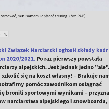
 startować, musi samemu opłacać treningi (fot. PAP)
J
ki Związek Narciarski ogłosił składy kadr
on 2020/2021.
Po raz pierwszy powstała
ciarzy alpejskich. Jest jednak jedno "ale"
i szkolić się na koszt własny! – Brakuje na
 potrafimy pomóc zawodnikom osiągnąć
ię bronili sportowymi wynikami – przyzna
aw narciarstwa alpejskiego i snowboardu,