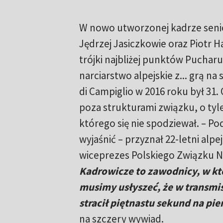
W nowo utworzonej kadrze senior
Jędrzej Jasiczkowie oraz Piotr 
trójki najbliżej punktów Pucharu
narciarstwo alpejskie z... grą 
di Campiglio w 2016 roku był 31. 
poza strukturami związku, o tyl
którego się nie spodziewał. – P
wyjaśnić – przyznał 22-letni al
wiceprezes Polskiego Związku Na
Kadrowicze to zawodnicy, w kt
musimy usłyszeć, że w transmisj
stracił piętnastu sekund na pi
na szczery wywiad.