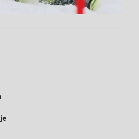
.
m
je