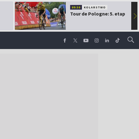
09:30
KOLARSTWO
Tour de Pologne: 5. etap
▶