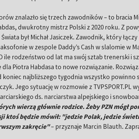
ów znalazło się trzech zawodników – to bracia Mi
Habdas, dwukrotny mistrz Polski z 2020 roku. Z pow
 Świata był Michał Jasiczek. Zawodnik, który łączy
na saksofonie w zespole Daddy’s Cash w slalomie w 
O ile rodzeństwo od lat ma swój sztab trenerski i szk
e dla Piotra Habdasa to nowe rozwiązanie. Rozwiąz
od koniec najbliższego tygodnia wszystko powinno s
pejczyk. Jego sytuację w rozmowie z TVPSPORT.PL wy
rciarskiego ds. narciarstwa alpejskiego i snowboa
órych wierzą głównie rodzice. Żeby PZN mógł p
i ktoś będzie mówił: "jedzie Polak, jedzie świetn
erwszym zakręcie"
– przyznaje Marcin Blauth. Zap