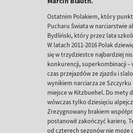
Marcin Blauth.
Ostatnim Polakiem, który punk
Pucharu Świata w narciarstwie al
Bydliński, który przez lata szkolił
W latach 2011-2016 Polak dziewię
się w trzydziestce najbardziej ni
konkurencji, superkombinacji – w
czas przejazdów ze zjazdu i sla
wynikiem narciarza ze Szczyrku 
miejsce w Kitzbuehel. Do mety d
wówczas tylko dziesięciu alpejc
Zrezygnowany brakiem współprac
postanowił zakończyć karierę. T
od czterech sezonów nie może d