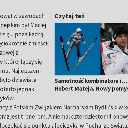
Czytaj też
tował w zawodach
pejskim był Maciej
 się... poza kadrą.
ciokrotnie zmieścił
szowej z
 której łączy się
lomu. Najlepszym
było dziewiąte
Samotność kombinatora i…
Robert Mateja. Nowy pomy
otarło jednak
zyków.
y z Polskim Związkiem Narciarskim Bydliński w 
eraz jest trenerem. A niemal czterdziestomilionowy
oczekać się punktu alpejczyka w Pucharze Świata