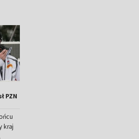
sł PZN
końcu
 kraj
.