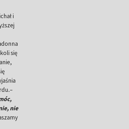
chał i
yższej
Madonna
oli się
anie,
ię
jaśnia
rdu.–
omóc,
ie, nie
raszamy