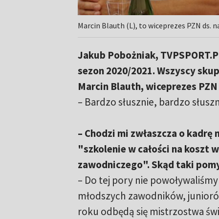
Marcin Blauth (L), to wiceprezes PZN ds. n
Jakub Pobożniak, TVPSPORT.PL: 
sezon 2020/2021. Wszyscy skupil
Marcin Blauth, wiceprezes PZN 
– Bardzo słusznie, bardzo słuszn
– Chodzi mi zwłaszcza o kadrę 
"szkolenie w całości na koszt 
zawodniczego". Skąd taki pomys
– Do tej pory nie powoływaliśmy
młodszych zawodników, juniorów
roku odbędą się mistrzostwa świ