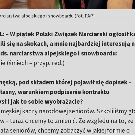
arciarstwa alpejskiego i snowboardu (fot. PAP)
– W piątek Polski Związek Narciarski ogłosił k
i się na skokach, a mnie najbardziej interesują n
ds. narciarstwa alpejskiego i snowboardu:
ie (śmiech – przyp. red.)
męską, pod składem której pojawił się dopisek –
własny, warunkiem podpisanie kontraktu
ł i jak to sobie wyobrażacie?
 męskiej kadry narodowej seniorów. Szkoliliśmy g
 – teraz chcemy to zmienić. Ze względu na to, że
ata seniorów, chcemy zobaczyć w jakiej formie ci