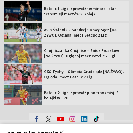
Betclic 1 Liga: sprawdź terminarz i plan
transmisji meczów 3. kolejki
Avia Świdnik – Sandecja Nowy Sącz [NA
ŻYWO]. Oglądaj mecz Betclic 2 Ligi
Chojniczanka Chojnice – Znicz Pruszków
[NA ŻYWO]. Oglądaj mecz Betclic 2 Ligi
GKS Tychy – Olimpia Grudziądz [NA ŻYWO].
Oglądaj mecz Betclic 2 Ligi
Betclic 2 Liga: sprawdź plan transmisji 3.
kolejki w TVP
TVP
Szanujemy Twoją prywatność