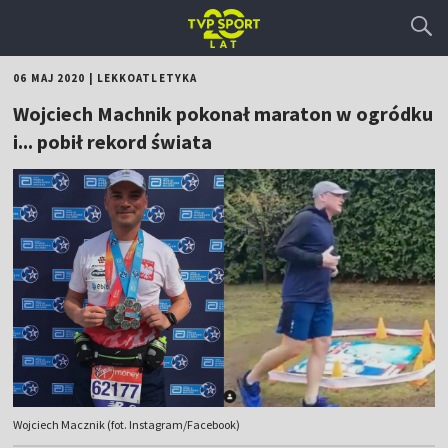
06 MAJ 2020
|
LEKKOATLETYKA
Wojciech Machnik pokonał maraton w ogródku
i... pobił rekord świata
Wojciech Macznik (fot. Instagram/Facebook)