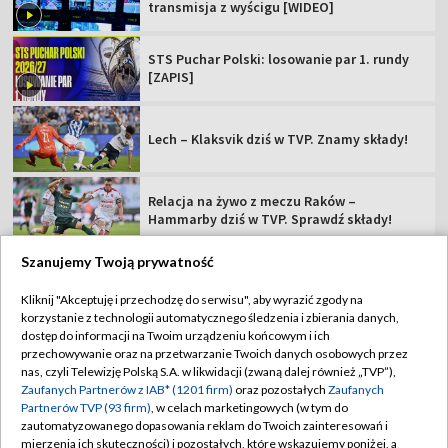
transmisja z wyścigu [WIDEO]
STS Puchar Polski: losowanie par 1. rundy
[ZAPIS]
Lech – Klaksvik dziś w TVP. Znamy składy!
Relacja na żywo z meczu Raków –
Hammarby dziś w TVP. Sprawdź składy!
Szanujemy Twoją prywatność
Kliknij "Akceptuję i przechodzę do serwisu", aby wyrazić zgody na
korzystanie z technologii automatycznego śledzenia i zbierania danych,
TVP
dostęp do informacji na Twoim urządzeniu końcowym i ich
przechowywanie oraz na przetwarzanie Twoich danych osobowych przez
Abonament TVP
Regulamin TVP
nas, czyli Telewizję Polską S.A. w likwidacji (zwaną dalej również „TVP”),
Polityka prywatności
Sklep TVP
Zaufanych Partnerów z IAB* (1201 firm)
oraz pozostałych
Zaufanych
Partnerów TVP (93 firm)
, w celach marketingowych (w tym do
Biuro Reklamy
Moje zgody
zautomatyzowanego dopasowania reklam do Twoich zainteresowań i
mierzenia ich skuteczności) i pozostałych, które wskazujemy poniżej, a