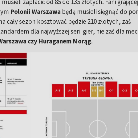
musieli zapłacić od 85 do 135 złotych. Fani grające
owym
Polonii Warszawa
będą musieli sięgnąć do por
na cały sezon kosztować będzie 210 złotych, zaś
andardem dla najwyższej serii gier, nie zaś dla me
 Warszawa czy Huraganem Morąg
.