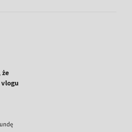
 że
 vlogu
 rundę