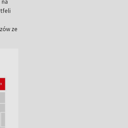
j na
tfeli
czów ze