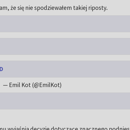
m, że się nie spodziewałem takiej riposty.
D
— Emil Kot (@EmilKot)
ilmu wyjaśnia decyzje dotyczące znacznego podnies