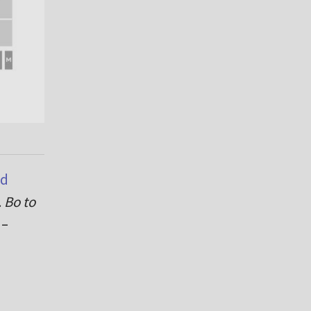
ed
. Bo to
e
–