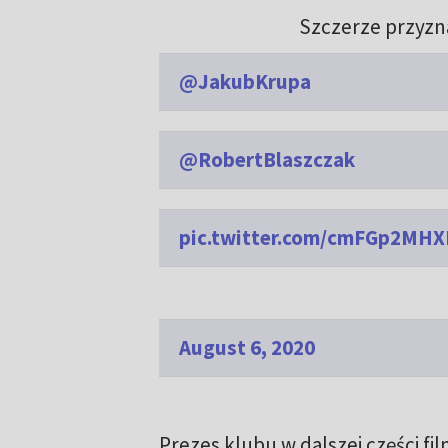
Szczerze przyzna
@JakubKrupa
@RobertBlaszczak
pic.twitter.com/cmFGp2MHX
August 6, 2020
Prezes klubu w dalszej części f