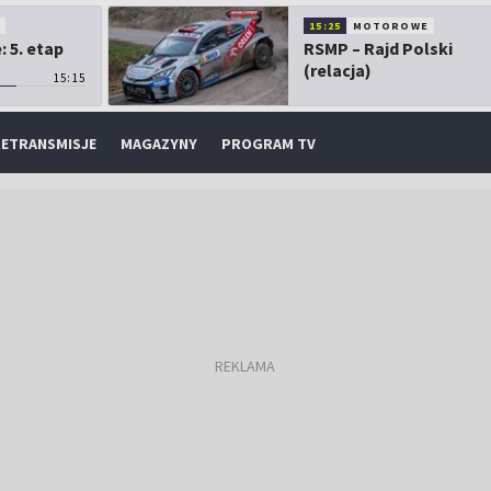
O
15:25
MOTOROWE
 5. etap
RSMP – Rajd Polski
(relacja)
15:15
ETRANSMISJE
MAGAZYNY
PROGRAM TV