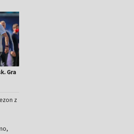
k. Gra
sezon z
mo,