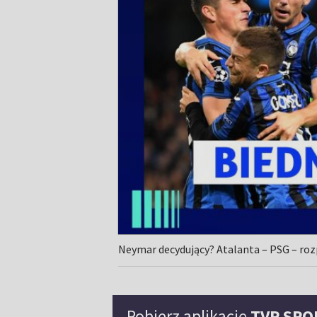
Neymar decydujący? Atalanta – PSG – roz
Pobierz aplikację
TVP SPO