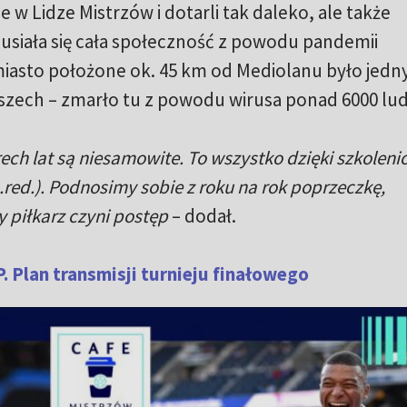
 w Lidze Mistrzów i dotarli tak daleko, ale także
usiała się cała społeczność z powodu pandemii
iasto położone ok. 45 km od Mediolanu było jedn
ech – zmarło tu z powodu wirusa ponad 6000 lud
rech lat są niesamowite. To wszystko dzięki szkolen
.red.). Podnosimy sobie z roku na rok poprzeczkę,
y piłkarz czyni postęp
– dodał.
. Plan transmisji turnieju finałowego