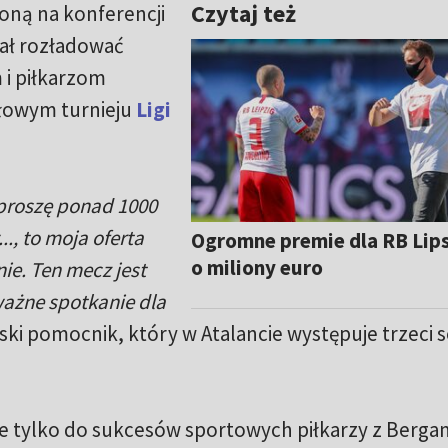
Czytaj też
oną na konferencji
ał rozładować
 i piłkarzom
ałowym turnieju
Ligi
aproszę ponad 1000
.., to moja oferta
Ogromne premie dla RB Lips
o miliony euro
ie. Ten mecz jest
ważne spotkanie dla
ki pomocnik, który w Atalancie występuje trzeci 
e tylko do sukcesów sportowych piłkarzy z Berga