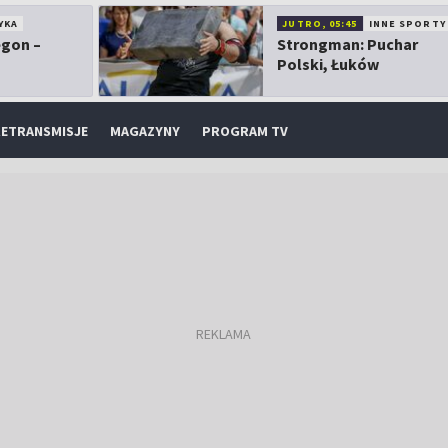
YKA
JUTRO, 05:45
INNE SPORTY
egon –
Strongman: Puchar
Polski, Łuków
ETRANSMISJE
MAGAZYNY
PROGRAM TV