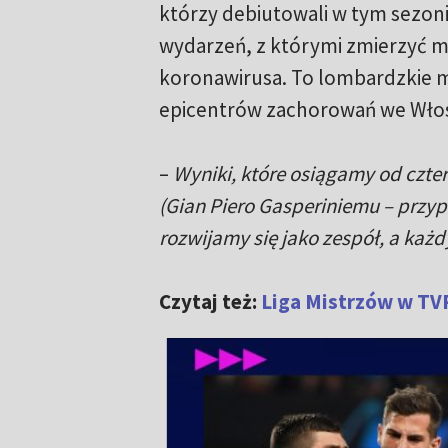
którzy debiutowali w tym sezonie
wydarzeń, z którymi zmierzyć m
koronawirusa. To lombardzkie m
epicentrów zachorowań we Włosz
–
Wyniki, które osiągamy od czte
(Gian Piero Gasperiniemu – przyp
rozwijamy się jako zespół, a każd
Czytaj też:
Liga Mistrzów w TVP