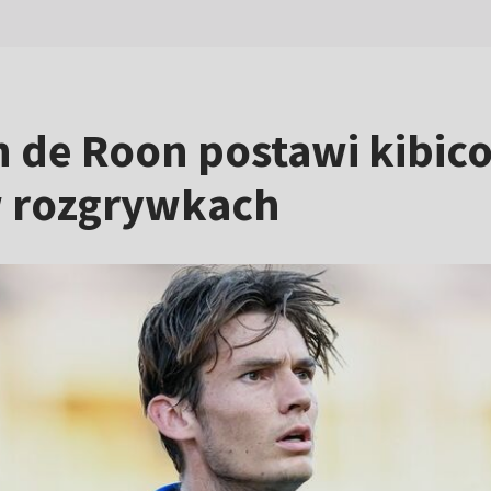
n de Roon postawi kibic
w rozgrywkach