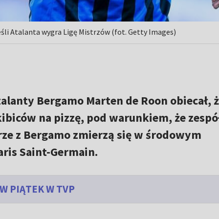
eśli Atalanta wygra Ligę Mistrzów (fot. Getty Images)
talanty Bergamo Marten de Roon obiecał, 
ibiców na pizzę, pod warunkiem, że zespó
arze z Bergamo zmierzą się w środowym
aris Saint-Germain.
W PIĄTEK W TVP