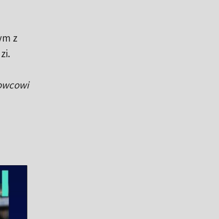
ym z
zi.
iowcowi