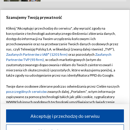
Szanujemy Twoją prywatność
TVP
Kliknij "Akceptuję i przechodzę do serwisu", aby wyrazić zgody na
korzystanie z technologii automatycznego śledzenia i zbierania danych,
Abonament TVP
Regulamin TVP
dostęp do informacji na Twoim urządzeniu końcowym i ich
Polityka prywatności
Sklep TVP
przechowywanie oraz na przetwarzanie Twoich danych osobowych przez
nas, czyli Telewizję Polską S.A. w likwidacji (zwaną dalej również „TVP”),
Biuro Reklamy
Moje zgody
Zaufanych Partnerów z IAB* (1201 firm)
oraz pozostałych
Zaufanych
Partnerów TVP (93 firm)
, w celach marketingowych (w tym do
Oferta Handlowa
Biuro reklamy
zautomatyzowanego dopasowania reklam do Twoich zainteresowań i
mierzenia ich skuteczności) i pozostałych, które wskazujemy poniżej, a
Telegazeta ogłoszenia
Kontakt
także zgody na udostępnianie przez nas identyfikatora PPID do Google.
Emisja w TVP
Twoje dane osobowe zbierane podczas odwiedzania przez Ciebie naszych
Kanały
Rada Programowa
poszczególnych serwisów
zwanych dalej „Portalem”, w tym informacje
zapisywane za pomocą technologii takich jak: pliki cookie, sygnalizatory
Ogłoszenia przetargowe
WWW lub innych podobnych technologii umożliwiających świadczenie
©2026 Telewizja Polska Spółka Akcyjna w likwidacji
dopasowanych i bezpiecznych usług, personalizację treści oraz reklam,
Akademia Telewizyjna
udostępnianie funkcji mediów społecznościowych oraz analizowanie
Akceptuję i przechodzę do serwisu
Informacje o nadawcy
ruchu w Internecie.
Centrum informacji TVP
Twoje dane osobowe zbierane podczas odwiedzania przez Ciebie