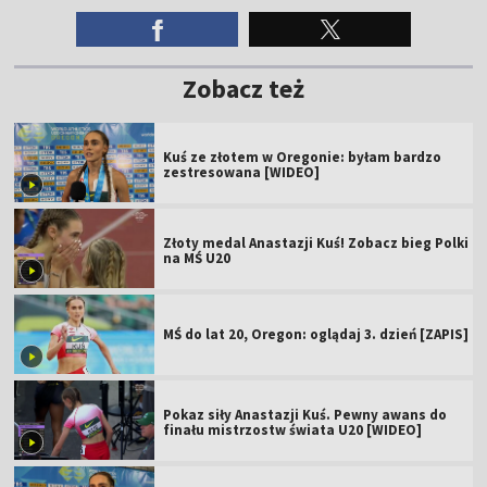
Zobacz też
Kuś ze złotem w Oregonie: byłam bardzo
zestresowana [WIDEO]
Złoty medal Anastazji Kuś! Zobacz bieg Polki
na MŚ U20
MŚ do lat 20, Oregon: oglądaj 3. dzień [ZAPIS]
Pokaz siły Anastazji Kuś. Pewny awans do
finału mistrzostw świata U20 [WIDEO]