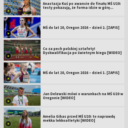
Anastazja Kuś po awansie do finału MŚ U20:
testy pokazują, że forma idzie w górę
[WIDEO]
MŚ do lat 20, Oregon 2026 – dzień 2. [ZAPIS]
Co za pech polskiej sztafety!
Dyskwalifikacja po świetnym biegu [WIDEO]
MŚ do lat 20, Oregon 2026 – dzień 1. [ZAPIS]
Jan Delewski mówi o warunkach na MŚ U20 w
Oregonie [WIDEO]
Amelia Gibas przed MŚ U20: to naprawdę
mekka lekkoatletyki [WIDEO]