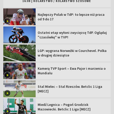
16:08
|
KOLARSTWO
/
KOLARSTWO SZOSOWE
Najlepszy Polak w TdP: to lepsze niż praca
od 9 do 17
Ostatni etap wyłoni zwycięzcę TdP. Oglądaj
"czasówkę" w TVP!
LGP: wygrana Norweżki w Courchevel. Polka
w drugiej dziesiątce
Kamerą TVP Sport – Ewa Pajor i marzenia o
Mundialu
Stal Mielec – Stal Rzeszów. Betclic 1 Liga
[MECZ]
Miedź Legnica – Pogoń Grodzisk
Mazowiecki. Betclic 1 Liga [MECZ]