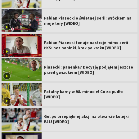
Fabian Piasecki o świetnej serii: wróciłem na
moje tory [WIDEO]
Fabian Piasecki tonuje nastroje mimo serii
ŁKS: bez napinki, krok po kroku [WIDEO]
Piasecki: panenka? Decyzję podjąłem jeszcze
przed gwizdkiem [WIDEO]
Fatalny karny w 98. minucie! Co za pudło
[WIDEO]
Gol po przepięknej akcji na otwarcie kolejki
B1L! [WIDEO]