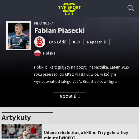
PIŁKA NOŻNA
Fabian Piasecki
ŁKS Łódź
#99
Napastnik
Polska
Polski piłkarz grający na pozycji napastnika. Latem 2025
roku przeszedł do ŁKS z Piasta Gliwice, w którym
występował od lutego 2024.. Król strzelców I ligi z
sezonu 2019/2020 (17 goli) w barwach Zagłębia
Sosnowiec. W trakcie kariery grał również w barwach
ROZWIŃ
Śląska Wrocław i Rakowa Częstochowa, z którym
zdobył mistrzostwo Polski.
Artykuły
Data urodzenia:
5/4/1995
Wzrost:
186 cm
Udana rehabilitacja ŁKS-u. Trzy gole w trzy
Waga:
77 kg
minuty [WIDEO]