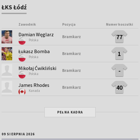
ŁKS Łódź
Zawodnik
Pozycja
Numer koszulki
Damian Węglarz
77
Bramkarz
Polska
Łukasz Bomba
1
Bramkarz
Polska
Mikołaj Ćwikliński
-
Bramkarz
Polska
James Rhodes
40
Bramkarz
Kanada
PEŁNA KADRA
09 SIERPNIA 2026