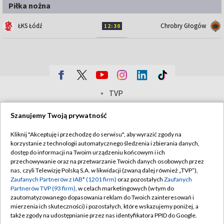
Piłka nożna
ŁKS Łódź
Chrobry Głogów
12:30
TVP
Abonament TVP
Regulamin TVP
Szanujemy Twoją prywatność
Polityka prywatności
Sklep TVP
Kliknij "Akceptuję i przechodzę do serwisu", aby wyrazić zgody na
Biuro Reklamy
Moje zgody
korzystanie z technologii automatycznego śledzenia i zbierania danych,
dostęp do informacji na Twoim urządzeniu końcowym i ich
Oferta Handlowa
Biuro reklamy
przechowywanie oraz na przetwarzanie Twoich danych osobowych przez
nas, czyli Telewizję Polską S.A. w likwidacji (zwaną dalej również „TVP”),
Telegazeta ogłoszenia
Kontakt
Zaufanych Partnerów z IAB* (1201 firm)
oraz pozostałych
Zaufanych
Emisja w TVP
Partnerów TVP (93 firm)
, w celach marketingowych (w tym do
zautomatyzowanego dopasowania reklam do Twoich zainteresowań i
Kanały
Rada Programowa
mierzenia ich skuteczności) i pozostałych, które wskazujemy poniżej, a
także zgody na udostępnianie przez nas identyfikatora PPID do Google.
Ogłoszenia przetargowe