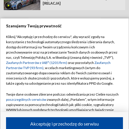
[RELACJA]
Szanujemy Twoją prywatność
TVP
Kliknij "Akceptuję i przechodzę do serwisu", aby wyrazić zgody na
korzystanie z technologii automatycznego śledzenia i zbierania danych,
Abonament TVP
Regulamin TVP
dostęp do informacji na Twoim urządzeniu końcowym i ich
Polityka prywatności
Sklep TVP
przechowywanie oraz na przetwarzanie Twoich danych osobowych przez
nas, czyli Telewizję Polską S.A. w likwidacji (zwaną dalej również „TVP”),
Biuro Reklamy
Moje zgody
Zaufanych Partnerów z IAB* (1201 firm)
oraz pozostałych
Zaufanych
Partnerów TVP (93 firm)
, w celach marketingowych (w tym do
Oferta Handlowa
Biuro reklamy
zautomatyzowanego dopasowania reklam do Twoich zainteresowań i
mierzenia ich skuteczności) i pozostałych, które wskazujemy poniżej, a
Telegazeta ogłoszenia
Kontakt
także zgody na udostępnianie przez nas identyfikatora PPID do Google.
Emisja w TVP
Twoje dane osobowe zbierane podczas odwiedzania przez Ciebie naszych
Kanały
Rada Programowa
poszczególnych serwisów
zwanych dalej „Portalem”, w tym informacje
zapisywane za pomocą technologii takich jak: pliki cookie, sygnalizatory
Ogłoszenia przetargowe
WWW lub innych podobnych technologii umożliwiających świadczenie
©2026 Telewizja Polska Spółka Akcyjna w likwidacji
dopasowanych i bezpiecznych usług, personalizację treści oraz reklam,
Akademia Telewizyjna
udostępnianie funkcji mediów społecznościowych oraz analizowanie
Akceptuję i przechodzę do serwisu
Informacje o nadawcy
ruchu w Internecie.