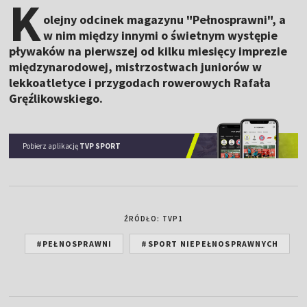
K
olejny odcinek magazynu "Pełnosprawni", a
w nim między innymi o świetnym występie
pływaków na pierwszej od kilku miesięcy imprezie
międzynarodowej, mistrzostwach juniorów w
lekkoatletyce i przygodach rowerowych Rafała
Gręźlikowskiego.
Pobierz aplikację
TVP SPORT
ŹRÓDŁO: TVP1
#PEŁNOSPRAWNI
#SPORT NIEPEŁNOSPRAWNYCH