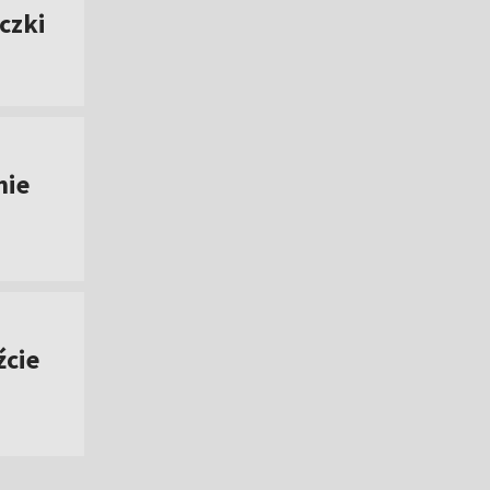
czki
nie
źcie