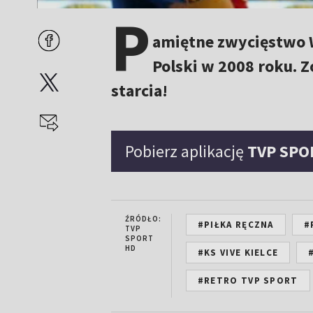
P
amiętne zwycięstwo W
Polski w 2008 roku. 
starcia!
Pobierz aplikację
TVP SPO
ŹRÓDŁO:
#PIŁKA RĘCZNA
#
TVP
SPORT
HD
#KS VIVE KIELCE
#RETRO TVP SPORT