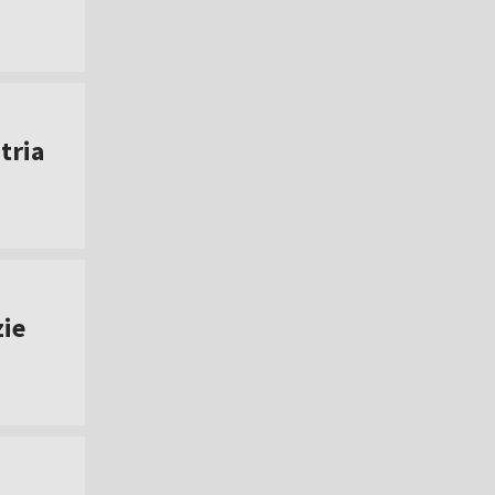
tria
zie