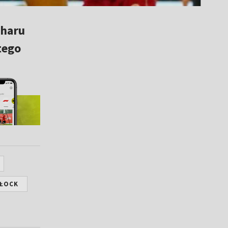
charu
tego
PŁOCK