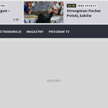
TYKA
05:45
INNE SPORTY
egon –
Strongman: Puchar
Polski, Łuków
4:00
ETRANSMISJE
MAGAZYNY
PROGRAM TV