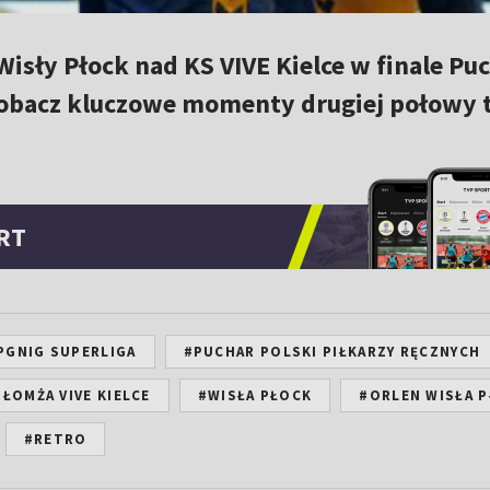
isły Płock nad KS VIVE Kielce w finale Pu
Zobacz kluczowe momenty drugiej połowy 
RT
PGNIG SUPERLIGA
#PUCHAR POLSKI PIŁKARZY RĘCZNYCH
#ŁOMŻA VIVE KIELCE
#WISŁA PŁOCK
#ORLEN WISŁA 
#RETRO