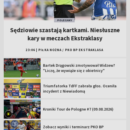
POLECAMY
Sędziowie szastają kartkami. Niesłuszne
kary w meczach Ekstraklasy
23:06
|
PIŁKA NOŻNA
/
PKO BP EKSTRAKLASA
Bartek Drągowski zmotywował Widzew?
"Liczę, że wywiąże się z obietnicy"
Triumfatorka TdFF zabrała głos. Oceniła
incydent z Niewiadomą
Kroniki Tour de Pologne #7 (09.08.2026)
Zobacz wyniki i terminarz PKO BP