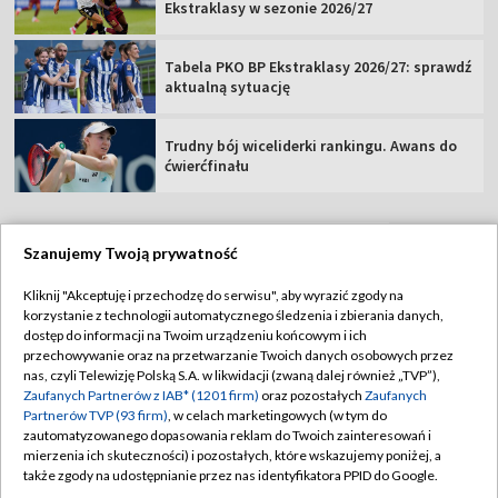
Ekstraklasy w sezonie 2026/27
Tabela PKO BP Ekstraklasy 2026/27: sprawdź
aktualną sytuację
Trudny bój wiceliderki rankingu. Awans do
ćwierćfinału
Szanujemy Twoją prywatność
TVP
Kliknij "Akceptuję i przechodzę do serwisu", aby wyrazić zgody na
korzystanie z technologii automatycznego śledzenia i zbierania danych,
Abonament TVP
Regulamin TVP
dostęp do informacji na Twoim urządzeniu końcowym i ich
Polityka prywatności
Sklep TVP
przechowywanie oraz na przetwarzanie Twoich danych osobowych przez
nas, czyli Telewizję Polską S.A. w likwidacji (zwaną dalej również „TVP”),
Biuro Reklamy
Moje zgody
Zaufanych Partnerów z IAB* (1201 firm)
oraz pozostałych
Zaufanych
Partnerów TVP (93 firm)
, w celach marketingowych (w tym do
Oferta Handlowa
Biuro reklamy
zautomatyzowanego dopasowania reklam do Twoich zainteresowań i
mierzenia ich skuteczności) i pozostałych, które wskazujemy poniżej, a
Telegazeta ogłoszenia
Kontakt
także zgody na udostępnianie przez nas identyfikatora PPID do Google.
Emisja w TVP