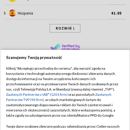
5
Hiszpania
41.05
ROZWIŃ
Szanujemy Twoją prywatność
Kliknij "Akceptuję i przechodzę do serwisu", aby wyrazić zgody na
korzystanie z technologii automatycznego śledzenia i zbierania danych,
TVP
dostęp do informacji na Twoim urządzeniu końcowym i ich
przechowywanie oraz na przetwarzanie Twoich danych osobowych przez
Abonament TVP
Regulamin TVP
nas, czyli Telewizję Polską S.A. w likwidacji (zwaną dalej również „TVP”),
Polityka prywatności
Sklep TVP
Zaufanych Partnerów z IAB* (1201 firm)
oraz pozostałych
Zaufanych
Partnerów TVP (93 firm)
, w celach marketingowych (w tym do
Biuro Reklamy
Moje zgody
zautomatyzowanego dopasowania reklam do Twoich zainteresowań i
mierzenia ich skuteczności) i pozostałych, które wskazujemy poniżej, a
Oferta Handlowa
Biuro reklamy
także zgody na udostępnianie przez nas identyfikatora PPID do Google.
Telegazeta ogłoszenia
Kontakt
Twoje dane osobowe zbierane podczas odwiedzania przez Ciebie naszych