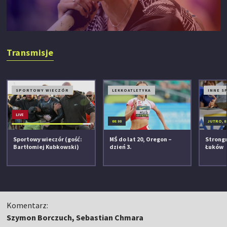
Transmisje
SPORTOWY WIECZÓR
LEKKOATLETYKA
INNE S
LIVE
00:00
JUTRO, 0
Sportowy wieczór (gość:
MŚ do lat 20, Oregon –
Strongm
Bartłomiej Kubkowski)
dzień 3.
Łuków
Komentarz:
Szymon Borczuch, Sebastian Chmara