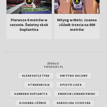
Pierwsze 6 metrów w
Mityng w Metz: Joanna
sezonie. Świetny skok
Jóźwik trzecia na 800
z
Duplantisa
metrów
ŹRÓDŁO:
TVPSPORT.PL
#LEKKOATLETYKA
#MITYNG HALOWY
#TRANSMISJA
#PIOTR LISEK
#ARMAND DUPLANTIS
#MARCIN LEWANDOWSKI
#JOANNA JÓŹWIK
#ANGELIKA CICHOCKA