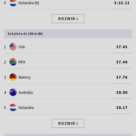
5
Holandia (K)
3:23.12
ROZWIŃ
Sztafeta 4 x 100 m (M)
1
USA
37.43
2
RPA
37.49
3
Niemcy
37.76
4
Australia
38.00
5
Holandia
38.17
ROZWIŃ