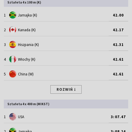
Sztafeta 4 x 100 m (K)
1
Jamajka (K)
42.00
2
Kanada (K)
42.17
3
Hiszpania (K)
42.31
4
Włochy (K)
42.61
5
China (W)
42.61
ROZWIŃ
Sztafeta 4 x 400 m (MIKST)
1
USA
3:07.47
2
Jamajka
3:08.24