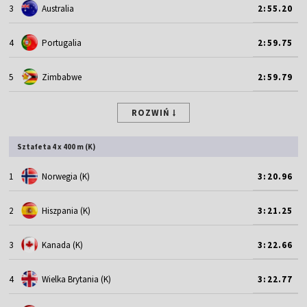
3
Australia
2:55.20
4
Portugalia
2:59.75
5
Zimbabwe
2:59.79
ROZWIŃ
Sztafeta 4 x 400 m (K)
1
Norwegia (K)
3:20.96
2
Hiszpania (K)
3:21.25
3
Kanada (K)
3:22.66
4
Wielka Brytania (K)
3:22.77