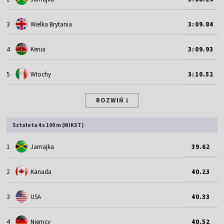
3
Wielka Brytania
3:09.84
4
Kenia
3:09.93
5
Włochy
3:10.52
ROZWIŃ
Sztafeta 4 x 100 m (MIKST)
1
Jamajka
39.62
2
Kanada
40.23
3
USA
40.33
4
Niemcy
40.52