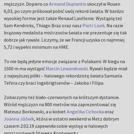
mężczyzn. Dopiero co
Armand Duplantis
skoczył w Rouen
6,03, po czym próbował pobić swój rekord świata. W bardzo
wysokiej formie jest także Renaud Lavillenie. Wystąpią też
Sam Kendricks, Thiago Braz oraz nasz
Piotr Lisek
. Na razie
brązowy medalista mistrzostw świata nie prezentuje się tak
dobrze jak rywale. Liczymy, że we Francji uzyska co najmniej
5,72 i wypełni minimum na HME.
To nie będą jedyne emocje związane z Polakami. W biegu na
1500 m ma wystąpić
Marcin Lewandowski
. Rywali będzie miał
z najwyższej półki – halowego rekordzistę świata Samuela
Tefera czy braci Ingebrigtsenów – Jakoba i Filipa.
Zobaczymy też biało-czerwonych na krótszym dystansie.
Wśród mężczyzn na 800 metrów ma zaprezentować się
Mateusz Borkowski, a u kobiet
Angelika Cichocka
oraz
Joanna Jóźwik
, która w ostatni weekend w Metz dobrym
czasem 2:02.19 zapewniła sobie występ w halowych
mistrzostwach Starego Kontynentu.