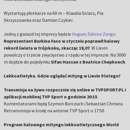
Wystartują płotkarze na 60 m – Klaudia Siciarz, Pia
Skrzyszowska oraz Damian Czykier.
Jedną z gwiazd tej imprezy będzie
Hugues Fabrice Zango
.
Reprezentant Burkina Faso w styczniu poprawił halowy
rekord świata w trójskoku, skacząc 18,07
. W Lievin
powalczy o trzecie zwycięstwo z rzędu w tej imprezie. Na 3000
m dojdzie do pojedynku
Sifan Hassan z Beatrice Chepkoech
.
Lekkoatletyka. Gdzie oglądać mityng w Lievin 9 lutego?
Transmisja na żywo rozpocznie się online w TVPSPORT.PL i
aplikacji mobilnej TVP Sport o godzinie 20:15
.
Komentatorami będą Szymon Borczuch i Sebastian Chmara.
Retransmisja w środę na antenie TVP Sport o 17:50.
Program halowego mityngu lekkoatletycznego World