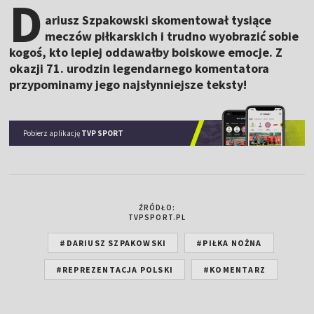
D
ariusz Szpakowski skomentował tysiące
meczów piłkarskich i trudno wyobrazić sobie
kogoś, kto lepiej oddawałby boiskowe emocje. Z
okazji 71. urodzin legendarnego komentatora
przypominamy jego najsłynniejsze teksty!
Pobierz aplikację
TVP SPORT
ŹRÓDŁO:
TVPSPORT.PL
#DARIUSZ SZPAKOWSKI
#PIŁKA NOŻNA
#REPREZENTACJA POLSKI
#KOMENTARZ