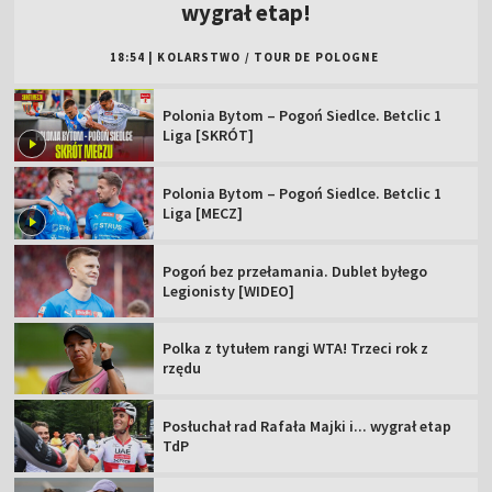
wygrał etap!
18:54
|
KOLARSTWO
/
TOUR DE POLOGNE
Polonia Bytom – Pogoń Siedlce. Betclic 1
Liga [SKRÓT]
Polonia Bytom – Pogoń Siedlce. Betclic 1
Liga [MECZ]
Pogoń bez przełamania. Dublet byłego
Legionisty [WIDEO]
Polka z tytułem rangi WTA! Trzeci rok z
rzędu
Posłuchał rad Rafała Majki i... wygrał etap
TdP