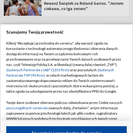
Rewanż Świątek za Roland Garros. "Jestem
ciekawa, co Iga zmieni"
Szanujemy Twoją prywatność
TVP
Kliknij "Akceptuję i przechodzę do serwisu", aby wyrazić zgody na
korzystanie z technologii automatycznego śledzenia i zbierania danych,
Abonament TVP
Regulamin TVP
dostęp do informacji na Twoim urządzeniu końcowym i ich
Polityka prywatności
Sklep TVP
przechowywanie oraz na przetwarzanie Twoich danych osobowych przez
nas, czyli Telewizję Polską S.A. w likwidacji (zwaną dalej również „TVP”),
Biuro Reklamy
Moje zgody
Zaufanych Partnerów z IAB* (1201 firm)
oraz pozostałych
Zaufanych
Partnerów TVP (93 firm)
, w celach marketingowych (w tym do
Oferta Handlowa
Biuro reklamy
zautomatyzowanego dopasowania reklam do Twoich zainteresowań i
mierzenia ich skuteczności) i pozostałych, które wskazujemy poniżej, a
Telegazeta ogłoszenia
Kontakt
także zgody na udostępnianie przez nas identyfikatora PPID do Google.
Emisja w TVP
Twoje dane osobowe zbierane podczas odwiedzania przez Ciebie naszych
Kanały
Rada Programowa
poszczególnych serwisów
zwanych dalej „Portalem”, w tym informacje
zapisywane za pomocą technologii takich jak: pliki cookie, sygnalizatory
Ogłoszenia przetargowe
WWW lub innych podobnych technologii umożliwiających świadczenie
©2026 Telewizja Polska Spółka Akcyjna w likwidacji
dopasowanych i bezpiecznych usług, personalizację treści oraz reklam,
Akademia Telewizyjna
udostępnianie funkcji mediów społecznościowych oraz analizowanie
Akceptuję i przechodzę do serwisu