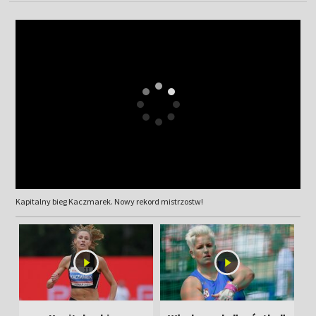
Kapitalny bieg Kaczmarek. Nowy rekord mistrzostw!