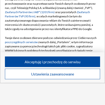
przechowywanie oraz na przetwarzanie Twoich danych osobowych przez
nas, czyli Telewizję Polską S.A. w likwidacji (zwaną dalej również „TVP”),
Zaufanych Partnerów z IAB* (1201 firm)
oraz pozostałych
Zaufanych
Partnerów TVP (93 firm)
, w celach marketingowych (w tym do
TVP
zautomatyzowanego dopasowania reklam do Twoich zainteresowań i
mierzenia ich skuteczności) i pozostałych, które wskazujemy poniżej, a
Abonament TVP
Regulamin TVP
także zgody na udostępnianie przez nas identyfikatora PPID do Google.
Polityka prywatności
Sklep TVP
Twoje dane osobowe zbierane podczas odwiedzania przez Ciebie naszych
Biuro Reklamy
Moje zgody
poszczególnych serwisów
zwanych dalej „Portalem”, w tym informacje
zapisywane za pomocą technologii takich jak: pliki cookie, sygnalizatory
Oferta Handlowa
Biuro reklamy
WWW lub innych podobnych technologii umożliwiających świadczenie
dopasowanych i bezpiecznych usług, personalizację treści oraz reklam,
Telegazeta ogłoszenia
Kontakt
udostępnianie funkcji mediów społecznościowych oraz analizowanie
Akceptuję i przechodzę do serwisu
ruchu w Internecie.
Emisja w TVP
Kanały
Rada Programowa
Twoje dane osobowe zbierane podczas odwiedzania przez Ciebie
Ustawienia zaawansowane
News
Transmisje
Wideo
Więcej
poszczególnych serwisów
na Portalu, takie jak adresy IP, identyfikatory
Ogłoszenia przetargowe
Twoich urządzeń końcowych i identyfikatory plików cookie, informacje o
©2026 Telewizja Polska Spółka Akcyjna w likwidacji
DO GÓRY
Twoich wyszukiwaniach w serwisach Portalu czy historia odwiedzin będą
Akademia Telewizyjna
przetwarzane przez TVP,
Zaufanych Partnerów z IAB
oraz pozostałych
Zaufanych Partnerów TVP
dla realizacji następujących celów i funkcji:
Informacje o nadawcy
przechowywania informacji na urządzeniu lub dostęp do nich, wyboru
podstawowych reklam, wyboru spersonalizowanych reklam, tworzenia
Centrum informacji TVP