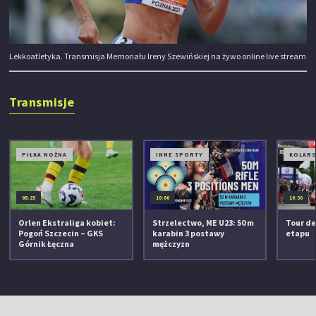
Lekkoatletyka. Transmisja Memoriału Ireny Szewińskiej na żywo online live stream
Transmisje
PIŁKA NOŻNA
INNE SPORTY
KOLAR
08:25
10:00
10:30
Orlen Ekstraliga kobiet:
Strzelectwo, ME U23: 50 m
Tour de
Pogoń Szczecin – GKS
karabin 3 postawy
etapu
Górnik Łęczna
mężczyzn