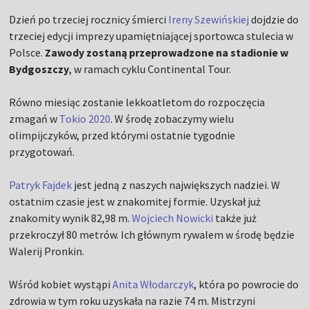
Dzień po trzeciej rocznicy śmierci
Ireny Szewińskiej
dojdzie do
trzeciej edycji imprezy upamiętniającej sportowca stulecia w
Polsce.
Zawody zostaną przeprowadzone na stadionie w
Bydgoszczy
, w ramach cyklu Continental Tour.
Równo miesiąc zostanie lekkoatletom do rozpoczęcia
zmagań w
Tokio 2020
. W środę zobaczymy wielu
olimpijczyków, przed którymi ostatnie tygodnie
przygotowań.
Patryk Fajdek
jest jedną z naszych największych nadziei. W
ostatnim czasie jest w znakomitej formie. Uzyskał już
znakomity wynik 82,98 m.
Wojciech Nowicki
także już
przekroczył 80 metrów. Ich głównym rywalem w środę będzie
Walerij Pronkin.
Wśród kobiet wystąpi
Anita Włodarczyk
, która po powrocie do
zdrowia w tym roku uzyskała na razie 74 m. Mistrzyni