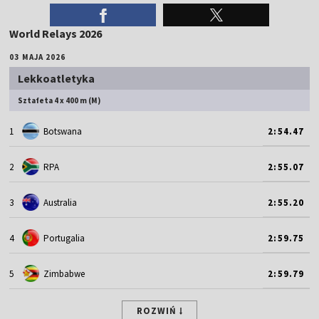
World Relays 2026
03 MAJA 2026
Lekkoatletyka
Sztafeta 4 x 400 m (M)
1
Botswana
2:54.47
2
RPA
2:55.07
3
Australia
2:55.20
4
Portugalia
2:59.75
5
Zimbabwe
2:59.79
ROZWIŃ