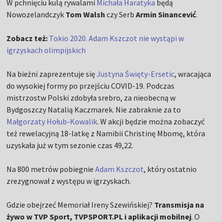
W pchnięciu kulą rywalami
Michała Haratyka
będą
Nowozelandczyk
Tom Walsh
czy Serb
Armin Sinancević
.
Zobacz też:
Tokio 2020. Adam Kszczot nie wystąpi w
igrzyskach olimpijskich
Na bieżni zaprezentuje się
Justyna Święty-Ersetic
, wracająca
do wysokiej formy po przejściu COVID-19. Podczas
mistrzostw Polski zdobyła srebro, za nieobecną w
Bydgoszczy Natalią Kaczmarek. Nie zabraknie za to
Małgorzaty Hołub-Kowalik
. W akcji będzie można zobaczyć
też rewelacyjną 18-latkę z Namibii Christinę Mbomę, która
uzyskała już w tym sezonie czas 49,22.
Na 800 metrów pobiegnie
Adam Kszczot
, który ostatnio
zrezygnował z występu w igrzyskach.
Gdzie obejrzeć Memoriał Ireny Szewińskiej?
Transmisja na
żywo w TVP Sport, TVPSPORT.PL i aplikacji mobilnej
. O