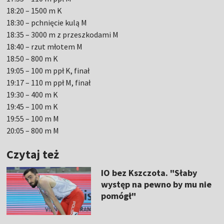
18:20 – 1500 m K
18:30 – pchnięcie kulą M
18:35 – 3000 m z przeszkodami M
18:40 – rzut młotem M
18:50 – 800 m K
19:05 – 100 m ppł K, finał
19:17 – 110 m ppł M, finał
19:30 – 400 m K
19:45 – 100 m K
19:55 – 100 m M
20:05 – 800 m M
Czytaj też
IO bez Kszczota. "Słaby
występ na pewno by mu nie
pomógł"