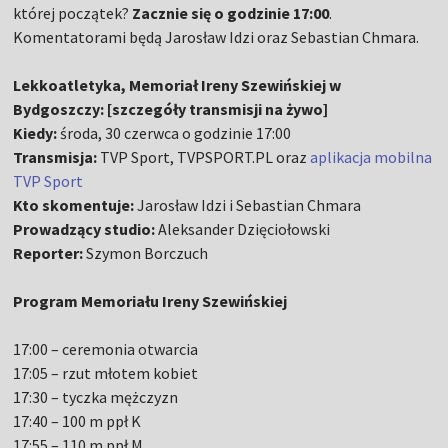
której początek?
Zacznie się o godzinie 17:00
.
Komentatorami będą Jarosław Idzi oraz Sebastian Chmara.
Lekkoatletyka, Memoriał Ireny Szewińskiej w
Bydgoszczy: [szczegóły transmisji na żywo]
Kiedy:
środa, 30 czerwca o godzinie 17:00
Transmisja:
TVP Sport, TVPSPORT.PL oraz
aplikacja mobilna
TVP Sport
Kto skomentuje:
Jarosław Idzi i Sebastian Chmara
Prowadzący studio:
Aleksander Dzięciołowski
Reporter:
Szymon Borczuch
Program Memoriału Ireny Szewińskiej
17:00 – ceremonia otwarcia
17:05 – rzut młotem kobiet
17:30 – tyczka mężczyzn
17:40 – 100 m ppł K
17:55 – 110 m ppł M