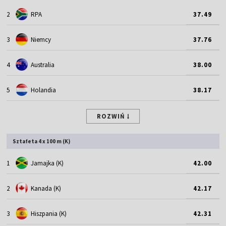
2
RPA
37.49
3
Niemcy
37.76
4
Australia
38.00
5
Holandia
38.17
ROZWIŃ
Sztafeta 4 x 100 m (K)
1
Jamajka (K)
42.00
2
Kanada (K)
42.17
3
Hiszpania (K)
42.31