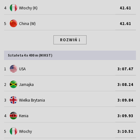
4
Włochy (K)
42.61
5
China (W)
42.61
ROZWIŃ
Sztafeta 4 x 400 m (MIKST)
1
USA
3:07.47
2
Jamajka
3:08.24
3
Wielka Brytania
3:09.84
4
Kenia
3:09.93
5
Włochy
3:10.52