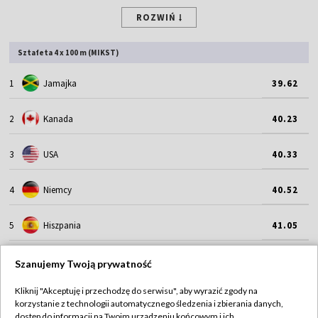
ROZWIŃ
Sztafeta 4 x 100 m (MIKST)
1
Jamajka
39.62
2
Kanada
40.23
3
USA
40.33
4
Niemcy
40.52
5
Hiszpania
41.05
ROZWIŃ
Szanujemy Twoją prywatność
Kliknij "Akceptuję i przechodzę do serwisu", aby wyrazić zgody na
korzystanie z technologii automatycznego śledzenia i zbierania danych,
dostęp do informacji na Twoim urządzeniu końcowym i ich