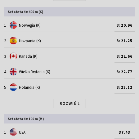
Sztafeta 4 x 400 m (K)
1
Norwegia (K)
3:20.96
2
Hiszpania (K)
3:21.25
3
Kanada (K)
3:22.66
4
Wielka Brytania (K)
3:22.77
5
Holandia (K)
3:23.12
ROZWIŃ
Sztafeta 4 x 100 m (M)
1
USA
37.43