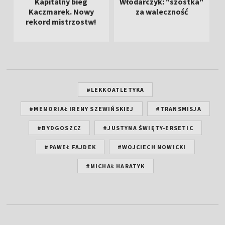
Kapitalny bieg
Włodarczyk: "szóstka"
Kaczmarek. Nowy
za waleczność
P
rekord mistrzostw!
#LEKKOATLETYKA
#MEMORIAŁ IRENY SZEWIŃSKIEJ
#TRANSMISJA
#BYDGOSZCZ
#JUSTYNA ŚWIĘTY-ERSETIC
#PAWEŁ FAJDEK
#WOJCIECH NOWICKI
#MICHAŁ HARATYK