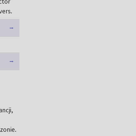
ctor
vers.
ncji,
zonie.