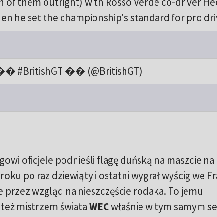
en of them outright) with Rosso Verde co-driver He
when he set the championship's standard for pro dri
 #BritishGT �� (@BritishGT)
gowi oficjele podnieśli flagę duńską na maszcie na
roku po raz dziewiąty i ostatni wygrał wyścig we Fra
ie przez wzgląd na nieszczęście rodaka. To jemu
 też mistrzem świata
WEC
właśnie w tym samym se