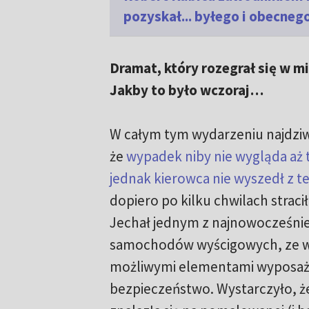
pozyskał... byłego i obecneg
Dramat, który rozegrał się w m
Jakby to było wczoraj…
W całym tym wydarzeniu najdziwn
że
wypadek niby nie wygląda aż t
jednak kierowca nie wyszedł z te
dopiero po kilku chwilach strac
Jechał jednym z najnowocześnie
samochodów wyścigowych, ze w
możliwymi elementami wyposażen
bezpieczeństwo. Wystarczyło, ż