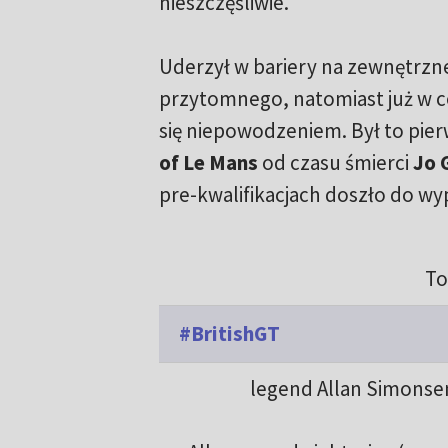
nieszczęśliwie.
Uderzył w bariery na zewnętrzne
przytomnego, natomiast już w 
się niepowodzeniem. Był to pi
of Le Mans
od czasu śmierci
Jo 
pre-kwalifikacjach doszło do w
To
#BritishGT
legend Allan Simonsen 