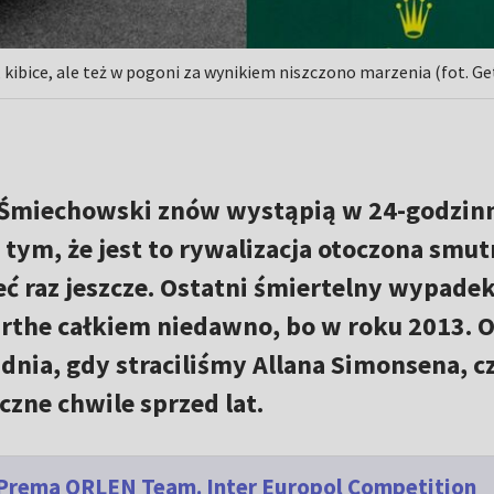
 kibice, ale też w pogoni za wynikiem niszczono marzenia (fot. Ge
b Śmiechowski znów wystąpią w 24-godzi
 tym, że jest to rywalizacja otoczona smu
ć raz jeszcze. Ostatni śmiertelny wypade
Sarthe całkiem niedawno, bo w roku 2013. 
nia, gdy straciliśmy Allana Simonsena, c
zne chwile sprzed lat.
Prema ORLEN Team. Inter Europol Competition