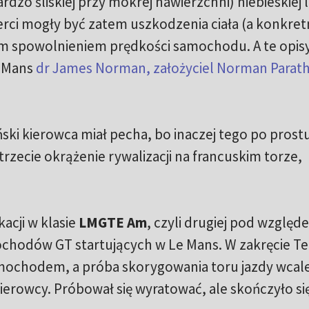
dzo śliskiej przy mokrej nawierzchni) niebieskiej li
i mogły być zatem uszkodzenia ciała (a konkret
ym spowolnieniem prędkości samochodu. A te opis
e Mans
dr James Norman, założyciel Norman Parath
ki kierowca miał pecha, bo inaczej tego po prostu
rzecie okrążenie rywalizacji na francuskim torze,
acji w klasie
LMGTE Am
, czyli drugiej pod względ
chodów GT startujących w Le Mans. W zakręcie Te
mochodem, a próba skorygowania toru jazdy wcale
erowcy. Próbował się wyratować, ale skończyło się 