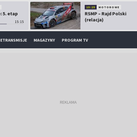
O
15:25
MOTOROWE
 5. etap
RSMP – Rajd Polski
(relacja)
15:15
ETRANSMISJE
MAGAZYNY
PROGRAM TV