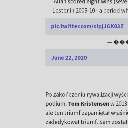
Allan scored eight wins (sev
Lester in 2005-10 - a period 
pic.twitter.com/sIpjJGK03Z
— ����
June 22, 2020
Po zakończeniu rywalizacji wyści
podium.
Tom Kristensen
w 2013 
ale ten triumf zapamiętał właśn
zadedykował triumf. Sam został