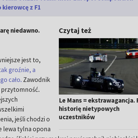
o kierowcę z F1
Czytaj też
iarę niedawno.
iejsze jest to,
ak groźnie, a
go cało.
Zawodnik
ił przytomność.
jszych
Le Mans = ekstrawagancja. 
historię nietypowych
szelkimi
uczestników
ia, jeśli chodzi o
e lewa tylna opona