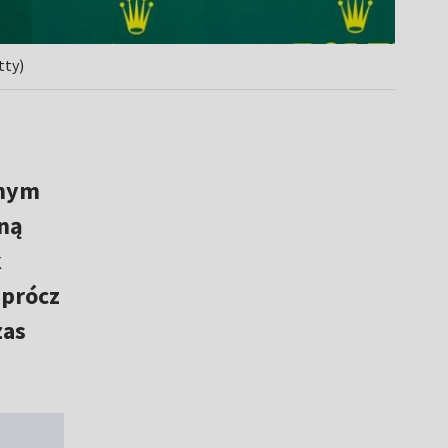
tty)
nnym
tną
k
Oprócz
zas