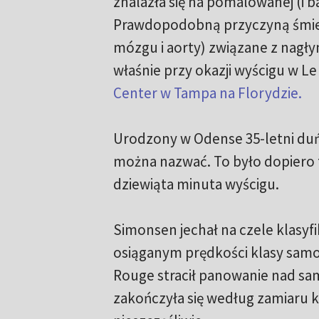
znalazła się na pomalowanej (i bar
Prawdopodobną przyczyną śmierc
mózgu i aorty) związane z nagł
właśnie przy okazji wyścigu w L
Center w Tampa na Florydzie.
Urodzony w Odense 35-letni duńs
można nazwać. To było dopiero t
dziewiąta minuta wyścigu.
Simonsen jechał na czele klasyfik
osiąganym prędkości klasy samo
Rouge stracił panowanie nad sa
zakończyła się według zamiaru ki