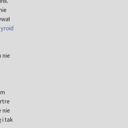
nii.
nie
ywał
yroid
 nie
em
rtre
 nie
i tak