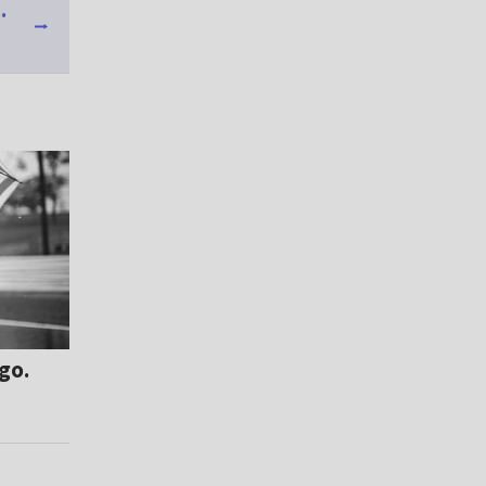
.
go.