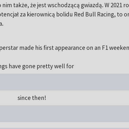
 nim także, że jest wschodzącą gwiazdą. W 2021 r
tencjał za kierownicą bolidu Red Bull Racing, to 
a.
perstar made his first appearance on an F1 weeken
ngs have gone pretty well for
since then!