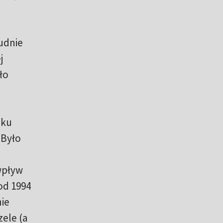
udnie
j
ło
eku
 Było
wpływ
od 1994
nie
zele (a