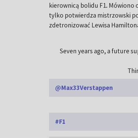
kierownicą bolidu F1. Mówiono o
tylko potwierdza mistrzowski po
zdetronizować Lewisa Hamilton
Seven years ago, a future su
Thi
@Max33Verstappen
#F1