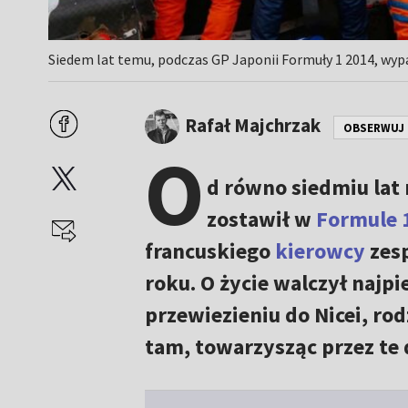
Siedem lat temu, podczas GP Japonii Formuły 1 2014, wypa
Rafał Majchrzak
OBSERWUJ
O
d równo siedmiu lat
zostawił w
Formule 
francuskiego
kierowcy
zesp
roku. O życie walczył najpi
przewiezieniu do Nicei, ro
tam, towarzysząc przez te 