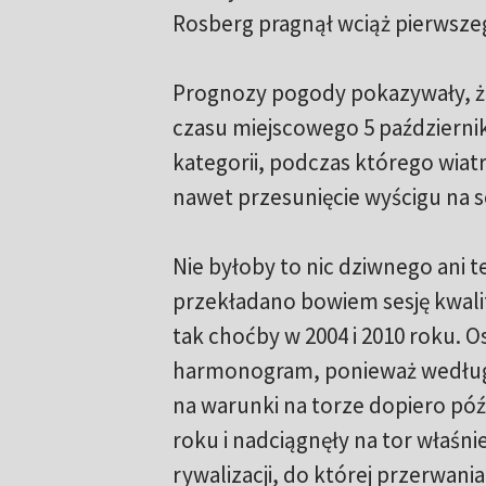
Rosberg pragnął wciąż pierwszeg
Prognozy pogody pokazywały, ż
czasu miejscowego 5 październik
kategorii, podczas którego wiat
nawet przesunięcie wyścigu na s
Nie byłoby to nic dziwnego ani 
przekładano bowiem sesję kwali
tak choćby w 2004 i 2010 roku. 
harmonogram, ponieważ według ni
na warunki na torze dopiero późn
roku i nadciągnęły na tor właśn
rywalizacji, do której przerwan