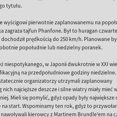
o tytułu.
e wyścigowi pierwotnie zaplanowanemu na popoł
a zagraża tajfun Phanfone. Był to huragan czwarte
r dochodził prędkością do 250 km/h. Planowane by
obotnie popołudnie lub niedzielny poranek.
też niespotykanego, w Japonii dwukrotnie w XXI wi
fikacyjną na przedpołudniowe godziny niedzielne.
Ostatecznie organizatorzy utrzymali zaplanowany
ch najcięższe deszcze i silne wiatry miały mieć 
iej. Mieli się pomylić, gdyż opady były największe 
ie na start. Wspominamy ten rok, gdyż to przywoła
ia nawoływali kierowcy z Martinem Brundle’em na c