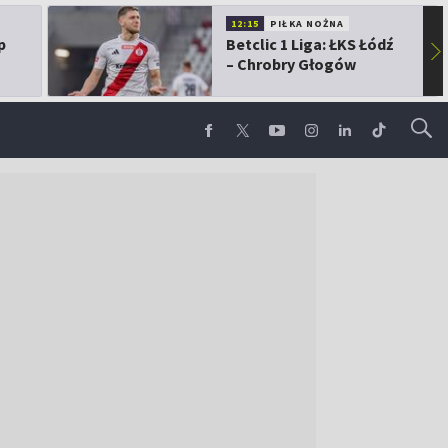
12:15
PIŁKA NOŻNA
p
Betclic 1 Liga: ŁKS Łódź
▶
– Chrobry Głogów