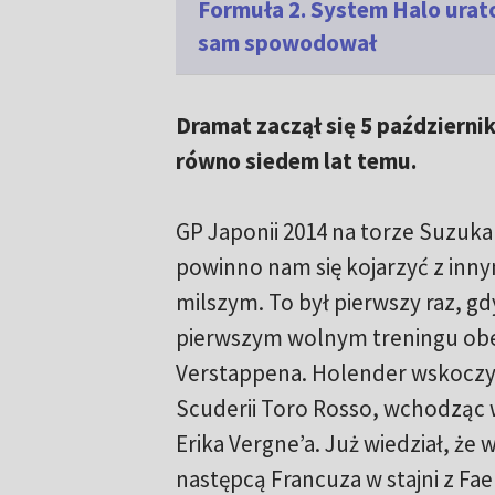
Formuła 2. System Halo urat
sam spowodował
Dramat zaczął się 5 październi
równo siedem lat temu.
GP Japonii 2014 na torze Suzuk
powinno nam się kojarzyć z inn
milszym. To był pierwszy raz, gd
pierwszym wolnym treningu obe
Verstappena. Holender wskocz
Scuderii Toro Rosso, wchodząc 
Erika Vergne’a. Już wiedział, że 
następcą Francuza w stajni z Faenz