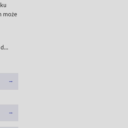
oku
on może
d...