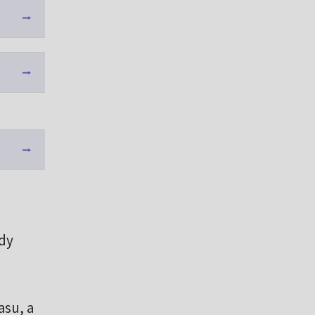
dy
asu, a