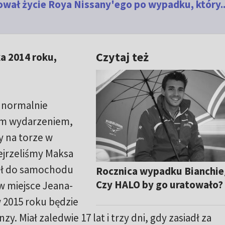
ował życie Roya Nissany'ego po wypadku, który..
Czytaj też
ka 2014 roku,
a normalnie
ym wydarzeniem,
y na torze w
jrzeliśmy Maksa
ył do samochodu
Rocznica wypadku Bianchie
Czy HALO by go uratowało?
w miejsce Jeana-
w 2015 roku będzie
y. Miał zaledwie 17 lat i trzy dni, gdy zasiadł za