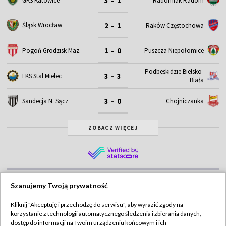
3 - 1
GKS Katowice
Radomiak Radom
2 - 1
Śląsk Wrocław
Raków Częstochowa
1 - 0
Pogoń Grodzisk Maz.
Puszcza Niepołomice
Podbeskidzie Bielsko-
3 - 3
FKS Stal Mielec
Biała
3 - 0
Sandecja N. Sącz
Chojniczanka
ZOBACZ WIĘCEJ
Najnowsze
Szanujemy Twoją prywatność
Kliknij "Akceptuję i przechodzę do serwisu", aby wyrazić zgody na
korzystanie z technologii automatycznego śledzenia i zbierania danych,
dostęp do informacji na Twoim urządzeniu końcowym i ich