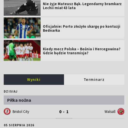
Nie żyje Mateusz Bąk. Legendarny bramkarz
Lechii miał 43 lata
Oficjalnie: Porto złożyło skargę po kontuzji
Bednarka
Kiedy mecz Polska – Bośnia i Hercegowina?
Gdzie będzie transmisja?
Wyniki
Terminarz
DZISIAJ
Piłka nożna
0 - 1
Bristol City
Walsall
05 SIERPNIA 2026