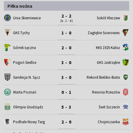
Piłka nożna
2 - 2
Unia Skierniewice
Sokół Kleczew
(k. 1 - 4)
1 - 0
GKS Tychy
Zagłębie Sosnowiec
2 - 0
Górnik Łęczna
KKS 1925 Kalisz
3 - 0
Pogoń Siedlce
GKS Jastrzębie
3 - 0
Sandecja N. Sącz
Rekord Bielsko-Biała
0 - 1
Warta Poznań
Resovia Rzeszów
5 - 3
Olimpia Grudziądz
Świt Szczecin
2 - 0
Podhale Nowy Targ
Chojniczanka