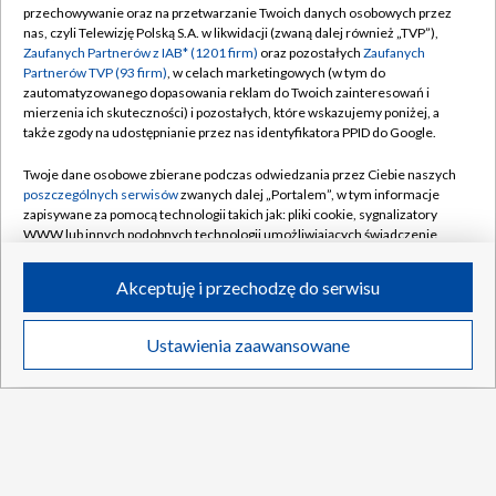
przechowywanie oraz na przetwarzanie Twoich danych osobowych przez
nas, czyli Telewizję Polską S.A. w likwidacji (zwaną dalej również „TVP”),
Zaufanych Partnerów z IAB* (1201 firm)
oraz pozostałych
Zaufanych
Partnerów TVP (93 firm)
, w celach marketingowych (w tym do
zautomatyzowanego dopasowania reklam do Twoich zainteresowań i
mierzenia ich skuteczności) i pozostałych, które wskazujemy poniżej, a
także zgody na udostępnianie przez nas identyfikatora PPID do Google.
Twoje dane osobowe zbierane podczas odwiedzania przez Ciebie naszych
poszczególnych serwisów
zwanych dalej „Portalem”, w tym informacje
zapisywane za pomocą technologii takich jak: pliki cookie, sygnalizatory
WWW lub innych podobnych technologii umożliwiających świadczenie
Trener GKS zachowuje optymizm. "Nie
dopasowanych i bezpiecznych usług, personalizację treści oraz reklam,
udostępnianie funkcji mediów społecznościowych oraz analizowanie
jesteśmy bez szans"
Akceptuję i przechodzę do serwisu
ruchu w Internecie.
21:17
|
PIŁKA NOŻNA
/
LIGA KONFERENCJI
Twoje dane osobowe zbierane podczas odwiedzania przez Ciebie
Ustawienia zaawansowane
News
Transmisje
Wideo
Więcej
poszczególnych serwisów
na Portalu, takie jak adresy IP, identyfikatory
Twoich urządzeń końcowych i identyfikatory plików cookie, informacje o
Lech ma dylemat po starciu Farerami.
Twoich wyszukiwaniach w serwisach Portalu czy historia odwiedzin będą
Roważa przełożenie meczu
przetwarzane przez TVP,
Zaufanych Partnerów z IAB
oraz pozostałych
Zaufanych Partnerów TVP
dla realizacji następujących celów i funkcji:
przechowywania informacji na urządzeniu lub dostęp do nich, wyboru
DO GÓRY
Dobry start Świątek. "Jestem zadowolona
podstawowych reklam, wyboru spersonalizowanych reklam, tworzenia
ze wszystkiego"
profilu spersonalizowanych reklam, tworzenia profilu spersonalizowanych