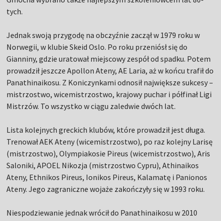
tych.
Jednak swoją przygodę na obczyźnie zaczął w 1979 roku w
Norwegii, w klubie Skeid Oslo. Po roku przeniósł się do
Gianniny, gdzie uratował miejscowy zespół od spadku. Potem
prowadził jeszcze Apollon Ateny, AE Laria, aż w końcu trafił do
Panathinaikosu. Z Koniczynkami odnosił największe sukcesy –
mistrzostwo, wicemistrzostwo, krajowy puchar i półfinał Ligi
Mistrzów. To wszystko w ciągu zaledwie dwóch lat.
Lista kolejnych greckich klubów, które prowadził jest długa.
Trenował AEK Ateny (wicemistrzostwo), po raz kolejny Larisę
(mistrzostwo), Olympiakosie Pireus (wicemistrzostwo), Aris
Saloniki, APOEL Nikozja (mistrzostwo Cypru), Athinaikos
Ateny, Ethnikos Pireus, Ionikos Pireus, Kalamatę i Panionos
Ateny. Jego zagraniczne wojaże zakończyły się w 1993 roku.
Niespodziewanie jednak wrócił do Panathinaikosu w 2010