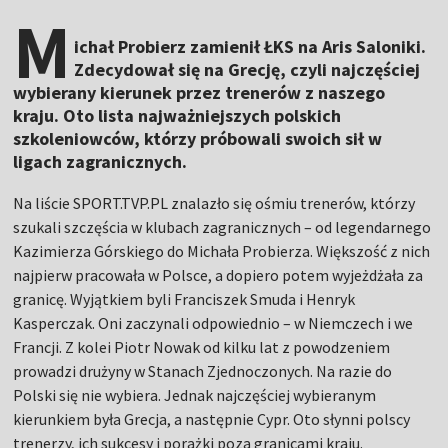
M
ichał Probierz zamienił ŁKS na Aris Saloniki.
Zdecydował się na Grecję, czyli najczęściej
wybierany kierunek przez trenerów z naszego
kraju. Oto lista najważniejszych polskich
szkoleniowców, którzy próbowali swoich sił w
ligach zagranicznych.
Na liście SPORT.TVP.PL znalazło się ośmiu trenerów, którzy
szukali szczęścia w klubach zagranicznych – od legendarnego
Kazimierza Górskiego do Michała Probierza. Większość z nich
najpierw pracowała w Polsce, a dopiero potem wyjeżdżała za
granicę. Wyjątkiem byli Franciszek Smuda i Henryk
Kasperczak. Oni zaczynali odpowiednio – w Niemczech i we
Francji. Z kolei Piotr Nowak od kilku lat z powodzeniem
prowadzi drużyny w Stanach Zjednoczonych. Na razie do
Polski się nie wybiera. Jednak najczęściej wybieranym
kierunkiem była Grecja, a następnie Cypr. Oto słynni polscy
trenerzy, ich sukcesy i porażki poza granicami kraju.