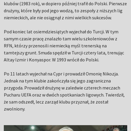
klubów (1983 rok), w dopiero później trafił do Polski. Pierwsze
drużyny, które były pod jego wodzą, to zespoły z niższych lig
niemieckich, ale nie osiągnął z nimi wielkich sukcesów.
Pod koniec lat osiemdziesiątych wyjechał do Turcji. W tym
samym czasie pracę znalazło tam wielu szkoleniowców z
RFN, którzy przenosili niemiecką myśl trenerską na
tamtejszy grunt. Smuda spędził w Turcji cztery lata, trenując
Altay Izmir i Konyaspor. W 1993 wrócił do Polski.
Po 11 latach wyjechał na Cypr i prowadził Omonię Nikozja.
Jednak na tym klubie zakończyła się jego zagraniczna
przygoda. Prowadził drużynę w zaledwie czterech meczach
Pucharu UEFA oraz w dwóch spotkaniach ligowych. Twierdził,
że sam odszedł, lecz zarząd klubu przyznał, że został
zwolniony.