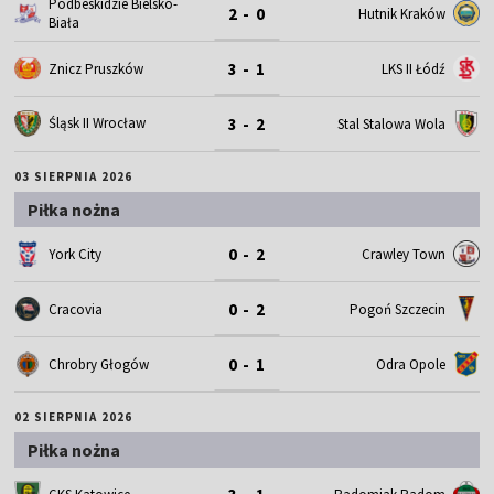
Podbeskidzie Bielsko-
2 - 0
Hutnik Kraków
Biała
3 - 1
Znicz Pruszków
LKS II Łódź
3 - 2
Śląsk II Wrocław
Stal Stalowa Wola
03 SIERPNIA 2026
Piłka nożna
0 - 2
York City
Crawley Town
0 - 2
Cracovia
Pogoń Szczecin
0 - 1
Chrobry Głogów
Odra Opole
02 SIERPNIA 2026
Piłka nożna