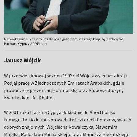
Największym sukcesem Engela poza granicami naszego kraju było zdobycie
Pucharu Cypru z APOEL-em
Janusz Wójcik
W przerwie zimowej sezonu 1993/94 Wójcik wyjechał z kraju.
Podjął pracę w Zjednoczonych Emiratach Arabskich, gdzie
prowadził reprezentację olimpijską oraz klubowe drużyny
Kworfakkan i Al-Khallej.
W 2001 roku trafił na Cypr, a dokładnie do Anorthosisu
Famagusta. Do klubu sprowadził aż czterech Polaków, swoich
dobrych znajomych: Wojciecha Kowalczyka, Sławomira
Majaka, Radosława Michalskiego oraz Mariusza Piekarskiego.