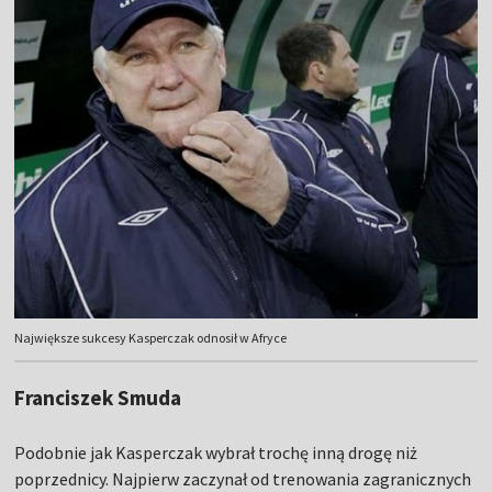
Największe sukcesy Kasperczak odnosił w Afryce
Franciszek Smuda
Podobnie jak Kasperczak wybrał trochę inną drogę niż
poprzednicy. Najpierw zaczynał od trenowania zagranicznych