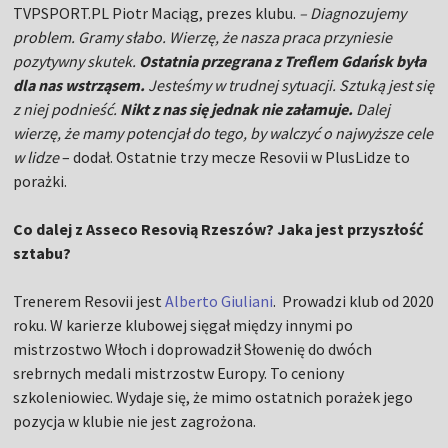
TVPSPORT.PL Piotr Maciąg, prezes klubu.
– Diagnozujemy
problem. Gramy słabo. Wierzę, że nasza praca przyniesie
pozytywny skutek.
Ostatnia przegrana z Treflem Gdańsk była
dla nas wstrząsem.
Jesteśmy w trudnej sytuacji. Sztuką jest się
z niej podnieść.
Nikt z nas się jednak nie załamuje.
Dalej
wierzę, że mamy potencjał do tego, by walczyć o najwyższe cele
w lidze
– dodał. Ostatnie trzy mecze Resovii w PlusLidze to
porażki.
Co dalej z Asseco Resovią Rzeszów? Jaka jest przyszłość
sztabu?
Trenerem Resovii jest
Alberto Giuliani
. Prowadzi klub od 2020
roku. W karierze klubowej sięgał między innymi po
mistrzostwo Włoch i doprowadził Słowenię do dwóch
srebrnych medali mistrzostw Europy. To ceniony
szkoleniowiec. Wydaje się, że mimo ostatnich porażek jego
pozycja w klubie nie jest zagrożona.