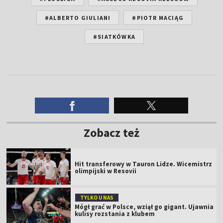
#ALBERTO GIULIANI
#PIOTR MACIĄG
#SIATKÓWKA
Zobacz też
Hit transferowy w Tauron Lidze. Wicemistrz
olimpijski w Resovii
TYLKO U NAS
Mógł grać w Polsce, wziął go gigant. Ujawnia
kulisy rozstania z klubem