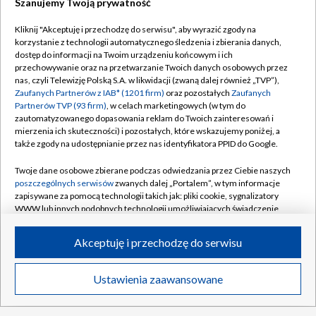
Szanujemy Twoją prywatność
Kliknij "Akceptuję i przechodzę do serwisu", aby wyrazić zgody na
korzystanie z technologii automatycznego śledzenia i zbierania danych,
TVP
dostęp do informacji na Twoim urządzeniu końcowym i ich
Abonament TVP
Regulamin TVP
przechowywanie oraz na przetwarzanie Twoich danych osobowych przez
nas, czyli Telewizję Polską S.A. w likwidacji (zwaną dalej również „TVP”),
Polityka prywatności
Sklep TVP
Zaufanych Partnerów z IAB* (1201 firm)
oraz pozostałych
Zaufanych
Partnerów TVP (93 firm)
, w celach marketingowych (w tym do
Biuro Reklamy
Moje zgody
zautomatyzowanego dopasowania reklam do Twoich zainteresowań i
mierzenia ich skuteczności) i pozostałych, które wskazujemy poniżej, a
Oferta Handlowa
Biuro reklamy
także zgody na udostępnianie przez nas identyfikatora PPID do Google.
Telegazeta ogłoszenia
Kontakt
Twoje dane osobowe zbierane podczas odwiedzania przez Ciebie naszych
Emisja w TVP
poszczególnych serwisów
zwanych dalej „Portalem”, w tym informacje
zapisywane za pomocą technologii takich jak: pliki cookie, sygnalizatory
Kanały
Rada Programowa
WWW lub innych podobnych technologii umożliwiających świadczenie
dopasowanych i bezpiecznych usług, personalizację treści oraz reklam,
Ogłoszenia przetargowe
udostępnianie funkcji mediów społecznościowych oraz analizowanie
©2026 Telewizja Polska Spółka Akcyjna w likwidacji
Akceptuję i przechodzę do serwisu
ruchu w Internecie.
Akademia Telewizyjna
Informacje o nadawcy
Twoje dane osobowe zbierane podczas odwiedzania przez Ciebie
Ustawienia zaawansowane
News
Transmisje
Wideo
Więcej
poszczególnych serwisów
na Portalu, takie jak adresy IP, identyfikatory
Centrum informacji TVP
Twoich urządzeń końcowych i identyfikatory plików cookie, informacje o
Twoich wyszukiwaniach w serwisach Portalu czy historia odwiedzin będą