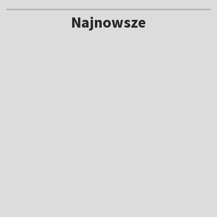
Najnowsze
Rodzinny pojedynek na TdP. Jeden z braci
wygrał etap!
16:20
|
KOLARSTWO
/
TOUR DE POLOGNE