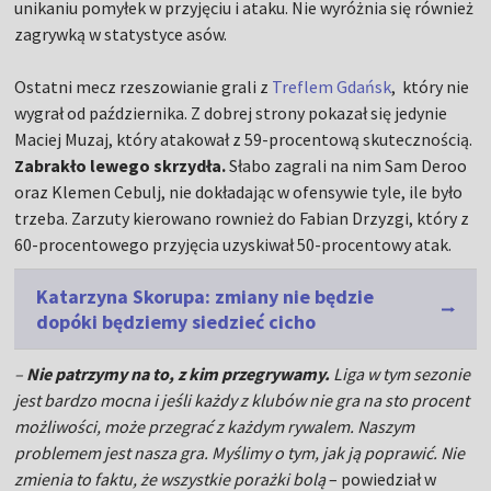
unikaniu pomyłek w przyjęciu i ataku. Nie wyróżnia się również
zagrywką w statystyce asów.
Ostatni mecz rzeszowianie grali z
Treflem Gdańsk
, który nie
wygrał od października. Z dobrej strony pokazał się jedynie
Maciej Muzaj, który atakował z 59-procentową skutecznością.
Zabrakło lewego skrzydła.
Słabo zagrali na nim Sam Deroo
oraz Klemen Cebulj, nie dokładając w ofensywie tyle, ile było
trzeba. Zarzuty kierowano rownież do Fabian Drzyzgi, który z
60-procentowego przyjęcia uzyskiwał 50-procentowy atak.
Katarzyna Skorupa: zmiany nie będzie
dopóki będziemy siedzieć cicho
–
Nie patrzymy na to, z kim przegrywamy.
Liga w tym sezonie
jest bardzo mocna i jeśli każdy z klubów nie gra na sto procent
możliwości, może przegrać z każdym rywalem. Naszym
problemem jest nasza gra. Myślimy o tym, jak ją poprawić. Nie
zmienia to faktu, że wszystkie porażki bolą
– powiedział w