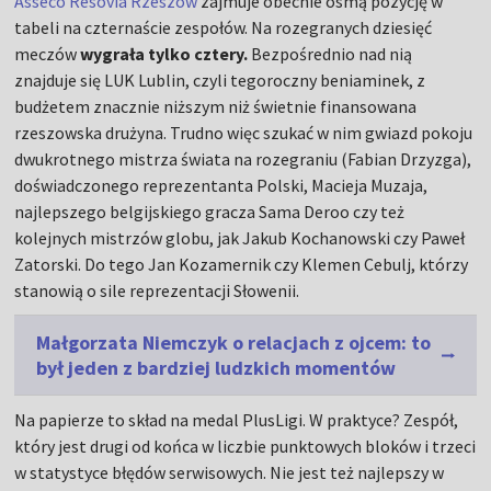
Asseco Resovia Rzeszów
zajmuje obecnie ósmą pozycję w
tabeli na czternaście zespołów. Na rozegranych dziesięć
meczów
wygrała tylko cztery.
Bezpośrednio nad nią
znajduje się LUK Lublin, czyli tegoroczny beniaminek, z
budżetem znacznie niższym niż świetnie finansowana
rzeszowska drużyna. Trudno więc szukać w nim gwiazd pokoju
dwukrotnego mistrza świata na rozegraniu (Fabian Drzyzga),
doświadczonego reprezentanta Polski, Macieja Muzaja,
najlepszego belgijskiego gracza Sama Deroo czy też
kolejnych mistrzów globu, jak Jakub Kochanowski czy Paweł
Zatorski. Do tego Jan Kozamernik czy Klemen Cebulj, którzy
stanowią o sile reprezentacji Słowenii.
Małgorzata Niemczyk o relacjach z ojcem: to
był jeden z bardziej ludzkich momentów
Na papierze to skład na medal PlusLigi. W praktyce? Zespół,
który jest drugi od końca w liczbie punktowych bloków i trzeci
w statystyce błędów serwisowych. Nie jest też najlepszy w