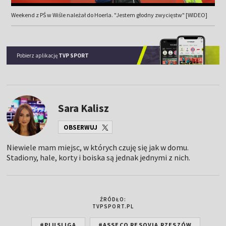
Weekend z PŚ w Wiśle należał do Hoerla. "Jestem głodny zwycięstw" [WIDEO]
Pobierz aplikację
TVP SPORT
Sara Kalisz
OBSERWUJ
Niewiele mam miejsc, w których czuję się jak w domu.
Stadiony, hale, korty i boiska są jednak jednymi z nich.
ŹRÓDŁO:
TVPSPORT.PL
#PLUSLIGA
#ASSECO RESOVIA RZESZÓW