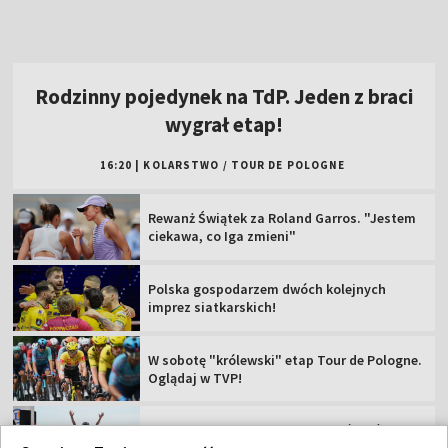
Rewanż Świątek za Roland Garros. "Jestem
ciekawa, co Iga zmieni"
Polska gospodarzem dwóch kolejnych
imprez siatkarskich!
W sobotę "królewski" etap Tour de Pologne.
Oglądaj w TVP!
Popis Polki na najsłynniejszej górze świata!
Jest liderką TdF
Tour de Pologne 2026: 5. etap [SKRÓT]
Rajdowe Samochodowe MP – 82. Rajd Polski
[RELACJA]