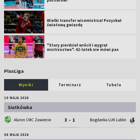
pucharów!
Wielki transfer wicemistrza! Pozyskał
światową gwiazdę
"Stary pierdziel wrócił i wygrał
mistrzostwo". 42-latek nie mówi pas
PlusLiga
Wyniki
Terminarz
Tabela
10 MAJA 2026
Siatkówka
3 - 1
Aluron CMC Zawiercie
Bogdanka LUK Lublin
06 MAJA 2026