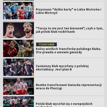
Przyznano "dzikie karty" w Lidze Mistrzów i
Lidze Mistrzyń
"Turcja to nie jest ten kierunek", czyli o tym,
jak polski klub rozbił bank
TYLKO U NAS
Kulisy wielkich transferów polskiego klubu.
Oto prawda o umowie gwiazdy
Zasłużony klub wycofany z polskiej
ekstraklasy. Jest plan B
Bomba transferowa! Gwiazda reprezentacji
wraca do PlusLigi
Polski klub wycofał się z europejskich