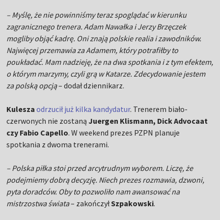
– Myślę, że nie powinniśmy teraz spoglądać w kierunku
zagranicznego trenera. Adam Nawałka i Jerzy Brzęczek
mogliby objąć kadrę. Oni znają polskie realia i zawodników.
Najwięcej przemawia za Adamem, który potrafiłby to
poukładać. Mam nadzieję, że na dwa spotkania i z tym efektem,
o którym marzymy, czyli grą w Katarze. Zdecydowanie jestem
za polską opcją
– dodał dziennikarz.
Kulesza
odrzucił już kilka kandydatur
. Trenerem biało-
czerwonych nie zostaną
Juergen Klismann, Dick Advocaat
czy Fabio Capello
. W weekend prezes PZPN planuje
spotkania z dwoma trenerami.
– Polska piłka stoi przed arcytrudnym wyborem. Liczę, że
podejmiemy dobrą decyzję. Niech prezes rozmawia, dzwoni,
pyta doradców. Oby to pozwoliło nam awansować na
mistrzostwa świata
– zakończył
Szpakowski
.