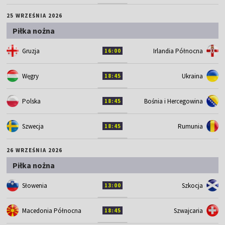
25 WRZEŚNIA 2026
Piłka nożna
Gruzja
Irlandia Północna
16:00
Węgry
Ukraina
18:45
Polska
Bośnia i Hercegowina
18:45
Szwecja
Rumunia
18:45
26 WRZEŚNIA 2026
Piłka nożna
Słowenia
Szkocja
13:00
Macedonia Północna
Szwajcaria
18:45