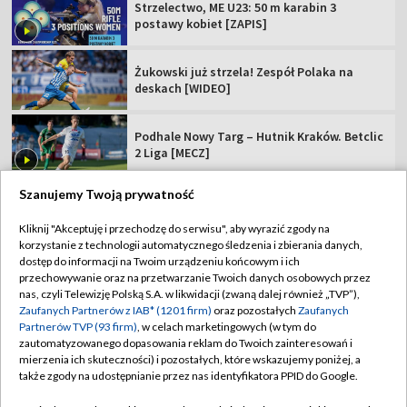
Strzelectwo, ME U23: 50 m karabin 3
postawy kobiet [ZAPIS]
Żukowski już strzela! Zespół Polaka na
deskach [WIDEO]
Podhale Nowy Targ – Hutnik Kraków. Betclic
2 Liga [MECZ]
Szanujemy Twoją prywatność
Kliknij "Akceptuję i przechodzę do serwisu", aby wyrazić zgody na
korzystanie z technologii automatycznego śledzenia i zbierania danych,
TVP
dostęp do informacji na Twoim urządzeniu końcowym i ich
Abonament TVP
Regulamin TVP
przechowywanie oraz na przetwarzanie Twoich danych osobowych przez
nas, czyli Telewizję Polską S.A. w likwidacji (zwaną dalej również „TVP”),
Polityka prywatności
Sklep TVP
Zaufanych Partnerów z IAB* (1201 firm)
oraz pozostałych
Zaufanych
Partnerów TVP (93 firm)
, w celach marketingowych (w tym do
Biuro Reklamy
Moje zgody
zautomatyzowanego dopasowania reklam do Twoich zainteresowań i
mierzenia ich skuteczności) i pozostałych, które wskazujemy poniżej, a
Oferta Handlowa
Biuro reklamy
także zgody na udostępnianie przez nas identyfikatora PPID do Google.
Telegazeta ogłoszenia
Kontakt