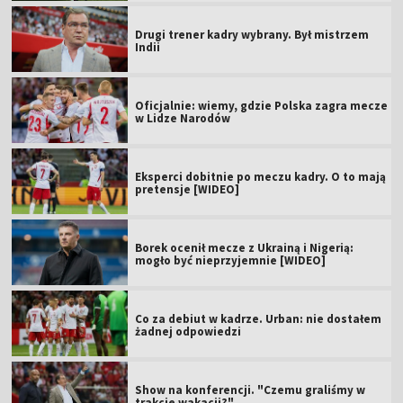
Drugi trener kadry wybrany. Był mistrzem
Indii
Oficjalnie: wiemy, gdzie Polska zagra mecze
w Lidze Narodów
Eksperci dobitnie po meczu kadry. O to mają
pretensje [WIDEO]
Borek ocenił mecze z Ukrainą i Nigerią:
mogło być nieprzyjemnie [WIDEO]
Co za debiut w kadrze. Urban: nie dostałem
żadnej odpowiedzi
Show na konferencji. "Czemu graliśmy w
trakcie wakacji?"