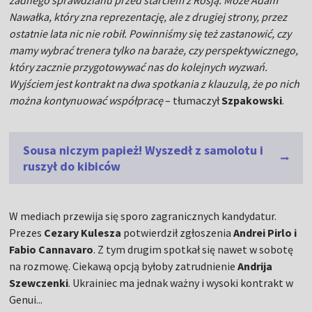
żadnego sprawdzianu przed starciem z Rosją. Może Adam
Nawałka, który zna reprezentację, ale z drugiej strony, przez
ostatnie lata nic nie robił. Powinniśmy się też zastanowić, czy
mamy wybrać trenera tylko na baraże, czy perspektywicznego,
który zacznie przygotowywać nas do kolejnych wyzwań.
Wyjściem jest kontrakt na dwa spotkania z klauzulą, że po nich
można kontynuować współpracę
– tłumaczył
Szpakowski
.
Sousa niczym papież! Wyszedł z samolotu i
ruszył do kibiców
W mediach przewija się sporo zagranicznych kandydatur.
Prezes
Cezary Kulesza
potwierdził zgłoszenia
Andrei Pirlo i
Fabio Cannavaro
. Z tym drugim spotkał się nawet w sobotę
na rozmowę. Ciekawą opcją byłoby zatrudnienie
Andrija
Szewczenki
. Ukrainiec ma jednak ważny i wysoki kontrakt w
Genui...