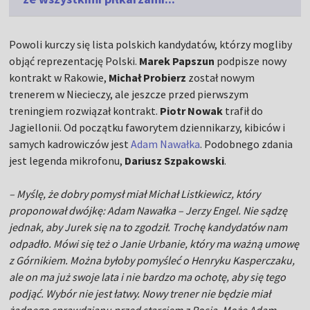
Powoli kurczy się lista polskich kandydatów, którzy mogliby
objąć reprezentację Polski.
Marek Papszun
podpisze nowy
kontrakt w Rakowie,
Michał Probierz
został nowym
trenerem w Niecieczy, ale jeszcze przed pierwszym
treningiem rozwiązał kontrakt.
Piotr Nowak
trafił do
Jagiellonii. Od początku faworytem dziennikarzy, kibiców i
samych kadrowiczów jest
Adam Nawałka
. Podobnego zdania
jest legenda mikrofonu,
Dariusz Szpakowski
.
– Myślę, że dobry pomysł miał Michał Listkiewicz, który
proponował dwójkę: Adam Nawałka – Jerzy Engel. Nie sądzę
jednak, aby Jurek się na to zgodził. Trochę kandydatów nam
odpadło. Mówi się też o Janie Urbanie, który ma ważną umowę
z Górnikiem. Można byłoby pomyśleć o Henryku Kasperczaku,
ale on ma już swoje lata i nie bardzo ma ochotę, aby się tego
podjąć. Wybór nie jest łatwy. Nowy trener nie będzie miał