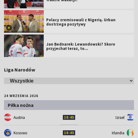
Polacy zremisowali z Nigerią. Urban
dostrzega pozytywy
Jan Bednarek: Lewandowski? Skoro
przyjechał teraz, to…
Liga Narodów
24 WRZEŚNIA 2026
Piłka nożna
Austria
Izrael
18:45
Kosowo
Irlandia
18:45