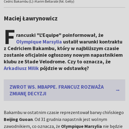
Cedric Bakambu (L) i Karim Bellarabi (fot. Getty)
Maciej Ławrynowicz
F
rancuski "L'Equipe" poinformował, że
Olympique Marsylia
ustalił warunki kontraktu
z Cedriciem Bakambu, który w najbliższym czasie
zostanie oficjalnie ogłoszony nowym napastnikiem
klubu ze Stade Velodrome. Czy to oznacza, że
Arkadiusz Milik
pójdzie w odstawkę?
ZWROT WS. MBAPPE. FRANCUZ ROZWAŻA
ZMIANĘ DECYZJI
Bakambu w ostatnim czasie reprezentował barwy chińskiego
Beijing Guoan
. Od 31 grudnia napastnik jest wolnym
zawodnikiem, co oznacza, że
Olympique Marsylia
nie będzie