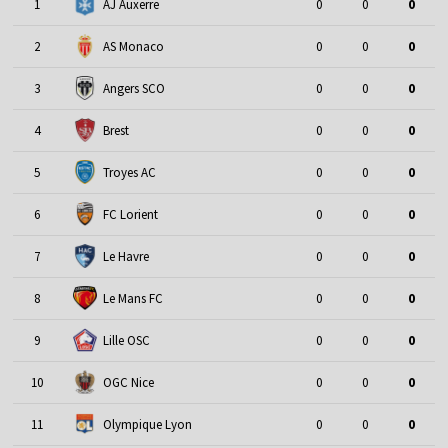
1
AJ Auxerre
0
0
0
2
AS Monaco
0
0
0
3
Angers SCO
0
0
0
4
Brest
0
0
0
5
Troyes AC
0
0
0
6
FC Lorient
0
0
0
7
Le Havre
0
0
0
8
Le Mans FC
0
0
0
9
Lille OSC
0
0
0
10
OGC Nice
0
0
0
11
Olympique Lyon
0
0
0