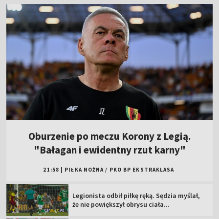
Oburzenie po meczu Korony z Legią.
"Bałagan i ewidentny rzut karny"
21:58
|
PIŁKA NOŻNA
/
PKO BP EKSTRAKLASA
Legionista odbił piłkę ręką. Sędzia myślał,
że nie powiększył obrysu ciała...