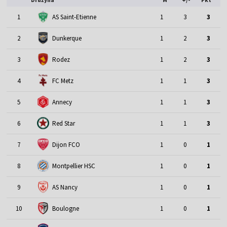
1
AS Saint-Etienne
1
3
3
2
Dunkerque
1
2
3
3
Rodez
1
2
3
4
FC Metz
1
1
3
5
Annecy
1
1
3
6
Red Star
1
1
3
7
Dijon FCO
1
0
1
8
Montpellier HSC
1
0
1
9
AS Nancy
1
0
1
10
Boulogne
1
0
1