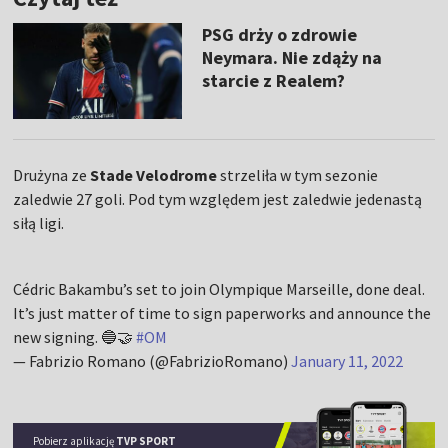
PSG drży o zdrowie
Neymara. Nie zdąży na
starcie z Realem?
Drużyna ze
Stade Velodrome
strzeliła w tym sezonie
zaledwie 27 goli. Pod tym względem jest zaledwie jedenastą
siłą ligi.
Cédric Bakambu’s set to join Olympique Marseille, done deal.
It’s just matter of time to sign paperworks and announce the
new signing. 🔵🤝
#OM
— Fabrizio Romano (@FabrizioRomano)
January 11, 2022
Pobierz aplikację
TVP SPORT