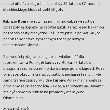
musiał uiścić za niego żadnej opłaty. 30-latek w 87 meczach
dla chińskiego klubu strzelił 58 goli.
Fabrizio Romano
również poinformował, że wszystkie
szczegóły są dopięte na ostatni guzik. Teraz przed Bakambu
pozostały testy medyczne. Jeśli przejdzie je pomyślnie, to
podpisze kontrakt, tym samym zostając nowym
napastnikiem Marsylii.
Z pewnością nie jest to najlepsza wiadomość dla
reprezentanta Polski,
Arkadiusza Milika
. 27-latek w
bieżącym sezonie strzelił tylko jednego gola w
Ligue 1
. Poza
tym czterokrotnie trafiał do siatki w pucharze Francji. Tyle
samo trafień zaliczył w
Lidze Europy
. Polak ma największe
problemy ze skutecznością w lidze, a sprowadzenie Bakambu
ma być rzekomo lekiem na problemy ofensywne
Olympique'u.
Czytaj też