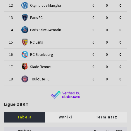
12
Olympique Marsylia
0
0
0
13
Paris FC
0
0
0
14
Paris Saint-Germain
0
0
0
15
RC Lens
0
0
0
16
RC Strasbourg
0
0
0
17
Stade Rennes
0
0
0
18
Toulouse FC
0
0
0
Ligue 2 BKT
Tabela
Wyniki
Terminarz
Drużyna
M
+/-
Pkt