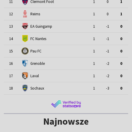
11
Clermont Foot
1
0
1
12
Reims
1
0
1
13
EA Guingamp
1
-1
0
14
FC Nantes
1
-1
0
15
Pau FC
1
-1
0
16
Grenoble
1
-2
0
17
Laval
1
-2
0
18
Sochaux
1
-3
0
Najnowsze