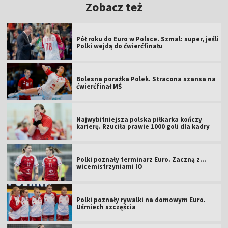
Zobacz też
Pół roku do Euro w Polsce. Szmal: super, jeśli
Polki wejdą do ćwierćfinału
Bolesna porażka Polek. Stracona szansa na
ćwierćfinał MŚ
Najwybitniejsza polska piłkarka kończy
karierę. Rzuciła prawie 1000 goli dla kadry
Polki poznały terminarz Euro. Zaczną z...
wicemistrzyniami IO
Polki poznały rywalki na domowym Euro.
Uśmiech szczęścia