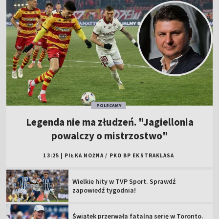
POLECAMY
Legenda nie ma złudzeń. "Jagiellonia
powalczy o mistrzostwo"
13:25
|
PIŁKA NOŻNA
/
PKO BP EKSTRAKLASA
Wielkie hity w TVP Sport. Sprawdź
zapowiedź tygodnia!
Świątek przerwała fatalną serię w Toronto.