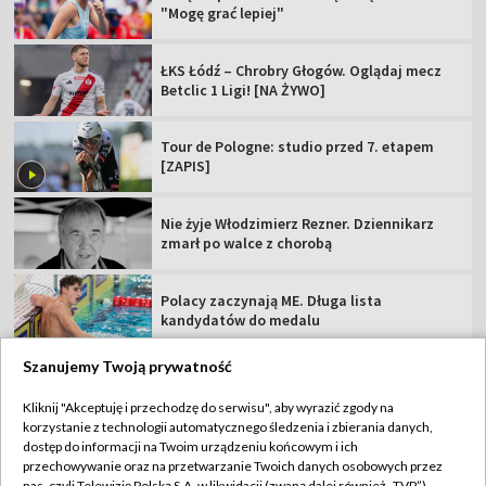
"Mogę grać lepiej"
ŁKS Łódź – Chrobry Głogów. Oglądaj mecz
Betclic 1 Ligi! [NA ŻYWO]
Tour de Pologne: studio przed 7. etapem
[ZAPIS]
Nie żyje Włodzimierz Rezner. Dziennikarz
zmarł po walce z chorobą
Polacy zaczynają ME. Długa lista
kandydatów do medalu
Szanujemy Twoją prywatność
Kliknij "Akceptuję i przechodzę do serwisu", aby wyrazić zgody na
korzystanie z technologii automatycznego śledzenia i zbierania danych,
TVP
dostęp do informacji na Twoim urządzeniu końcowym i ich
przechowywanie oraz na przetwarzanie Twoich danych osobowych przez
Abonament TVP
Regulamin TVP
nas, czyli Telewizję Polską S.A. w likwidacji (zwaną dalej również „TVP”),