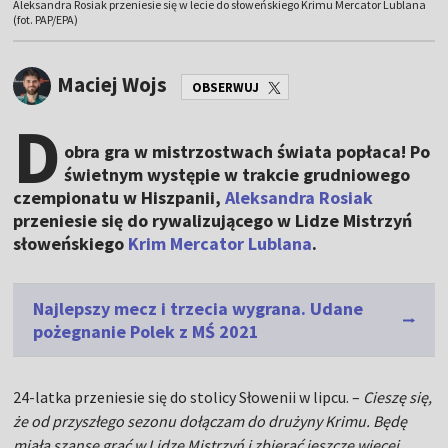
Aleksandra Rosiak przeniesie się w lecie do słoweńskiego Krimu Mercator Lublana
(fot. PAP/EPA)
Maciej Wojs
OBSERWUJ
D
obra gra w mistrzostwach świata popłaca! Po
świetnym występie w trakcie grudniowego
czempionatu w Hiszpanii,
Aleksandra Rosiak
przeniesie się do rywalizującego w Lidze Mistrzyń
słoweńskiego
Krim Mercator Lublana
.
Najlepszy mecz i trzecia wygrana. Udane
pożegnanie Polek z MŚ 2021
24-latka przeniesie się do stolicy Słowenii w lipcu. –
Cieszę się,
że od przyszłego sezonu dołączam do drużyny Krimu. Będę
miała szansę grać w Lidze Mistrzyń i zbierać jeszcze więcej