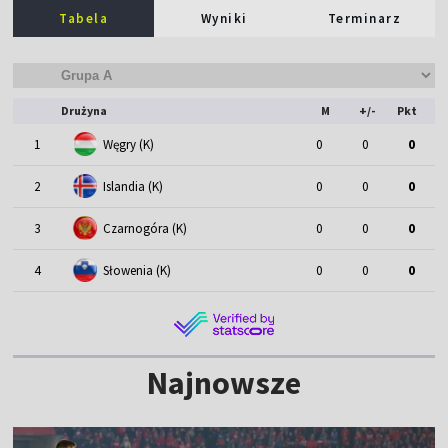
Tabela
Wyniki
Terminarz
Drużyna
M
+/-
Pkt
1
Węgry (K)
0
0
0
2
Islandia (K)
0
0
0
3
Czarnogóra (K)
0
0
0
4
Słowenia (K)
0
0
0
Najnowsze