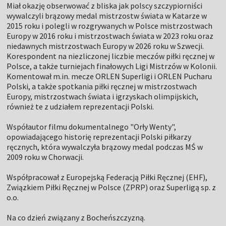
Miał okazję obserwować z bliska jak polscy szczypiorniści
wywalczyli brązowy medal mistrzostw świata w Katarze w
2015 roku i polegli w rozgrywanych w Polsce mistrzostwach
Europy w 2016 roku i mistrzostwach świata w 2023 roku oraz
niedawnych mistrzostwach Europy w 2026 roku w Szwecji.
Korespondent na niezliczonej liczbie meczów piłki ręcznej w
Polsce, a także turniejach finałowych Ligi Mistrzów w Kolonii.
Komentował m.in. mecze ORLEN Superligi i ORLEN Pucharu
Polski, a także spotkania piłki ręcznej w mistrzostwach
Europy, mistrzostwach świata i igrzyskach olimpijskich,
również te z udziałem reprezentacji Polski.
Współautor filmu dokumentalnego "Orły Wenty",
opowiadającego historię reprezentacji Polski piłkarzy
ręcznych, która wywalczyła brązowy medal podczas MŚ w
2009 roku w Chorwacji.
Współpracował z Europejską Federacją Piłki Ręcznej (EHF),
Związkiem Piłki Ręcznej w Polsce (ZPRP) oraz Superligą sp. z
o.o.
Na co dzień związany z Bocheńszczyzną.