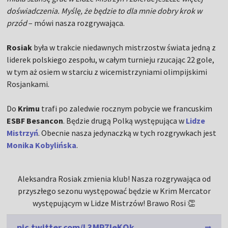
doświadczenia. Myślę, że będzie to dla mnie dobry krok w
przód
– mówi nasza rozgrywająca.
Rosiak
była w trakcie niedawnych mistrzostw świata jedną z
liderek polskiego zespołu, w całym turnieju rzucając 22 gole,
w tym aż osiem w starciu z wicemistrzyniami olimpijskimi
Rosjankami.
Do
Krimu
trafi po zaledwie rocznym pobycie we francuskim
ESBF Besancon
. Będzie drugą Polką występująca w
Lidze
Mistrzyń
. Obecnie nasza jedynaczką w tych rozgrywkach jest
Monika Kobylińska
.
Aleksandra Rosiak zmienia klub! Nasza rozgrywająca od
przyszłego sezonu występować będzie w Krim Mercator
występującym w Lidze Mistrzów! Brawo Rosi 👏
pic.twitter.com/L3MP7leKQk