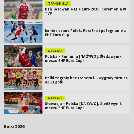
TRANSMISJA
Dziś losowanie EHF Euro 2026! Ceremonia w
TVP
koniec szans Polek. Porażka i pożegnanie z
EHF Euro Cup
NA ŻYWO
Polska – Rumunia [NA ŻYWO]. Śledź wynik
meczu EHF Euro Cup!
Polki zagrały bez trenera i... wygrały różnicą
aż 13 goli!
NA ŻYWO
Słowacja – Polska [NA ŻYWO]. Śledź wynik
meczu EHF Euro Cup!
Euro 2026